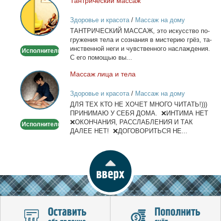
Тан­три­че­ский мас­саж
Тантрический
массаж
Здоровье и красота
/
Массаж на дому
ТАНТРИЧЕСКИЙ МАССАЖ, это ис­кус­ство по­
гру­же­ния те­ла и со­зна­ния в ми­сте­рию грёз, та­
ин­ствен­ной неги и чув­ствен­но­го на­сла­жде­ния.
Исполнитель
С его по­мо­щью вы...
Мас­саж ли­ца и те­ла
Массаж
лица
Здоровье и красота
/
Массаж на дому
и
ДЛЯ ТЕХ КТО НЕ ХОЧЕТ МНОГО ЧИТАТЬ!)))
тела
ПРИНИМАЮ У СЕБЯ ДОМА. ❌ИНТИМА НЕТ
❌ОКОНЧАНИЯ, РАССЛАБЛЕНИЯ И ТАК
Исполнитель
ДАЛЕЕ НЕТ! ❌ДОГОВОРИТЬСЯ НЕ...