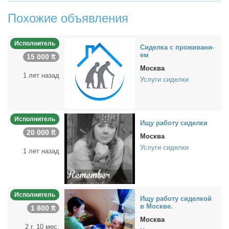
Похожие объявления
Исполнитель
Си­дел­ка с про­жи­ва­ни­
ем
15 000 ₶
Москва
1 лет назад
Услуги сиделки
Исполнитель
Ищу ра­бо­ту си­дел­ки
20 000 ₶
Москва
Услуги сиделки
1 лет назад
Исполнитель
Ищу ра­бо­ту си­дел­кой
в Москве.
1 800 ₶
Москва
2 г. 10 мес.