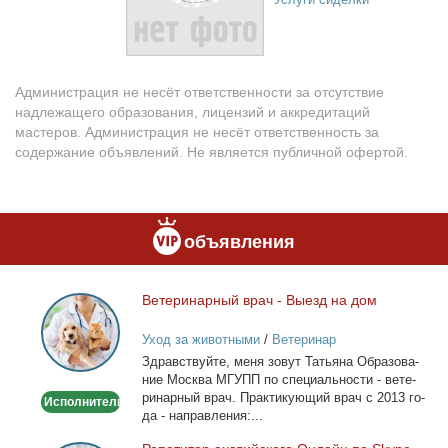
Администрация не несёт ответственности за отсутствие
надлежащего образования, лицензий и аккредитаций
мастеров. Администрация не несёт ответственность за
содержание объявлений. Не является публичной офертой.
объявления
Ве­те­ри­нар­ный врач - Вы­езд на дом
Ветеринарный
врач
Уход за животными
/
Ветеринар
-
Здрав­ствуй­те, ме­ня зо­вут Та­тья­на Об­ра­зо­ва­
Выезд
ние Москва МГУПП по спе­ци­аль­но­сти - ве­те­
на
ри­нар­ный врач. Прак­ти­ку­ю­щий врач с 2013 го­
Исполнитель
дом
да - на­прав­ле­ния:...