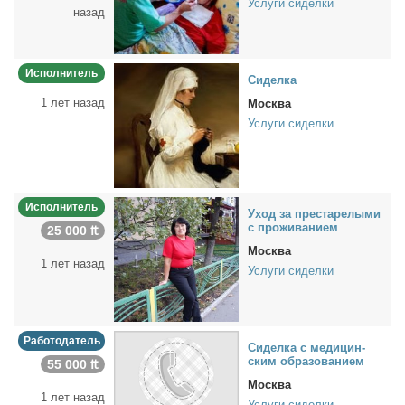
Услуги сиделки
назад
Исполнитель
Си­дел­ка
1 лет назад
Москва
Услуги сиделки
Исполнитель
Уход за пре­ста­ре­лы­ми
с про­жи­ва­ни­ем
25 000 ₶
Москва
1 лет назад
Услуги сиделки
Работодатель
Си­дел­ка с ме­ди­цин­
ским об­ра­зо­ва­ни­ем
55 000 ₶
Москва
1 лет назад
Услуги сиделки