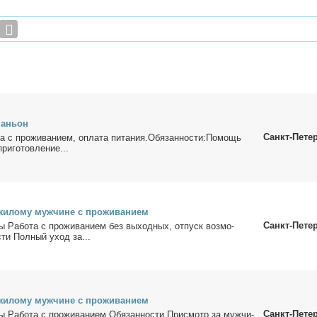
па­ньон
Санкт-Пете
а с про­жи­ва­ни­ем, опла­та пи­та­ния.Обя­зан­но­сти:По­мощь
ри­го­тов­ле­ние...
жи­ло­му муж­чине с про­жи­ва­ни­ем
Санкт-Пете
ы Ра­бо­та с про­жи­ва­ни­ем без вы­ход­ных, от­пуск воз­мо­
сти Пол­ный уход за...
жи­ло­му муж­чине с про­жи­ва­ни­ем
Санкт-Пете
ы Ра­бо­та с про­жи­ва­ни­ем.Обя­зан­но­сти При­смотр за муж­чи­