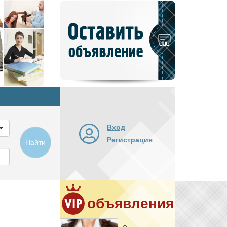
Добавить
новое
объявление
Вход
Регистрация
Найти
объявления