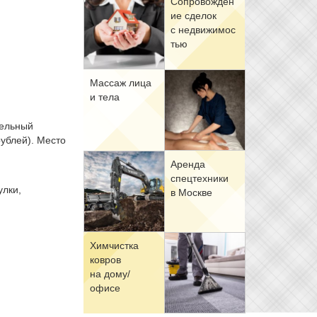
Со­про­вож­де­н
ие сде­лок
с недви­жи­мо­с
тью
Мас­саж ли­ца
и те­ла
тельный
ублей). Место
Арен­да
спец­тех­ни­ки
улки,
в Москве
Хим­чист­ка
ков­ров
на до­му/
офи­се