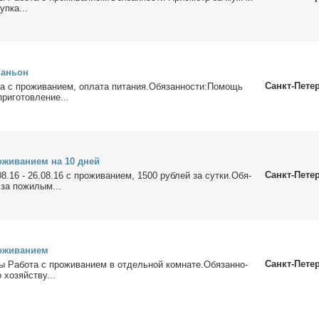
уп­ка...
па­ньон
Санкт-Пете
а с про­жи­ва­ни­ем, опла­та пи­та­ния.Обя­зан­но­сти:По­мощь
ри­го­тов­ле­ние...
о­жи­ва­ни­ем на 10 дней
Санкт-Пете
8.16 - 26.08.16 с про­жи­ва­ни­ем, 1500 руб­лей за сут­ки.Обя­
 за по­жи­лым...
­жи­ва­ни­ем
Санкт-Пете
ы Ра­бо­та с про­жи­ва­ни­ем в от­дель­ной ком­на­те.Обя­зан­но­
хо­зяй­ству...