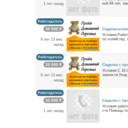
ной 84 лет, за­к
1 лет назад
Работодатель
30 000 ₶
Си­дел­ка-ком­
Усло­вия:Ра­бо­т
по хо­зяй­ству, п
9 лет 13 мес.
назад
Работодатель
30 000 ₶
Си­дел­ка с пр
Усло­вия:С 16.0
зан­но­сти:Уход
9 лет 13 мес.
назад
Работодатель
30 000 ₶
Си­дел­ка с про
Усло­вия ра­бо­т
сти По­мощь по 
1 лет назад