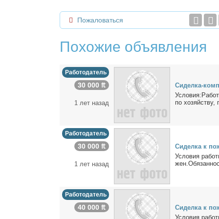
Пожаловаться
Похожие объявления
Работодатель
30 000 ₶
Си­дел­ка-ком­
Усло­вия:Ра­бо­т
по хо­зяй­ству, п
1 лет назад
Работодатель
30 000 ₶
Си­дел­ка к по­
Усло­вия ра­бо­т
жен.Обя­зан­но­
1 лет назад
Работодатель
40 000 ₶
Си­дел­ка к по­
Усло­вия ра­бо­т