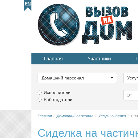
EN
Главная
Участники
Выберите
Выбер
категорию...
катего
Домашний персонал
Услу
Исполнители
Работодатели
Главная
Домашний персонал
Услуги сиделки
Сид
Сиделка на частич