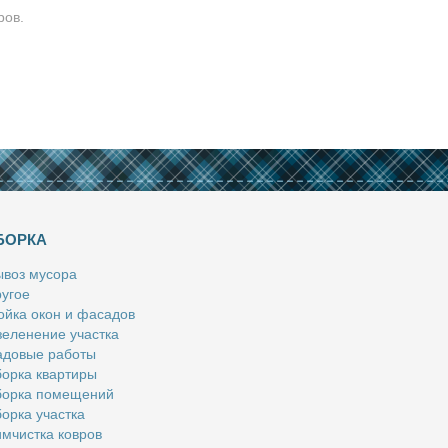
ров.
БОРКА
­воз му­со­ра
у­гое
й­ка окон и фа­са­дов
е­ле­не­ние участ­ка
­до­вые ра­бо­ты
ор­ка квар­ти­ры
ор­ка по­ме­ще­ний
ор­ка участ­ка
м­чист­ка ков­ров