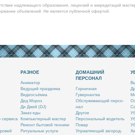
утствие надлежащего образования, лицензий и аккредитаций масте
держание объявлений. Не является публичной офертой.
РАЗНОЕ
ДОМАШНИЙ
У
ПЕРСОНАЛ
Ани­ма­тор
Вы
Ве­ду­щий празд­ни­ка
Гор­нич­ная
Др
Ви­део­съём­ка
Гу­вер­нант­ка
Мо
Дед Мо­роз
Об­слу­жи­ва­ю­щий пер­со­
Оз
Ди Джей (DJ)
нал
Са
За­каз еды
Дру­гое
Уб
о сер­ви­са
Ком­пью­тер­ный ма­стер
Пер­со­наль­ный во­ди­тель
Уб
Ре­монт бы­то­вой тех­ни­ки
По­вар
Уб
бро­вей
Ри­ту­аль­ные услу­ги
Управ­ля­ю­щий за­го­род­
Хи