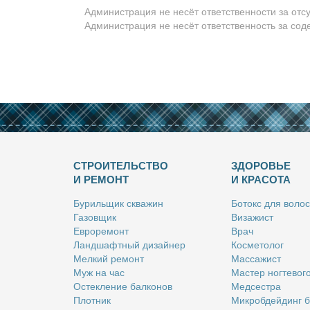
Администрация не несёт ответственности за отс
Администрация не несёт ответственность за со
СТРОИТЕЛЬСТВО
ЗДОРОВЬЕ
И РЕМОНТ
И КРАСОТА
Бу­риль­щик сква­жин
Бо­токс для во­лос
Га­зов­щик
Ви­за­жист
Ев­ро­ре­монт
Врач
Ланд­шафт­ный ди­зай­нер
Кос­ме­то­лог
Мел­кий ре­монт
Мас­са­жист
Муж на час
Ма­стер ног­те­во­г
Остек­ле­ние бал­ко­нов
Мед­сест­ра
Плот­ник
Мик­роб­дей­динг 