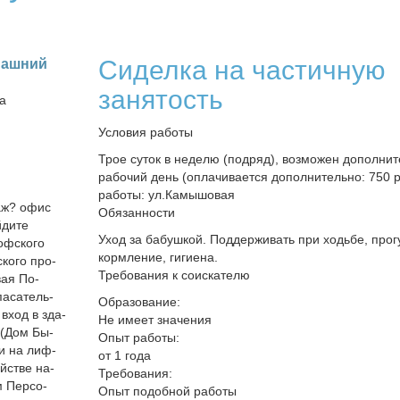
Сиделка на частичную
маш­ний
занятость
на
Условия работы
Трое суток в неделю (подряд), возможен дополни
рабочий день (оплачивается дополнительно: 750 р
работы: ул.Камышовая
таж? офис
Обязанности
ди­те
Уход за бабушкой. Поддерживать при ходьбе, прог
оф­ско­го
кормление, гигиена.
ско­го про­
Требования к соискателю
­вая По­
а­са­тель­
Образование:
и вход в зда­
Не имеет значения
 (Дом Бы­
Опыт работы:
ли на лиф­
от 1 года
ой­стве на­
Требования:
м Пер­со­
Опыт подобной работы