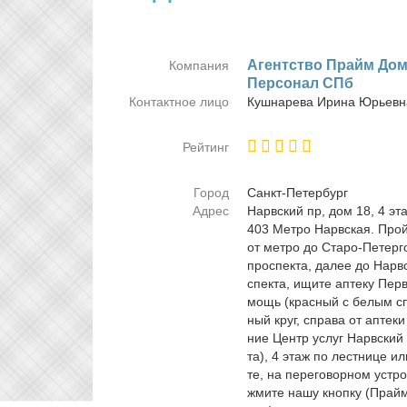
Агент­ство Прайм До­
Компания
Пер­со­нал СПб
Контактное лицо
Куш­на­ре­ва Ири­на Юрьев­
Рейтинг
Город
Санкт-Пе­тер­бург
Адрес
Нарв­ский пр, дом 18, 4 э
403 Мет­ро Нарв­ская. Прой­
от мет­ро до Ста­ро-Пе­тер­г
про­спек­та, да­лее до Нарв­
спек­та, ищи­те ап­те­ку Пер
мощь (крас­ный с бе­лым сп
ный круг, спра­ва от ап­те­к
ние Центр услуг Нарв­ский
та), 4 этаж по лест­ни­це и
те, на пе­ре­го­вор­ном устр
жми­те на­шу кноп­ку (Прай