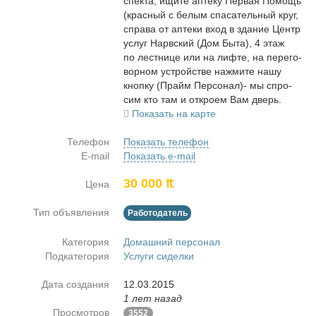
спек­та, ищи­те ап­те­ку Пер­вая По­мощь
(крас­ный с бе­лым спа­са­тель­ный круг,
спра­ва от ап­те­ки вход в зда­ние Центр
услуг Нарв­ский (Дом Бы­та), 4 этаж
по лест­ни­це или на лиф­те, на пе­ре­го­
вор­ном устрой­стве на­жми­те на­шу
кноп­ку (Прайм Пер­со­нал)- мы спро­
сим кто там и от­кро­ем Вам дверь.
Показать на карте
Телефон
Показать телефон
E-mail
Показать e-mail
30 000 ₶
Цена
Тип объявления
Работодатель
Категория
Домашний персонал
Подкатегория
Услуги сиделки
Дата создания
12.03.2015
1 лет назад
Просмотров
3552