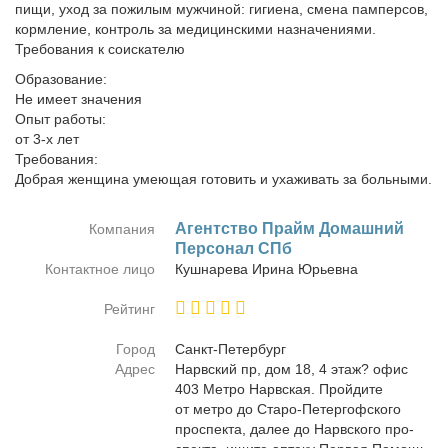
пищи, уход за пожилым мужчиной: гигиена, смена памперсов,
кормление, контроль за медицинскими назначениями.
Требования к соискателю
Образование:
Не имеет значения
Опыт работы:
от 3-х лет
Требования:
Добрая женщина умеющая готовить и ухаживать за больными.
Агент­ство Прайм До­маш­ний
Компания
Пер­со­нал СПб
Контактное лицо
Куш­на­ре­ва Ири­на Юрьев­на
Рейтинг
Город
Санкт-Пе­тер­бург
Адрес
Нарв­ский пр, дом 18, 4 этаж? офис
403 Мет­ро Нарв­ская. Прой­ди­те
от мет­ро до Ста­ро-Пе­тер­гоф­ско­го
про­спек­та, да­лее до Нарв­ско­го про­