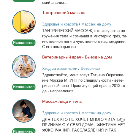
ский ана­лиз...
Тан­три­че­ский мас­саж
Тантрический
массаж
Здоровье и красота
/
Массаж на дому
ТАНТРИЧЕСКИЙ МАССАЖ, это ис­кус­ство по­
гру­же­ния те­ла и со­зна­ния в ми­сте­рию грёз, та­
ин­ствен­ной неги и чув­ствен­но­го на­сла­жде­ния.
Исполнитель
С его по­мо­щью вы...
Ве­те­ри­нар­ный врач - Вы­езд на дом
Ветеринарный
врач
Уход за животными
/
Ветеринар
-
Здрав­ствуй­те, ме­ня зо­вут Та­тья­на Об­ра­зо­ва­
Выезд
ние Москва МГУПП по спе­ци­аль­но­сти - ве­те­
на
ри­нар­ный врач. Прак­ти­ку­ю­щий врач с 2013 го­
Исполнитель
дом
да - на­прав­ле­ния:...
Мас­саж ли­ца и те­ла
Массаж
лица
Здоровье и красота
/
Массаж на дому
и
ДЛЯ ТЕХ КТО НЕ ХОЧЕТ МНОГО ЧИТАТЬ!)))
тела
ПРИНИМАЮ У СЕБЯ ДОМА. ❌ИНТИМА НЕТ
❌ОКОНЧАНИЯ, РАССЛАБЛЕНИЯ И ТАК
Исполнитель