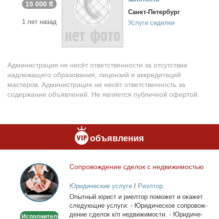
15 000 ₶
Санкт-Петербург
1 лет назад
Услуги сиделки
Администрация не несёт ответственности за отсутствие
надлежащего образования, лицензий и аккредитаций
мастеров. Администрация не несёт ответственность за
содержание объявлений. Не является публичной офертой.
объявления
Со­про­вож­де­ние сде­лок с недви­жи­мо­стью
Сопровождение
сделок
Юридические услуги
/
Риэлтор
с
Опыт­ный юрист и ри­ел­тор по­мо­жет и ока­жет
недвижимостью
сле­ду­ю­щие услу­ги: - Юри­ди­че­ское со­про­вож­
де­ние сде­лок к/п недви­жи­мо­сти. - Юри­ди­че­
Исполнитель