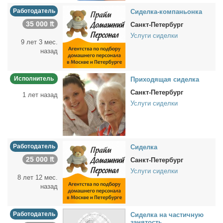
Работодатель
Си­дел­ка-ком­па­ньон­ка
35 000 ₶
Санкт-Петербург
Услуги сиделки
9 лет 3 мес.
назад
Исполнитель
При­хо­дя­щая си­дел­ка
Санкт-Петербург
1 лет назад
Услуги сиделки
Работодатель
Си­дел­ка
25 000 ₶
Санкт-Петербург
Услуги сиделки
8 лет 12 мес.
назад
Работодатель
Си­дел­ка на ча­стич­ную
за­ня­тость