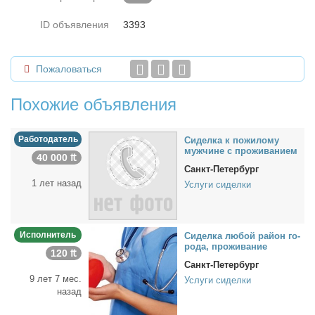
ID объявления
3393
Пожаловаться
Похожие объявления
Работодатель
Си­дел­ка к по­жи­ло­му
муж­чине с про­жи­ва­ни­ем
40 000 ₶
Санкт-Петербург
1 лет назад
Услуги сиделки
Исполнитель
Си­дел­ка лю­бой рай­он го­
ро­да, про­жи­ва­ние
120 ₶
Санкт-Петербург
9 лет 7 мес.
Услуги сиделки
назад