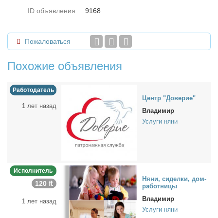
ID объявления
9168
Пожаловаться
Похожие объявления
Работодатель
Центр "До­ве­рие"
1 лет назад
Владимир
Услуги няни
Исполнитель
Ня­ни, си­дел­ки, дом­
120 ₶
ра­бот­ни­цы
Владимир
1 лет назад
Услуги няни