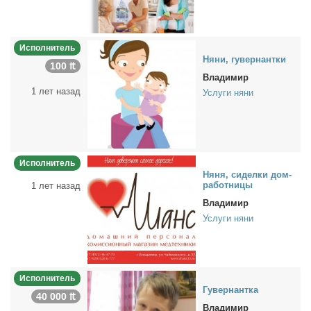
Исполнитель
Ня­ни, гу­вер­нант­ки
100 ₶
Владимир
1 лет назад
Услуги няни
Исполнитель
Ня­ня, си­дел­ки дом­
ра­бот­ни­цы
1 лет назад
Владимир
Услуги няни
Исполнитель
Гу­вер­нант­ка
40 000 ₶
Владимир