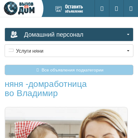
Добавить
Вход на са
Поиск
новое
объявление
Домашний персонал
Услуги няни
Все объявления подкатегории
няня -домработница
во Владимир