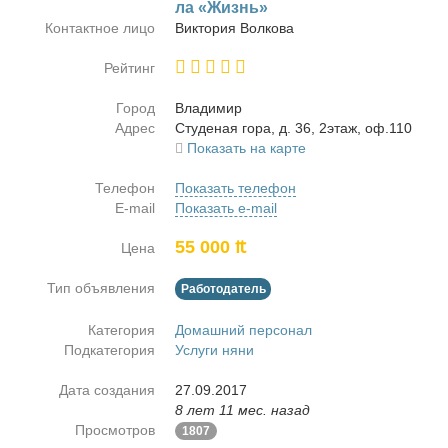
ла «Жизнь»
Контактное лицо
Вик­то­рия Вол­ко­ва
Рейтинг
Город
Вла­ди­мир
Адрес
Сту­де­ная го­ра, д. 36, 2этаж, оф.110
Показать на карте
Телефон
Показать телефон
E-mail
Показать e-mail
55 000 ₶
Цена
Тип объявления
Работодатель
Категория
Домашний персонал
Подкатегория
Услуги няни
Дата создания
27.09.2017
8 лет 11 мес. назад
Просмотров
1807