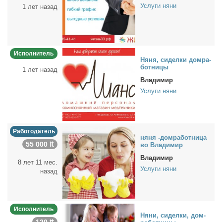
Услуги няни
1 лет назад
Исполнитель
Ня­ня, си­дел­ки дом­ра­
бот­ни­цы
1 лет назад
Владимир
Услуги няни
Работодатель
ня­ня -дом­ра­бот­ни­ца
55 000 ₶
во Вла­ди­мир
Владимир
8 лет 11 мес.
Услуги няни
назад
Исполнитель
Ня­ни, си­дел­ки, дом­