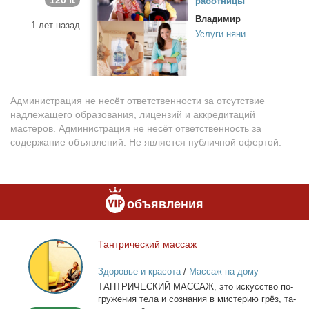
120 ₶
ра­бот­ни­цы
Владимир
1 лет назад
Услуги няни
Администрация не несёт ответственности за отсутствие
надлежащего образования, лицензий и аккредитаций
мастеров. Администрация не несёт ответственность за
содержание объявлений. Не является публичной офертой.
объявления
Тан­три­че­ский мас­саж
Тантрический
массаж
Здоровье и красота
/
Массаж на дому
ТАНТРИЧЕСКИЙ МАССАЖ, это ис­кус­ство по­
гру­же­ния те­ла и со­зна­ния в ми­сте­рию грёз, та­