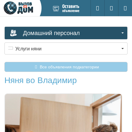
Добавить
Вход на са
Поиск
новое
объявление
Домашний персонал
Услуги няни
Все объявления подкатегории
Няня во Владимир