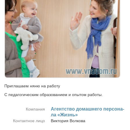
Приглашаем няню на работу
С педагогическим образованием и опытом работы.
Агент­ство до­маш­не­го пер­со­на­
Компания
ла «Жизнь»
Контактное лицо
Вик­то­рия Вол­ко­ва