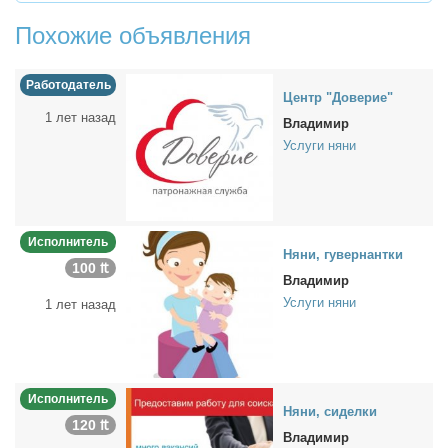
Похожие объявления
Работодатель
Центр "До­ве­рие"
1 лет назад
Владимир
Услуги няни
Исполнитель
Ня­ни, гу­вер­нант­ки
100 ₶
Владимир
Услуги няни
1 лет назад
Исполнитель
Ня­ни, си­дел­ки
120 ₶
Владимир