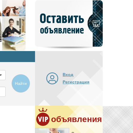
Добавить
новое
объявление
Вход
Регистрация
Найти
объявления