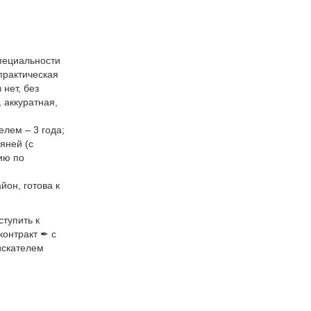
пециальности
практическая
нет, без
 аккуратная,
елем – 3 года;
няней (с
цию по
йон, готова к
ступить к
контракт ✒ с
искателем