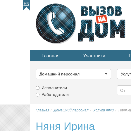
EN
Главная
Участники
Выберите
Выбер
категорию...
катего
Домашний персонал
Услу
Исполнители
Работодатели
Главная
Домашний персонал
Услуги няни
Няня И
Няня Ирина