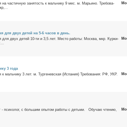
Мо
ня на ча­стич­ную за­ня­тость к маль­чи­ку 9 мес. м. Ма­рьи­но. Тре­бо­ва­
р,...
я­ня для двух де­тей на 5-6 ча­сов в день.
Мо
­ня для двух де­тей 10-ти и 3,5 лет. Ме­сто ра­бо­ты: Москва, мкр. Кур­ки­
...
­ку 3 го­да
Мо
ня к маль­чи­ку 3 лет. м. Тур­ге­нев­ская (Ис­па­ния) Тре­бо­ва­ния: РФ, УКР.
Мо
г - пси­хо­лог, с боль­шим опы­том ра­бо­ты с детьми. Обу­чаю чте­нию,