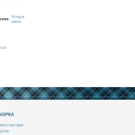
Услуги
сква
няни
ров.
БОРКА
­воз му­со­ра
у­гое