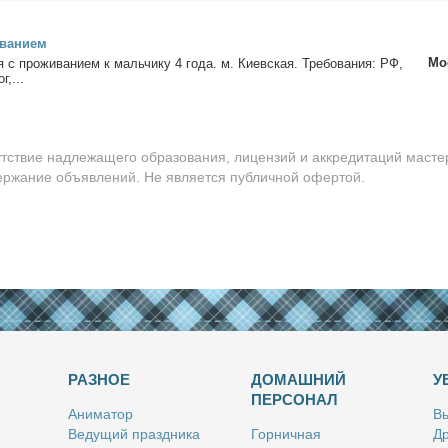
ва­ни­ем
Мо
ня с про­жи­ва­ни­ем к маль­чи­ку 4 го­да. м. Ки­ев­ская. Тре­бо­ва­ния: РФ,
г,...
утствие надлежащего образования, лицензий и аккредитаций масте
держание объявлений. Не является публичной офертой.
РАЗНОЕ
ДОМАШНИЙ
У
ПЕРСОНАЛ
Ани­ма­тор
Вы
Ве­ду­щий празд­ни­ка
Гор­нич­ная
Др