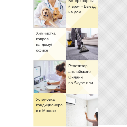
Ве­те­ри­нар­ны
й врач - Вы­езд
на дом
Хим­чист­ка
ков­ров
на до­му/
офи­се
Ре­пе­ти­тор
ан­глий­ско­го
Он­лайн
по Skype или..
.
Уста­нов­ка
кон­ди­ци­о­не­ро
в в Москве