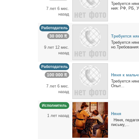
Тре­бу­ет­ся ня­
ния: РФ, РБ, Ук
7 лет 6 мес.
назад
Работодатель
30 000 ₶
Тре­бу­ет­ся н
Тре­бу­ет­ся ня
но.Тре­бо­ва­ния:
9 лет 12 мес.
назад
Работодатель
100 000 ₶
Ня­ня к маль­чи
Тре­бу­ет­ся ня­
Опыт...
7 лет 6 мес.
назад
Исполнитель
Ня­ня
1 лет назад
Ня­ня, пе­да­го
пись­му,...