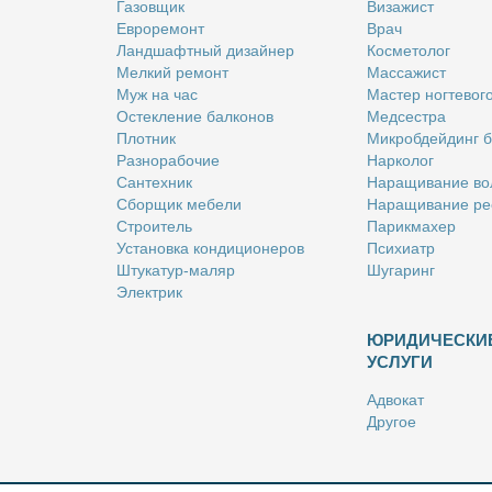
Га­зов­щик
Ви­за­жист
Ев­ро­ре­монт
Врач
Ланд­шафт­ный ди­зай­нер
Кос­ме­то­лог
Мел­кий ре­монт
Мас­са­жист
Муж на час
Ма­стер ног­те­во­г
Остек­ле­ние бал­ко­нов
Мед­сест­ра
Плот­ник
Мик­роб­дей­динг 
Раз­но­ра­бо­чие
Нар­ко­лог
Сан­тех­ник
На­ра­щи­ва­ние во
Сбор­щик ме­бе­ли
На­ра­щи­ва­ние ре
Стро­и­тель
Па­рик­махер
Уста­нов­ка кон­ди­ци­о­не­ров
Пси­хи­атр
Шту­ка­тур-ма­ляр
Шу­га­ринг
Элек­трик
ЮРИДИЧЕСКИ
УСЛУГИ
Адво­кат
Дру­гое
Но­та­ри­ус
Оцен­щик
Ри­эл­тор