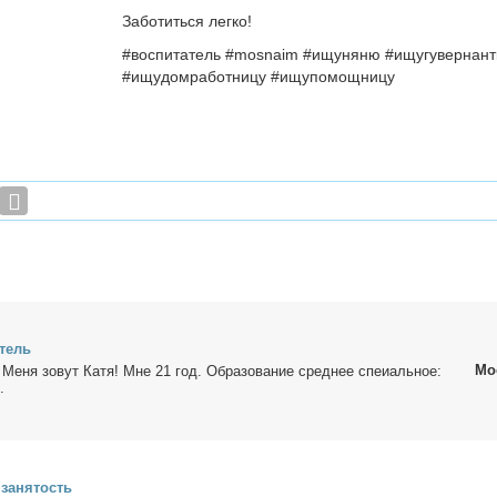
Заботиться легко!
#воспитатель #mosnaim #ищуняню #ищугувернант
#ищудомработницу #ищупомощницу
­тель
Мо
Ме­ня зо­вут Ка­тя! Мне 21 год. Об­ра­зо­ва­ние сред­нее спе­и­аль­ное:
.
за­ня­тость