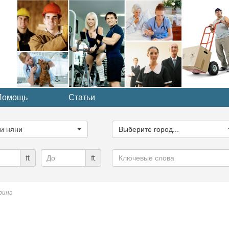
Помощь
Статьи
ите
Выберите
рию...
город...
ги няни
Выберите город...
Ключевые
₶
₶
слова
рина