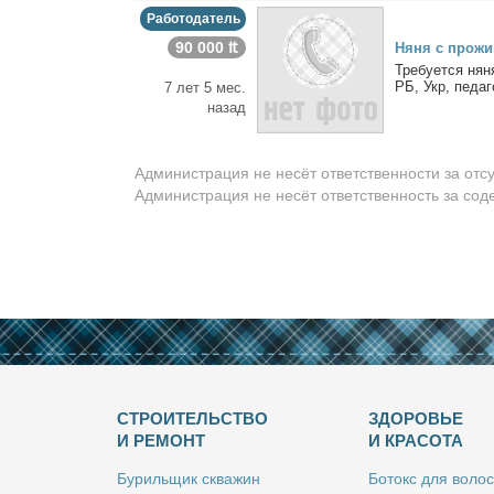
Работодатель
90 000 ₶
Ня­ня с про­жи­
Тре­бу­ет­ся ня­
РБ, Укр, пе­да­го
7 лет 5 мес.
назад
Администрация не несёт ответственности за отс
Администрация не несёт ответственность за со
СТРОИТЕЛЬСТВО
ЗДОРОВЬЕ
И РЕМОНТ
И КРАСОТА
Бу­риль­щик сква­жин
Бо­токс для во­лос