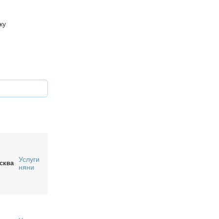
ку
Услуги
сква
няни