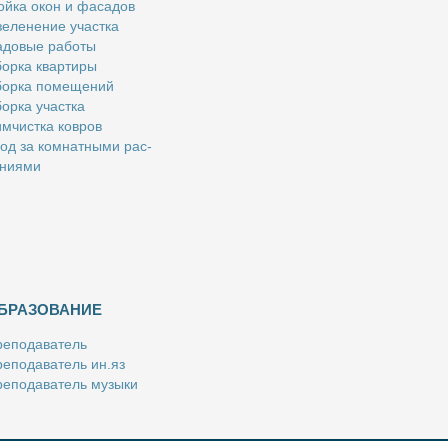
й­ка окон и фа­са­дов
е­ле­не­ние участ­ка
­до­вые ра­бо­ты
ор­ка квар­ти­ры
ор­ка по­ме­ще­ний
ор­ка участ­ка
м­чист­ка ков­ров
од за ком­нат­ны­ми рас­
­ни­я­ми
БРАЗОВАНИЕ
е­по­да­ва­тель
е­по­да­ва­тель ин.яз
е­по­да­ва­тель му­зы­ки
­пе­ти­тор