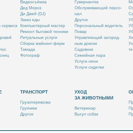
Ви­део­съём­ка
Гу­вер­нант­ка
Мо
Дед Мо­роз
Об­слу­жи­ва­ю­щий пер­со­
Оз
Ди Джей (DJ)
нал
Са
За­каз еды
Дру­гое
Уб
о сер­ви­са
Ком­пью­тер­ный ма­стер
Пер­со­наль­ный во­ди­тель
Уб
Ре­монт бы­то­вой тех­ни­ки
По­вар
Уб
бро­вей
Ри­ту­аль­ные услу­ги
Управ­ля­ю­щий за­го­род­
Хи
Сбор­ка май­нинг-ферм
ным до­мом
Ух
­лос
Та­ма­да
Са­дов­ник
те
с­ниц
Фо­то­граф
Се­мей­ная па­ра
Услу­ги ня­ни
Услу­ги си­дел­ки
Е
ТРАНСПОРТ
УХОД
О
ЗА ЖИВОТНЫМИ
Гру­зо­пе­ре­воз­ки
Пр
Груз­чи­ки
Ве­те­ри­нар
Пр
Дру­гое
Вы­гул со­бак
Пр
Ку­рьер
Дру­гое
Ре
Лич­ный во­ди­тель
Ки­но­лог
Так­си
Стриж­ка жи­вот­ных