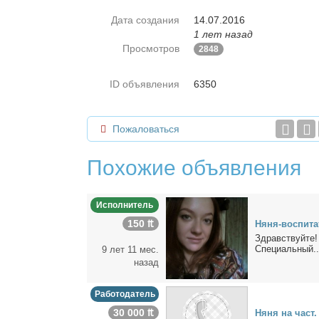
Дата создания
14.07.2016
1 лет назад
Просмотров
2848
ID объявления
6350
Пожаловаться
Похожие объявления
Исполнитель
150 ₶
Ня­ня-вос­пи­та
Здрав­ствуй­те! 
Спе­ци­аль­ный..
9 лет 11 мес.
назад
Работодатель
30 000 ₶
Ня­ня на част. 