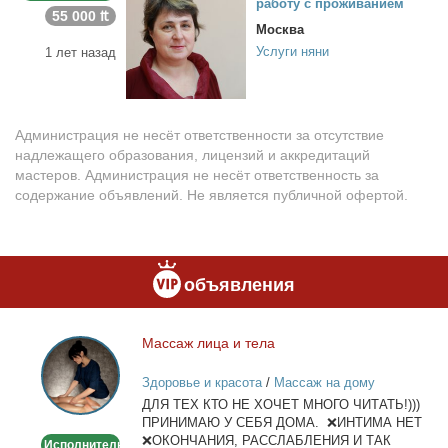
ра­бо­ту с про­жи­ва­ни­ем
55 000 ₶
Москва
Услуги няни
1 лет назад
Администрация не несёт ответственности за отсутствие
надлежащего образования, лицензий и аккредитаций
мастеров. Администрация не несёт ответственность за
содержание объявлений. Не является публичной офертой.
объявления
Мас­саж ли­ца и те­ла
Массаж
лица
Здоровье и красота
/
Массаж на дому
и
ДЛЯ ТЕХ КТО НЕ ХОЧЕТ МНОГО ЧИТАТЬ!)))
тела
ПРИНИМАЮ У СЕБЯ ДОМА. ❌ИНТИМА НЕТ
❌ОКОНЧАНИЯ, РАССЛАБЛЕНИЯ И ТАК
Исполнитель