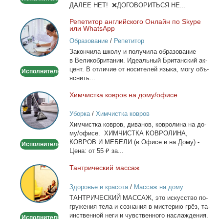
ДАЛЕЕ НЕТ! ❌ДОГОВОРИТЬСЯ НЕ...
Ре­пе­ти­тор ан­глий­ско­го Он­лайн по Skype
Репетитор
или WhatsApp
английского
Образование
/
Репетитор
Онлайн
За­кон­чи­ла шко­лу и по­лу­чи­ла об­ра­зо­ва­ние
по
в Ве­ли­ко­бри­та­нии. Иде­аль­ный Бри­тан­ский ак­
Skype
цент. В от­ли­чие от но­си­те­лей язы­ка, мо­гу объ­
Исполнитель
или
яс­нить...
WhatsApp
Хим­чист­ка ков­ров на до­му/офи­се
Химчистка
ковров
Уборка
/
Химчистка ковров
на
Хим­чист­ка ков­ров, ди­ва­нов, ков­ро­ли­на на до­
дому/
му/офи­се. ХИМЧИСТКА КОВРОЛИНА,
офисе
КОВРОВ И МЕБЕЛИ (в Офи­се и на До­му) -
Исполнитель
Це­на: от 55 ₽ за...
Тан­три­че­ский мас­саж
Тантрический
массаж
Здоровье и красота
/
Массаж на дому
ТАНТРИЧЕСКИЙ МАССАЖ, это ис­кус­ство по­
гру­же­ния те­ла и со­зна­ния в ми­сте­рию грёз, та­
ин­ствен­ной неги и чув­ствен­но­го на­сла­жде­ния.
Исполнитель