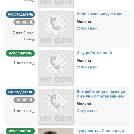
Ня­ня к маль­чи­ку 4 го­да
Работодатель
Москва
40 000 ₶
Услуги няни
7 лет 6 мес.
назад
Ищу ра­бо­ту ня­ней
Исполнитель
Москва
1 лет назад
Услуги няни
Дом­ра­бот­ни­ца с функ­ци­я­
Работодатель
ми ня­ни с про­жи­ва­ни­ем
60 000 ₶
Москва
Услуги няни
1 лет назад
Гу­вер­нант­ка Ири­на ищет
Исполнитель