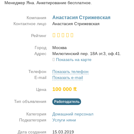
Менеджер Яна. Анкетирование бесплатное.
Ана­ста­сия Стри­жев­ская
Компания
Контактное лицо
Ана­ста­сия Стри­жев­ская
Рейтинг
Город
Москва
Адрес
Ми­лю­тин­ский пер. 18А эт.3, оф.41.
Показать на карте
Телефон
Показать телефон
E-mail
Показать e-mail
100 000 ₶
Цена
Тип объявления
Работодатель
Категория
Домашний персонал
Подкатегория
Услуги няни
Дата создания
15.03.2019