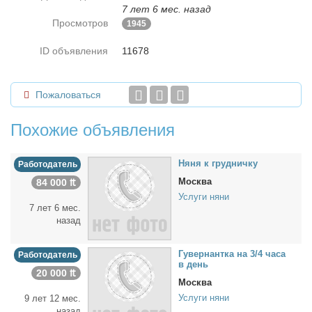
7 лет 6 мес. назад
Просмотров
1945
ID объявления
11678
Пожаловаться
Похожие объявления
Ня­ня к груд­нич­ку
Работодатель
Москва
84 000 ₶
Услуги няни
7 лет 6 мес.
назад
Гу­вер­нант­ка на 3/4 ча­са
Работодатель
в день
20 000 ₶
Москва
Услуги няни
9 лет 12 мес.
назад