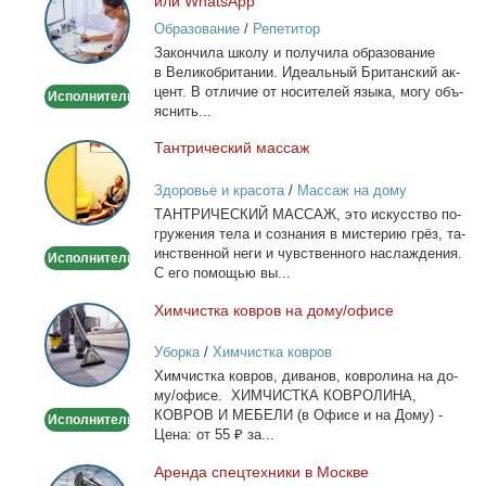
или WhatsApp
английского
Образование
/
Репетитор
Онлайн
За­кон­чи­ла шко­лу и по­лу­чи­ла об­ра­зо­ва­ние
по
в Ве­ли­ко­бри­та­нии. Иде­аль­ный Бри­тан­ский ак­
Skype
цент. В от­ли­чие от но­си­те­лей язы­ка, мо­гу объ­
Исполнитель
или
яс­нить...
WhatsApp
Тан­три­че­ский мас­саж
Тантрический
массаж
Здоровье и красота
/
Массаж на дому
ТАНТРИЧЕСКИЙ МАССАЖ, это ис­кус­ство по­
гру­же­ния те­ла и со­зна­ния в ми­сте­рию грёз, та­
ин­ствен­ной неги и чув­ствен­но­го на­сла­жде­ния.
Исполнитель
С его по­мо­щью вы...
Хим­чист­ка ков­ров на до­му/офи­се
Химчистка
ковров
Уборка
/
Химчистка ковров
на
Хим­чист­ка ков­ров, ди­ва­нов, ков­ро­ли­на на до­
дому/
му/офи­се. ХИМЧИСТКА КОВРОЛИНА,
офисе
КОВРОВ И МЕБЕЛИ (в Офи­се и на До­му) -
Исполнитель
Це­на: от 55 ₽ за...
Арен­да спец­тех­ни­ки в Москве
Аренда