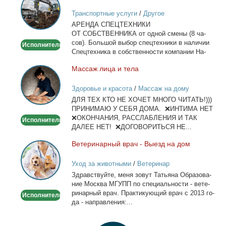
спецтехники
Транспортные услуги
/
Другое
в
АРЕНДА СПЕЦТЕХНИКИ
Москве
ОТ СОБСТВЕННИКА от од­ной сме­ны (8 ча­
сов). Боль­шой вы­бор спец­тех­ни­ки в на­ли­чии
Исполнитель
Спец­тех­ни­ка в соб­ствен­но­сти ком­па­нии На­
лич­ный...
Мас­саж ли­ца и те­ла
Массаж
лица
Здоровье и красота
/
Массаж на дому
и
ДЛЯ ТЕХ КТО НЕ ХОЧЕТ МНОГО ЧИТАТЬ!)))
тела
ПРИНИМАЮ У СЕБЯ ДОМА. ❌ИНТИМА НЕТ
❌ОКОНЧАНИЯ, РАССЛАБЛЕНИЯ И ТАК
Исполнитель
ДАЛЕЕ НЕТ! ❌ДОГОВОРИТЬСЯ НЕ...
Ве­те­ри­нар­ный врач - Вы­езд на дом
Ветеринарный
врач
Уход за животными
/
Ветеринар
-
Здрав­ствуй­те, ме­ня зо­вут Та­тья­на Об­ра­зо­ва­
Выезд
ние Москва МГУПП по спе­ци­аль­но­сти - ве­те­
на
ри­нар­ный врач. Прак­ти­ку­ю­щий врач с 2013 го­
Исполнитель
дом
да - на­прав­ле­ния:...