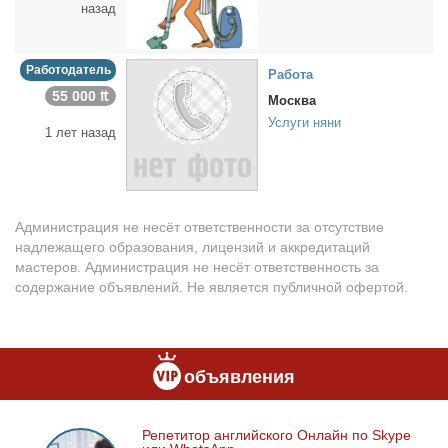
назад
Работодатель
Ра­бо­та
55 000 ₶
Москва
Услуги няни
1 лет назад
Администрация не несёт ответственности за отсутствие
надлежащего образования, лицензий и аккредитаций
мастеров. Администрация не несёт ответственность за
содержание объявлений. Не является публичной офертой.
объявления
Ре­пе­ти­тор ан­глий­ско­го Он­лайн по Skype
Репетитор