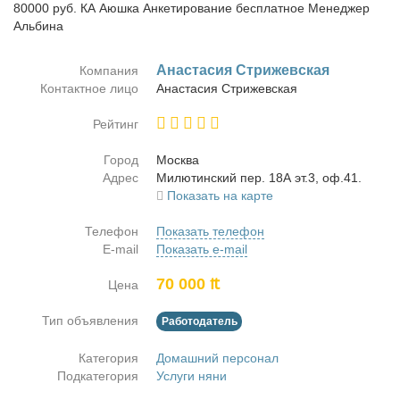
80000 руб. КА Аюшка Анкетирование бесплатное Менеджер
Альбина
Ана­ста­сия Стри­жев­ская
Компания
Контактное лицо
Ана­ста­сия Стри­жев­ская
Рейтинг
Город
Москва
Адрес
Ми­лю­тин­ский пер. 18А эт.3, оф.41.
Показать на карте
Телефон
Показать телефон
E-mail
Показать e-mail
70 000 ₶
Цена
Тип объявления
Работодатель
Категория
Домашний персонал
Подкатегория
Услуги няни