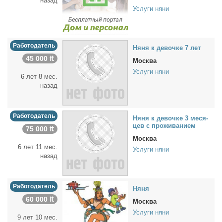
назад
Услуги няни
Работодатель
Ня­ня к де­воч­ке 7 лет
45 000 ₶
Москва
Услуги няни
6 лет 8 мес.
назад
Работодатель
Ня­ня к де­воч­ке 3 ме­ся­
цев с про­жи­ва­ни­ем
75 000 ₶
Москва
6 лет 11 мес.
Услуги няни
назад
Работодатель
Ня­ня
60 000 ₶
Москва
Услуги няни
9 лет 10 мес.