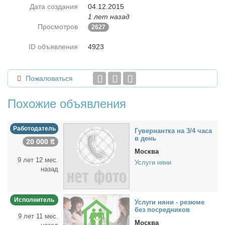
Дата создания
04.12.2015
1 лет назад
Просмотров
2627
ID объявления
4923
Пожаловаться
Похожие объявления
Работодатель
Гу­вер­нант­ка на 3/4 ча­са
в день
20 000 ₶
Москва
9 лет 12 мес.
Услуги няни
назад
Исполнитель
Услу­ги ня­ни - ре­зю­ме
без по­сред­ни­ков
9 лет 11 мес.
Москва