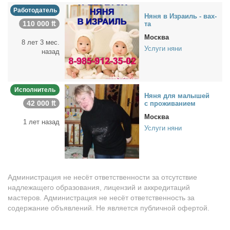
Работодатель
Ня­ня в Из­ра­иль - вах­
110 000 ₶
та
Москва
8 лет 3 мес.
Услуги няни
назад
Исполнитель
Ня­ня для ма­лы­шей
42 000 ₶
с про­жи­ва­ни­ем
Москва
1 лет назад
Услуги няни
Администрация не несёт ответственности за отсутствие
надлежащего образования, лицензий и аккредитаций
мастеров. Администрация не несёт ответственность за
содержание объявлений. Не является публичной офертой.