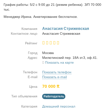
График работы: 5/2 с 9:00 до 21 (режим ребенка). З/П 70 000
тыс.
Менеджер Ирина. Анкетирование бесплатное.
Ана­ста­сия Стри­жев­ская
Компания
Контактное лицо
Ана­ста­сия Стри­жев­ская
Рейтинг
Город
Москва
Адрес
Ми­лю­тин­ский пер. 18А эт.3, оф.41.
Показать на карте
Телефон
Показать телефон
E-mail
Показать e-mail
70 000 ₶
Цена
Тип объявления
Работодатель
Категория
Домашний персонал