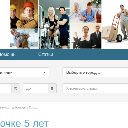
Помощь
Статьи
ите
Выберите
рию...
город...
ги няни
Выберите город...
Ключевые
₶
₶
слова
нтка - к девочке 5 лет
очке 5 лет