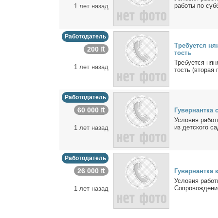
ра­бо­ты по суб­
1 лет назад
Работодатель
Тре­бу­ет­ся ня
200 ₶
тость
Тре­бу­ет­ся ня­
1 лет назад
тость (вто­рая п
Работодатель
60 000 ₶
Гу­вер­нант­ка 
Усло­вия ра­бо­т
из дет­ско­го са
1 лет назад
Работодатель
26 000 ₶
Гу­вер­нант­ка 
Усло­вия ра­бо­
Со­про­вож­де­ни
1 лет назад