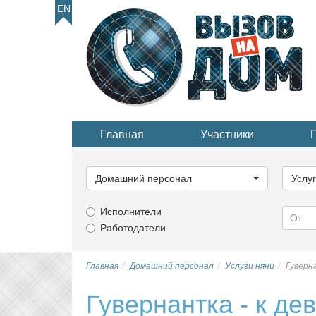
EN
Главная
Участники
Выберите
Выбер
категорию...
катего
Домашний персонал
Услу
Исполнители
Работодатели
Главная
Домашний персонал
Услуги няни
Гуверна
Гувернантка - к дев