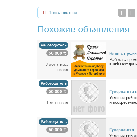
Пожаловаться
Похожие объявления
Работодатель
50 000 ₶
Ня­ня с про­жи­
Ра­бо­та с прож
вия:Квар­ти­ра н
8 лет 7 мес.
назад
Работодатель
50 000 ₶
Гу­вер­нант­ка
Усло­вия ра­бо­т
и вос­кре­се­нье.
1 лет назад
Работодатель
50 000 ₶
Гу­вер­нант­ка
Усло­вия ра­бо­