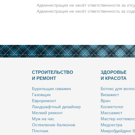
Администрация не несёт ответственности за отс
Администрация не несёт ответственность за со
СТРОИТЕЛЬСТВО
ЗДОРОВЬЕ
И РЕМОНТ
И КРАСОТА
Бу­риль­щик сква­жин
Бо­токс для во­лос
Га­зов­щик
Ви­за­жист
Ев­ро­ре­монт
Врач
Ланд­шафт­ный ди­зай­нер
Кос­ме­то­лог
Мел­кий ре­монт
Мас­са­жист
Муж на час
Ма­стер ног­те­во­г
Остек­ле­ние бал­ко­нов
Мед­сест­ра
Плот­ник
Мик­роб­дей­динг 