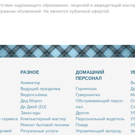
утствие надлежащего образования, лицензий и аккредитаций масте
держание объявлений. Не является публичной офертой.
РАЗНОЕ
ДОМАШНИЙ
У
ПЕРСОНАЛ
Ани­ма­тор
Вы
Ве­ду­щий празд­ни­ка
Гор­нич­ная
Др
Ви­део­съём­ка
Гу­вер­нант­ка
Мо
Дед Мо­роз
Об­слу­жи­ва­ю­щий пер­со­
Оз
Ди Джей (DJ)
нал
Са
За­каз еды
Дру­гое
Уб
о сер­ви­са
Ком­пью­тер­ный ма­стер
Пер­со­наль­ный во­ди­тель
Уб
Ре­монт бы­то­вой тех­ни­ки
По­вар
Уб
бро­вей
Ри­ту­аль­ные услу­ги
Управ­ля­ю­щий за­го­род­
Хи