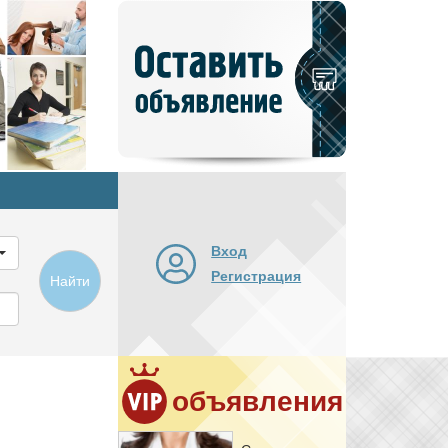
Добавить
новое
объявление
Вход
Регистрация
Найти
объявления