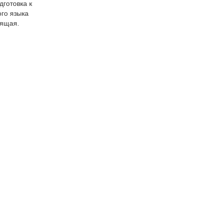
дготовка к
ого языка
рящая.