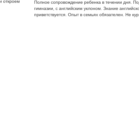
 от­кро­ем
Полное сопровождение ребенка в течении дня. По
гимназии, с английским уклоном. Знание английск
приветствуется. Опыт в семьях обязателен. Не ку