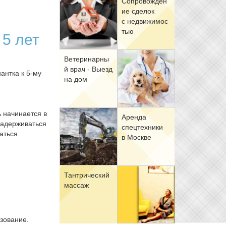
Со­про­вож­де­н
ие сде­лок
с недви­жи­мо­с
тью
 5 лет
Ве­те­ри­нар­ны
й врач - Вы­езд
антка к 5-му
на дом
ь начинается в
Арен­да
 задерживаться
спец­тех­ни­ки
ваться
в Москве
Тан­три­че­ский
мас­саж
зование.