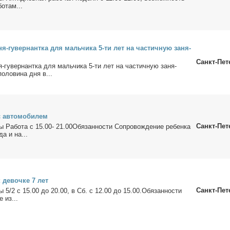
бо­там...
­ня-гу­вер­нант­ка для маль­чи­ка 5-ти лет на ча­стич­ную за­ня­
Санкт-Пет
ня-гу­вер­нант­ка для маль­чи­ка 5-ти лет на ча­стич­ную за­ня­
о­ло­ви­на дня в...
с ав­то­мо­би­лем
Санкт-Пет
ы Ра­бо­та с 15.00- 21.00Обя­зан­но­сти Со­про­вож­де­ние ре­бен­ка
­да и на...
к де­воч­ке 7 лет
Санкт-Пет
ты 5/2 с 15.00 до 20.00, в Сб. с 12.00 до 15.00.Обя­зан­но­сти
е из...