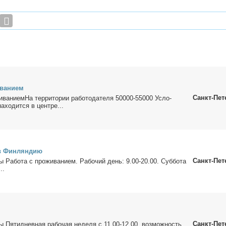
ва­ни­ем
Санкт-Пет
иваниемНа тер­ри­то­рии ра­бо­то­да­те­ля 50000-55000 Усло­
а­хо­дит­ся в цен­тре...
 в Фин­лян­дию
Санкт-Пет
ы Ра­бо­та с про­жи­ва­ни­ем. Ра­бо­чий день: 9.00-20.00. Суб­бо­та
..
Санкт-Пет
ты Пя­ти­днев­ная ра­бо­чая неде­ля с 11.00-12.00, воз­мож­ность