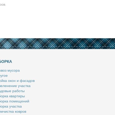
ров.
БОРКА
­воз му­со­ра
у­гое
й­ка окон и фа­са­дов
е­ле­не­ние участ­ка
­до­вые ра­бо­ты
ор­ка квар­ти­ры
ор­ка по­ме­ще­ний
ор­ка участ­ка
м­чист­ка ков­ров