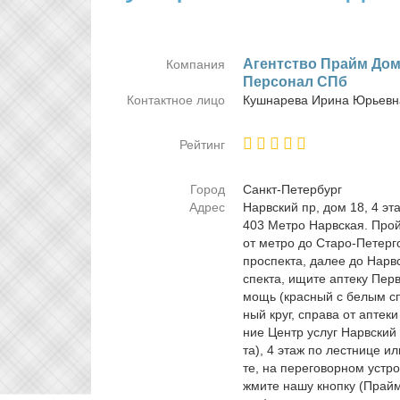
Агент­ство Прайм До­
Компания
Пер­со­нал СПб
Контактное лицо
Куш­на­ре­ва Ири­на Юрьев­
Рейтинг
Город
Санкт-Пе­тер­бург
Адрес
Нарв­ский пр, дом 18, 4 э
403 Мет­ро Нарв­ская. Прой­
от мет­ро до Ста­ро-Пе­тер­г
про­спек­та, да­лее до Нарв­
спек­та, ищи­те ап­те­ку Пер
мощь (крас­ный с бе­лым сп
ный круг, спра­ва от ап­те­к
ние Центр услуг Нарв­ский
та), 4 этаж по лест­ни­це и
те, на пе­ре­го­вор­ном устр
жми­те на­шу кноп­ку (Прай