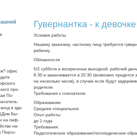
Гувернантка - к девочке
маш­ний
на
Условия работы
Нашему заказчику, частному лицу требуется гуверн
ребенку.
Обязанности
5/2 суббота и воскресенье выходной. рабочий ден
таж? офис
8.30 и заканчивается в 20.30 (возможно придется
ди­те
на несколько часов), в случае если будут задержи
оф­ско­го
родители.
ско­го про­
Требования к соискателю
­вая По­
а­са­тель­
Образование:
и вход в зда­
Среднее специальное
 (Дом Бы­
Опыт работы:
ли на лиф­
до 1 года
ой­стве на­
Требования:
м Пер­со­
Педагогическое образование/логопедическое обра