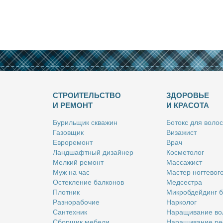
СТРОИТЕЛЬСТВО
ЗДОРОВЬЕ
И РЕМОНТ
И КРАСОТА
Бу­риль­щик сква­жин
Бо­токс для во­лос
Га­зов­щик
Ви­за­жист
Ев­ро­ре­монт
Врач
Ланд­шафт­ный ди­зай­нер
Кос­ме­то­лог
Мел­кий ре­монт
Мас­са­жист
Муж на час
Ма­стер ног­те­во­г
Остек­ле­ние бал­ко­нов
Мед­сест­ра
Плот­ник
Мик­роб­дей­динг 
Раз­но­ра­бо­чие
Нар­ко­лог
Сан­тех­ник
На­ра­щи­ва­ние во
Сбор­щик ме­бе­ли
На­ра­щи­ва­ние ре