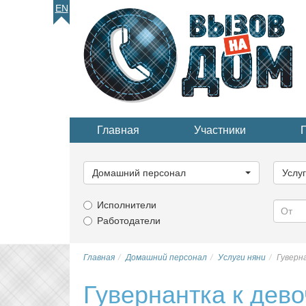
EN
Главная
Участники
Выберите
Выбер
категорию...
катего
Домашний персонал
Услу
Исполнители
Работодатели
Главная
Домашний персонал
Услуги няни
Гуверна
Гувернантка к девоч