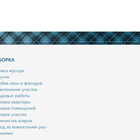
БОРКА
­воз му­со­ра
у­гое
й­ка окон и фа­са­дов
е­ле­не­ние участ­ка
­до­вые ра­бо­ты
ор­ка квар­ти­ры
ор­ка по­ме­ще­ний
ор­ка участ­ка
м­чист­ка ков­ров
од за ком­нат­ны­ми рас­
­ни­я­ми