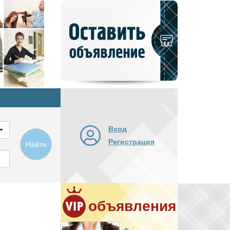
Добавить
новое
объявление
Вход
Регистрация
Найти
объявления