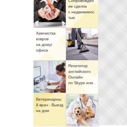
Со­про­вож­де­н
ие сде­лок
с недви­жи­мо­с
тью
Хим­чист­ка
ков­ров
на до­му/
офи­се
Ре­пе­ти­тор
ан­глий­ско­го
Он­лайн
по Skype или..
.
Ве­те­ри­нар­ны
й врач - Вы­езд
на дом