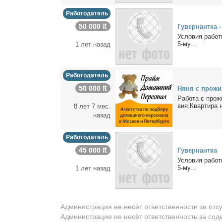
Работодатель
50 000 ₶
Гу­вер­нант­ка 
Усло­вия ра­бо­т
5-му...
1 лет назад
Работодатель
50 000 ₶
Ня­ня с про­жи­
Ра­бо­та с прож
вия:Квар­ти­ра н
8 лет 7 мес.
назад
Работодатель
45 000 ₶
Гу­вер­нант­ка
Усло­вия ра­бо­т
5-му...
1 лет назад
Администрация не несёт ответственности за отс
Администрация не несёт ответственность за со