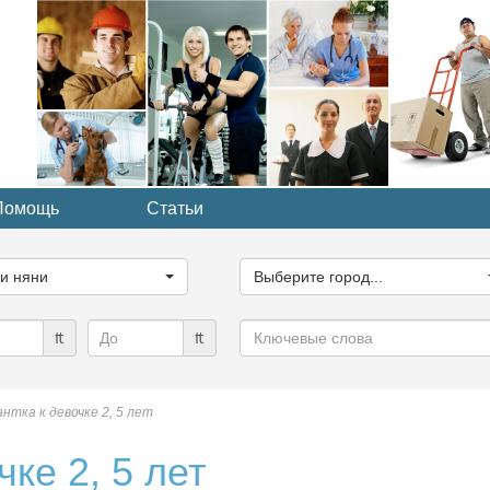
Помощь
Статьи
ите
Выберите
рию...
город...
ги няни
Выберите город...
Ключевые
₶
₶
слова
нтка к девочке 2, 5 лет
ке 2, 5 лет