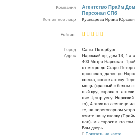
Агент­ство Прайм До­
Компания
Пер­со­нал СПб
Контактное лицо
Куш­на­ре­ва Ири­на Юрьев­
Рейтинг
Город
Санкт-Пе­тер­бург
Адрес
Нарв­ский пр, дом 18, 4 э
403 Мет­ро Нарв­ская. Прой­
от мет­ро до Ста­ро-Пе­тер­г
про­спек­та, да­лее до Нарв­
спек­та, ищи­те ап­те­ку Пер
мощь (крас­ный с бе­лым сп
ный круг, спра­ва от ап­те­к
ние Центр услуг Нарв­ский
та), 4 этаж по лест­ни­це и
те, на пе­ре­го­вор­ном устр
жми­те на­шу кноп­ку (Прай
нал)- мы спро­сим кто там и
Вам дверь.
Показать на карте