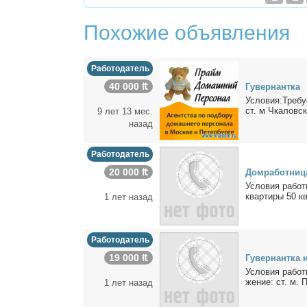
Похожие объявления
Работодатель
40 000 ₶
Гу­вер­нант­ка
Усло­вия:Тре­бу­
ст. м Чка­лов­ск
9 лет 13 мес.
назад
Работодатель
20 000 ₶
Дом­ра­бот­ни­ц
Усло­вия ра­бо
квар­ти­ры 50 кв
1 лет назад
Работодатель
19 000 ₶
Гу­вер­нант­ка
Усло­вия ра­бо­т
же­ние: ст. м. П
1 лет назад