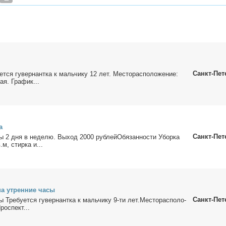
Санкт-Пет
ет­ся гу­вер­нант­ка к маль­чи­ку 12 лет. Ме­сто­рас­по­ло­же­ние:
ая. Гра­фик...
а
Санкт-Пет
­ты 2 дня в неде­лю. Вы­ход 2000 рублейОбязанности Убор­ка
.м, стир­ка и...
 на утрен­ние ча­сы
Санкт-Пет
ы Тре­бу­ет­ся гу­вер­нант­ка к маль­чи­ку 9-ти лет.Ме­сто­рас­по­ло­
ро­спект...