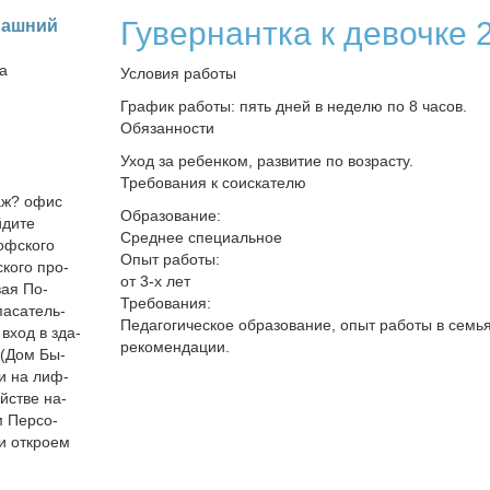
Гувернантка к девочке 2
маш­ний
на
Условия работы
График работы: пять дней в неделю по 8 часов.
Обязанности
Уход за ребенком, развитие по возрасту.
Требования к соискателю
таж? офис
Образование:
ди­те
Среднее специальное
оф­ско­го
Опыт работы:
ско­го про­
от 3-х лет
­вая По­
Требования:
а­са­тель­
Педагогическое образование, опыт работы в семья
и вход в зда­
рекомендации.
 (Дом Бы­
ли на лиф­
ой­стве на­
м Пер­со­
 от­кро­ем