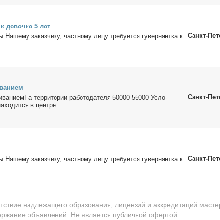
- к де­воч­ке 5 лет
Санкт-Пет
ы На­ше­му за­каз­чи­ку, част­но­му ли­цу тре­бу­ет­ся гу­вер­нант­ка к
ва­ни­ем
Санкт-Пет
иваниемНа тер­ри­то­рии ра­бо­то­да­те­ля 50000-55000 Усло­
а­хо­дит­ся в цен­тре...
Санкт-Пет
ы На­ше­му за­каз­чи­ку, част­но­му ли­цу тре­бу­ет­ся гу­вер­нант­ка к
утствие надлежащего образования, лицензий и аккредитаций масте
держание объявлений. Не является публичной офертой.