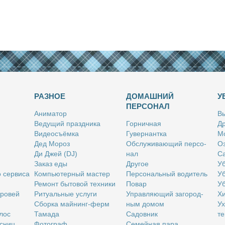
РАЗНОЕ
ДОМАШНИЙ
У
ПЕРСОНАЛ
Ани­ма­тор
Вы
Ве­ду­щий празд­ни­ка
Гор­нич­ная
Др
Ви­део­съём­ка
Гу­вер­нант­ка
Мо
Дед Мо­роз
Об­слу­жи­ва­ю­щий пер­со­
Оз
Ди Джей (DJ)
нал
Са
За­каз еды
Дру­гое
Уб
о сер­ви­са
Ком­пью­тер­ный ма­стер
Пер­со­наль­ный во­ди­тель
Уб
Ре­монт бы­то­вой тех­ни­ки
По­вар
Уб
бро­вей
Ри­ту­аль­ные услу­ги
Управ­ля­ю­щий за­го­род­
Хи
Сбор­ка май­нинг-ферм
ным до­мом
Ух
­лос
Та­ма­да
Са­дов­ник
те
с­ниц
Фо­то­граф
Се­мей­ная па­ра