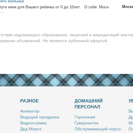
е­го ма­лы­ша
Моск
у­ги ня­ни для Ва­ше­го ре­бен­ка от 0 до 10лет. О се­бе: Моск­
...
утствие надлежащего образования, лицензий и аккредитаций масте
держание объявлений. Не является публичной офертой.
РАЗНОЕ
ДОМАШНИЙ
У
ПЕРСОНАЛ
Ани­ма­тор
Вы
Ве­ду­щий празд­ни­ка
Гор­нич­ная
Др
Ви­део­съём­ка
Гу­вер­нант­ка
Мо
Дед Мо­роз
Об­слу­жи­ва­ю­щий пер­со­
Оз