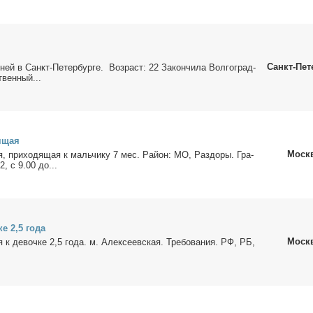
Санкт-Пет
­ней в Санкт-Пе­тер­бур­ге. Воз­раст: 22 За­кон­чи­ла Вол­го­град­
твен­ный...
я­щая
Моск
ня, при­хо­дя­щая к маль­чи­ку 7 мес. Рай­он: МО, Раз­до­ры. Гра­
2, с 9.00 до...
ке 2,5 го­да
Моск
ня к де­воч­ке 2,5 го­да. м. Алек­се­ев­ская. Тре­бо­ва­ния. РФ, РБ,