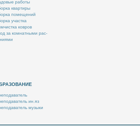
­до­вые ра­бо­ты
ор­ка квар­ти­ры
ор­ка по­ме­ще­ний
ор­ка участ­ка
м­чист­ка ков­ров
од за ком­нат­ны­ми рас­
­ни­я­ми
БРАЗОВАНИЕ
е­по­да­ва­тель
е­по­да­ва­тель ин.яз
е­по­да­ва­тель му­зы­ки
­пе­ти­тор