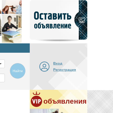
Добавить
новое
объявление
Вход
Регистрация
Найти
объявления