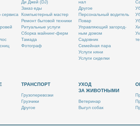
Ди Джей (DJ)
нал
Са
За­каз еды
Дру­гое
Уб
о сер­ви­са
Ком­пью­тер­ный ма­стер
Пер­со­наль­ный во­ди­тель
Уб
Ре­монт бы­то­вой тех­ни­ки
По­вар
Уб
бро­вей
Ри­ту­аль­ные услу­ги
Управ­ля­ю­щий за­го­род­
Хи
Сбор­ка май­нинг-ферм
ным до­мом
Ух
­лос
Та­ма­да
Са­дов­ник
те
с­ниц
Фо­то­граф
Се­мей­ная па­ра
Услу­ги ня­ни
Услу­ги си­дел­ки
Е
ТРАНСПОРТ
УХОД
О
ЗА ЖИВОТНЫМИ
Гру­зо­пе­ре­воз­ки
Пр
Груз­чи­ки
Ве­те­ри­нар
Пр
Дру­гое
Вы­гул со­бак
Пр
Ку­рьер
Дру­гое
Ре
Лич­ный во­ди­тель
Ки­но­лог
Так­си
Стриж­ка жи­вот­ных
Уход за ак­ва­ри­ума­ми