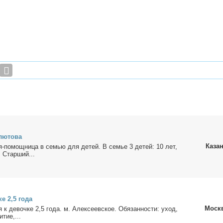
лю­то­ва
Каза
­ня-по­мощ­ни­ца в се­мью для де­тей. В се­мье 3 де­тей: 10 лет,
. Стар­ший...
ке 2,5 го­да
Моск
ня к де­воч­ке 2,5 го­да. м. Алек­се­ев­ское. Обя­зан­но­сти: уход,
и­тие,...