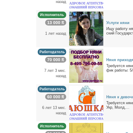
назад
Исполнитель
13 000 ₶
Услу­ги ня­ни
Ищу ра­бо­ту ня
ский Го­судар­с
1 лет назад
Работодатель
70 000 ₶
Ня­ня при­хо­д
Тре­бу­ет­ся ня­
фик ра­бо­ты: 5/
7 лет 3 мес.
назад
Работодатель
60 000 ₶
Ня­ня к де­воч­
Тре­бу­ет­ся ня­
Укр, Молд,...
6 лет 13 мес.
назад
Исполнитель