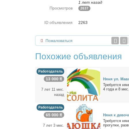
1 лет назад
Просмотров
2637
ID объявления
2263
Пожаловаться
Похожие объявления
Работодатель
13 000 ₶
Ня­ня ул. Мав­
Тре­бу­ет­ся ня
4 го­да и 8 мес
7 лет 11 мес.
назад
Работодатель
65 000 ₶
Ня­ня к де­воч­
Тре­бу­ет­ся ня­
про­гул­ки, раз­в
7 лет 3 мес.