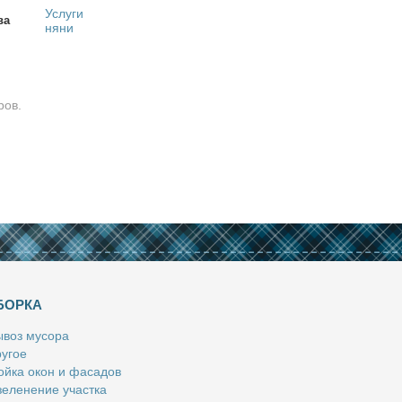
Услуги
ва
няни
ров.
БОРКА
­воз му­со­ра
у­гое
й­ка окон и фа­са­дов
е­ле­не­ние участ­ка