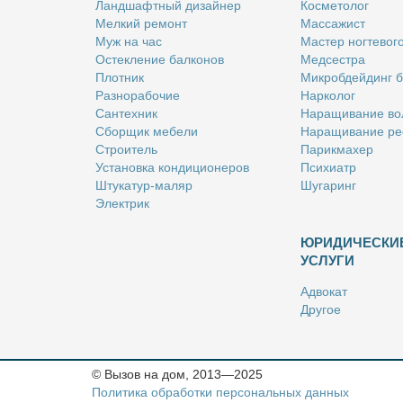
Ланд­шафт­ный ди­зай­нер
Кос­ме­то­лог
Мел­кий ре­монт
Мас­са­жист
Муж на час
Ма­стер ног­те­во­г
Остек­ле­ние бал­ко­нов
Мед­сест­ра
Плот­ник
Мик­роб­дей­динг 
Раз­но­ра­бо­чие
Нар­ко­лог
Сан­тех­ник
На­ра­щи­ва­ние во
Сбор­щик ме­бе­ли
На­ра­щи­ва­ние ре
Стро­и­тель
Па­рик­махер
Уста­нов­ка кон­ди­ци­о­не­ров
Пси­хи­атр
Шту­ка­тур-ма­ляр
Шу­га­ринг
Элек­трик
ЮРИДИЧЕСКИ
УСЛУГИ
Адво­кат
Дру­гое
Но­та­ри­ус
Оцен­щик
Ри­эл­тор
© Вызов на дом, 2013—2025
Стра­хо­вой агент
Политика обработки персональных данных
Юрист