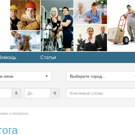
Помощь
Статьи
ите
Выберите
рию...
город...
ги няни
Выберите город...
Ключевые
₶
₶
слова
 няни и педагога
гога