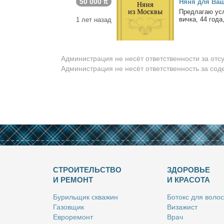
50 000 ₶
Ня­ня для Ва­ш
Пред­ла­гаю усл
вич­ка, 44 го­да,
1 лет назад
Администрация не несёт ответственности за отс
Администрация не несёт ответственность за со
СТРОИТЕЛЬСТВО
ЗДОРОВЬЕ
И РЕМОНТ
И КРАСОТА
Бу­риль­щик сква­жин
Бо­токс для во­лос
Га­зов­щик
Ви­за­жист
Ев­ро­ре­монт
Врач