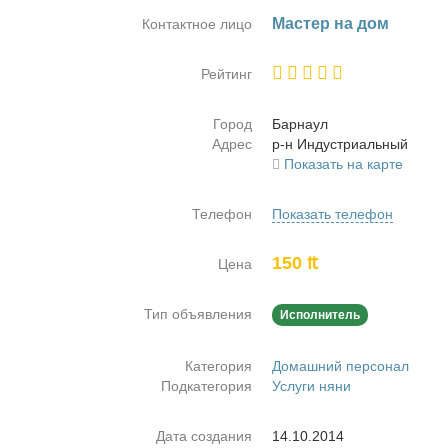
Ма­стер на дом
Контактное лицо
Рейтинг
Город
Бар­на­ул
Адрес
р-н Ин­ду­стри­аль­ный
Показать на карте
Телефон
Показать телефон
150 ₶
Цена
Тип объявления
Исполнитель
Категория
Домашний персонал
Подкатегория
Услуги няни
Дата создания
14.10.2014