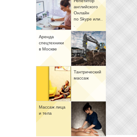
Ре­пе­ти­тор
ан­глий­ско­го
Он­лайн
по Skype или..
.
Арен­да
спец­тех­ни­ки
в Москве
Тан­три­че­ский
мас­саж
Мас­саж ли­ца
и те­ла