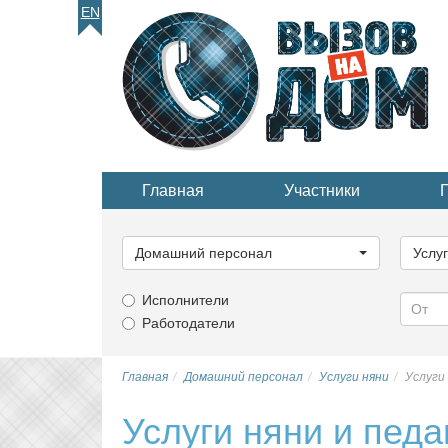
EN
Главная
Участники
Выберите
Выбер
категорию...
катего
Домашний персонал
Услу
Исполнители
Работодатели
Главная
Домашний персонал
Услуги няни
Услуги
Услуги няни и педа