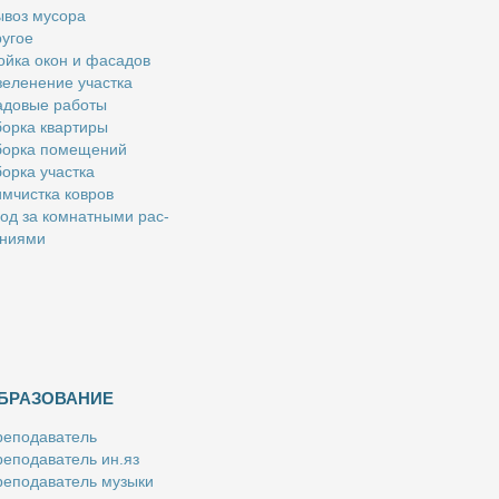
­воз му­со­ра
у­гое
й­ка окон и фа­са­дов
е­ле­не­ние участ­ка
­до­вые ра­бо­ты
ор­ка квар­ти­ры
ор­ка по­ме­ще­ний
ор­ка участ­ка
м­чист­ка ков­ров
од за ком­нат­ны­ми рас­
­ни­я­ми
БРАЗОВАНИЕ
е­по­да­ва­тель
е­по­да­ва­тель ин.яз
е­по­да­ва­тель му­зы­ки