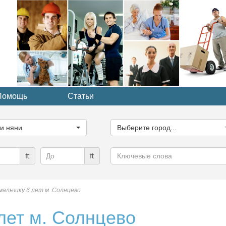
Помощь
Статьи
ите
Выберите
рию...
город...
ги няни
Выберите город...
Ключевые
₶
₶
слова
 мальчику 6 лет м. Солнцево
лет м. Солнцево