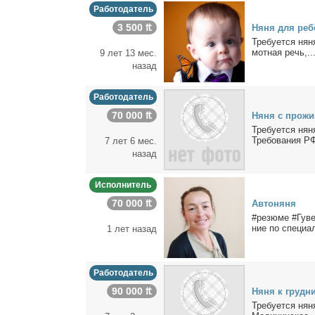
Работодатель
3 500 ₶
Ня­ня для ре­бё
Тре­бу­ет­ся ня­
мот­ная речь,..
9 лет 13 мес.
назад
Работодатель
70 000 ₶
Ня­ня с про­жи­
Тре­бу­ет­ся ня­
Тре­бо­ва­ния РФ
7 лет 6 мес.
назад
Исполнитель
70 000 ₶
Ав­то­ня­ня
#ре­зю­ме #Гу­ве
ние по спе­ци­ал
1 лет назад
Работодатель
90 000 ₶
Ня­ня к груд­ни
Тре­бу­ет­ся ня­