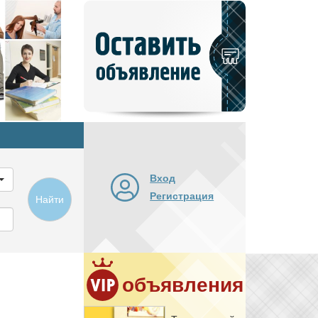
Добавить
новое
объявление
Вход
Регистрация
Найти
объявления