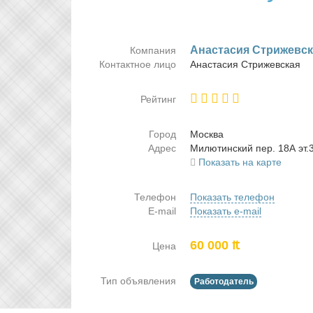
Ана­ста­сия Стри­жев­с
Компания
Контактное лицо
Ана­ста­сия Стри­жев­ская
Рейтинг
Город
Москва
Адрес
Ми­лю­тин­ский пер. 18А эт.
Показать на карте
Телефон
Показать телефон
E-mail
Показать e-mail
60 000 ₶
Цена
Тип объявления
Работодатель