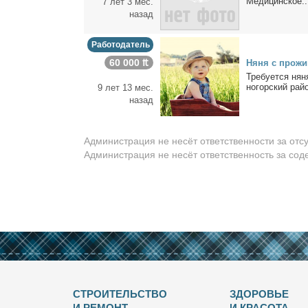
Ме­ди­цин­ское..
7 лет 3 мес.
назад
Работодатель
60 000 ₶
Ня­ня с про­жи­
Тре­бу­ет­ся ня­
но­гор­ский рай­о
9 лет 13 мес.
назад
Администрация не несёт ответственности за отс
Администрация не несёт ответственность за со
СТРОИТЕЛЬСТВО
ЗДОРОВЬЕ
И РЕМОНТ
И КРАСОТА