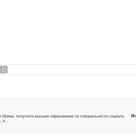
Мо
 Ири­на, по­лу­чи­ла выс­шее об­ра­зо­ва­ние по спе­ци­аль­но­сти со­ци­аль­
, в...