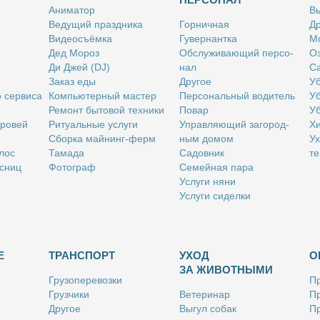
Ани­ма­тор
Вы
Ве­ду­щий празд­ни­ка
Гор­нич­ная
Др
Ви­део­съём­ка
Гу­вер­нант­ка
Мо
Дед Мо­роз
Об­слу­жи­ва­ю­щий пер­со­
Оз
Ди Джей (DJ)
нал
Са
За­каз еды
Дру­гое
Уб
о сер­ви­са
Ком­пью­тер­ный ма­стер
Пер­со­наль­ный во­ди­тель
Уб
Ре­монт бы­то­вой тех­ни­ки
По­вар
Уб
бро­вей
Ри­ту­аль­ные услу­ги
Управ­ля­ю­щий за­го­род­
Хи
Сбор­ка май­нинг-ферм
ным до­мом
Ух
­лос
Та­ма­да
Са­дов­ник
те
с­ниц
Фо­то­граф
Се­мей­ная па­ра
Услу­ги ня­ни
Услу­ги си­дел­ки
Е
ТРАНСПОРТ
УХОД
О
ЗА ЖИВОТНЫМИ
Гру­зо­пе­ре­воз­ки
Пр
Груз­чи­ки
Ве­те­ри­нар
Пр
Дру­гое
Вы­гул со­бак
Пр