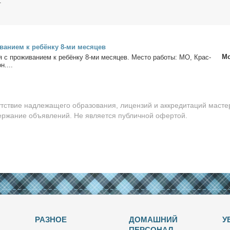
.
ва­ни­ем к ре­бён­ку 8-ми ме­ся­цев
Мо
ня с про­жи­ва­ни­ем к ре­бён­ку 8-ми ме­ся­цев. Ме­сто ра­бо­ты: МО, Крас­
н....
утствие надлежащего образования, лицензий и аккредитаций масте
держание объявлений. Не является публичной офертой.
РАЗНОЕ
ДОМАШНИЙ
У
ПЕРСОНАЛ