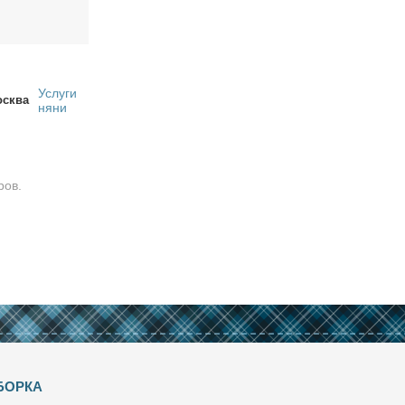
Услуги
сква
няни
ров.
БОРКА