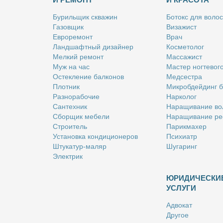
Бу­риль­щик сква­жин
Бо­токс для во­лос
Га­зов­щик
Ви­за­жист
Ев­ро­ре­монт
Врач
Ланд­шафт­ный ди­зай­нер
Кос­ме­то­лог
Мел­кий ре­монт
Мас­са­жист
Муж на час
Ма­стер ног­те­во­г
Остек­ле­ние бал­ко­нов
Мед­сест­ра
Плот­ник
Мик­роб­дей­динг 
Раз­но­ра­бо­чие
Нар­ко­лог
Сан­тех­ник
На­ра­щи­ва­ние во
Сбор­щик ме­бе­ли
На­ра­щи­ва­ние ре
Стро­и­тель
Па­рик­махер
Уста­нов­ка кон­ди­ци­о­не­ров
Пси­хи­атр
Шту­ка­тур-ма­ляр
Шу­га­ринг
Элек­трик
ЮРИДИЧЕСКИ
УСЛУГИ
Адво­кат
Дру­гое