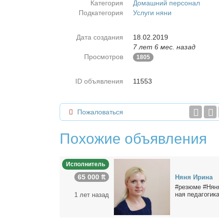
Категория
Домашний персонал
Подкатегория
Услуги няни
Дата создания
18.02.2019
7 лет 6 мес. назад
Просмотров
1805
ID объявления
11553
Пожаловаться
Похожие объявления
Исполнитель
65 000 ₶
Ня­ня Ири­на
#ре­зю­ме #Ня­ня
ная пе­да­го­ги­ка
1 лет назад