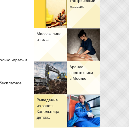
Тан­три­че­ский
мас­саж
Мас­саж ли­ца
и те­ла
олько играть и
Арен­да
спец­тех­ни­ки
в Москве
бесплатное.
Вы­ве­де­ние
из за­поя.
Ка­пель­ни­ца,
де­токс.