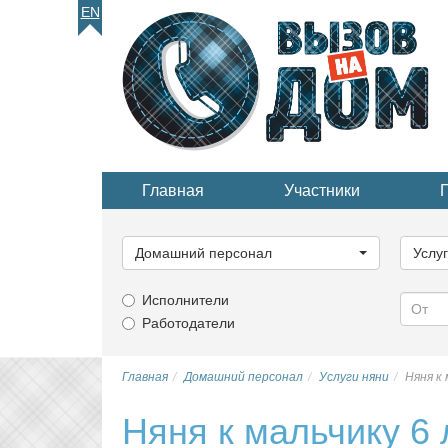
EN
Главная
Участники
Выберите
Выбер
категорию...
катего
Домашний персонал
Услу
Исполнители
Работодатели
Главная
Домашний персонал
Услуги няни
Няня к
Няня к мальчику 6 