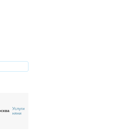
Услуги
сква
няни