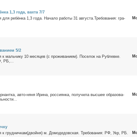
н­ка 1,3 го­да, вах­та 7/7
Мо
ня для ре­бён­ка 1,3 го­да. На­ча­ло ра­бо­ты 31 ав­гу­ста.Тре­бо­ва­ния: гра­
.
ва­ни­ем 5/2
Мо
ня к маль­чи­ку 10 ме­ся­цев (с про­жи­ва­ни­ем). По­се­лок на Рублев­ке.
, РБ,...
Мо
р­нант­ка, ав­то-ня­ня Ири­на, рос­си­ян­ка, по­лу­чи­ла выс­шее об­ра­зо­ва­
ь­но­сти...
ч­ку
Мо
ня к груд­нич­кам(двой­ня) м. До­мо­де­дов­ская. Тре­бо­ва­ния: РФ, Укр, РБ.