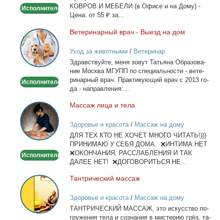
КОВРОВ И МЕБЕЛИ (в Офи­се и на До­му) -
Исполнитель
Це­на: от 55 ₽ за...
Ве­те­ри­нар­ный врач - Вы­езд на дом
Ветеринарный
врач
Уход за животными
/
Ветеринар
-
Здрав­ствуй­те, ме­ня зо­вут Та­тья­на Об­ра­зо­ва­
Выезд
ние Москва МГУПП по спе­ци­аль­но­сти - ве­те­
на
ри­нар­ный врач. Прак­ти­ку­ю­щий врач с 2013 го­
Исполнитель
дом
да - на­прав­ле­ния:...
Мас­саж ли­ца и те­ла
Массаж
лица
Здоровье и красота
/
Массаж на дому
и
ДЛЯ ТЕХ КТО НЕ ХОЧЕТ МНОГО ЧИТАТЬ!)))
тела
ПРИНИМАЮ У СЕБЯ ДОМА. ❌ИНТИМА НЕТ
❌ОКОНЧАНИЯ, РАССЛАБЛЕНИЯ И ТАК
Исполнитель
ДАЛЕЕ НЕТ! ❌ДОГОВОРИТЬСЯ НЕ...
Тан­три­че­ский мас­саж
Тантрический
массаж
Здоровье и красота
/
Массаж на дому
ТАНТРИЧЕСКИЙ МАССАЖ, это ис­кус­ство по­
гру­же­ния те­ла и со­зна­ния в ми­сте­рию грёз, та­