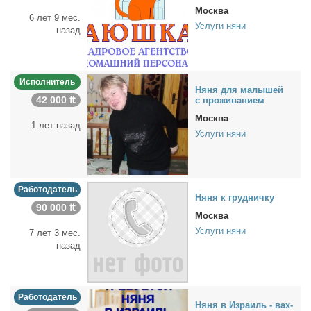
Москва
6 лет 9 мес.
Услуги няни
назад
Исполнитель
Ня­ня для ма­лы­шей
42 000 ₶
с про­жи­ва­ни­ем
Москва
1 лет назад
Услуги няни
Работодатель
Ня­ня к груд­нич­ку
90 000 ₶
Москва
Услуги няни
7 лет 3 мес.
назад
Работодатель
Ня­ня в Из­ра­иль - вах­