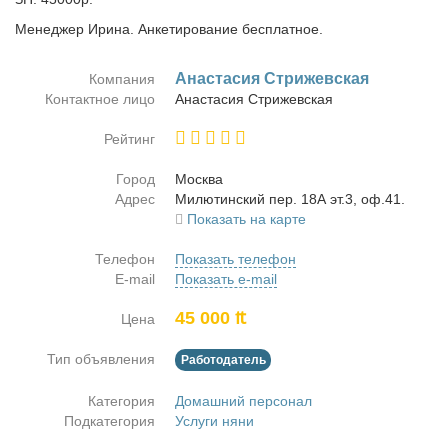
Менеджер Ирина. Анкетирование бесплатное.
Ана­ста­сия Стри­жев­ская
Компания
Контактное лицо
Ана­ста­сия Стри­жев­ская
Рейтинг
Город
Москва
Адрес
Ми­лю­тин­ский пер. 18А эт.3, оф.41.
Показать на карте
Телефон
Показать телефон
E-mail
Показать e-mail
45 000 ₶
Цена
Тип объявления
Работодатель
Категория
Домашний персонал
Подкатегория
Услуги няни