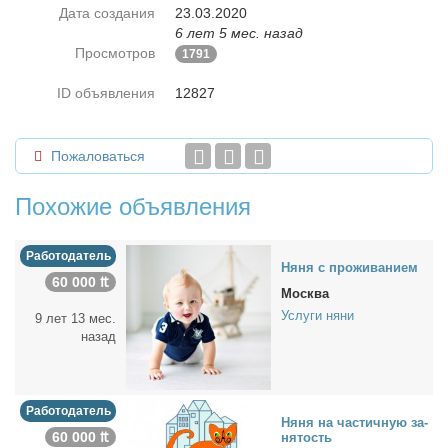
Дата создания
23.03.2020
6 лет 5 мес. назад
Просмотров
1791
ID объявления
12827
Пожаловаться
Похожие объявления
Работодатель
Ня­ня с про­жи­ва­ни­ем
60 000 ₶
Москва
Услуги няни
9 лет 13 мес.
назад
Работодатель
Ня­ня на ча­стич­ную за­
60 000 ₶
ня­тость