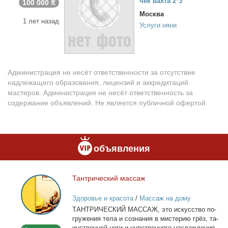
чек вах­та 2*3
100 000 ₶
Москва
1 лет назад
Услуги няни
Администрация не несёт ответственности за отсутствие
надлежащего образования, лицензий и аккредитаций
мастеров. Администрация не несёт ответственность за
содержание объявлений. Не является публичной офертой.
объявления
Тан­три­че­ский мас­саж
Тантрический
массаж
Здоровье и красота
/
Массаж на дому
ТАНТРИЧЕСКИЙ МАССАЖ, это ис­кус­ство по­
гру­же­ния те­ла и со­зна­ния в ми­сте­рию грёз, та­
ин­ствен­ной неги и чув­ствен­но­го на­сла­жде­ния.