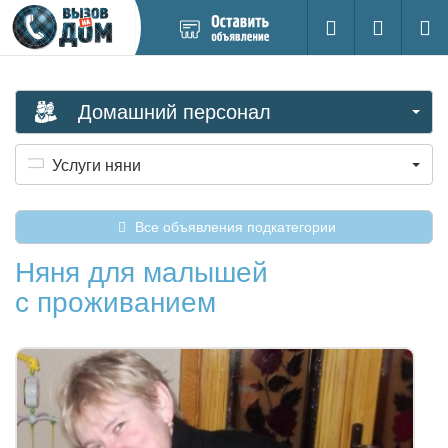
Добавить
Вход на са
Поиск
новое
объявление
Домашний персонал
Услуги няни
Все объявления подкатегории
Няня для малышей
с проживанием