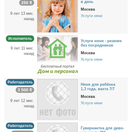
в день
250 ₶
Москва
9 лет 13 мес.
Услуги няни
назад
Исполнитель
Услу­ги ня­ни - ре­зю­ме
без по­сред­ни­ков
9 лет 11 мес.
Москва
назад
Услуги няни
Работодатель
Ня­ня для ре­бён­ка
1,3 го­да, вах­та 7/7
3 500 ₶
Москва
9 лет 12 мес.
Услуги няни
назад
Работодатель
Гу­вер­нант­ка для де­во­