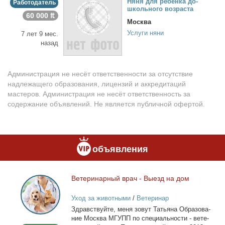
Ня­ня для ре­бен­ка до­
Работодатель
школь­но­го воз­рас­та
60 000 ₶
Москва
Услуги няни
7 лет 9 мес.
назад
Администрация не несёт ответственности за отсутствие
надлежащего образования, лицензий и аккредитаций
мастеров. Администрация не несёт ответственность за
содержание объявлений. Не является публичной офертой.
объявления
Ве­те­ри­нар­ный врач - Вы­езд на дом
Ветеринарный
врач
Уход за животными
/
Ветеринар
-
Здрав­ствуй­те, ме­ня зо­вут Та­тья­на Об­ра­зо­ва­
Выезд
ние Москва МГУПП по спе­ци­аль­но­сти - ве­те­
на