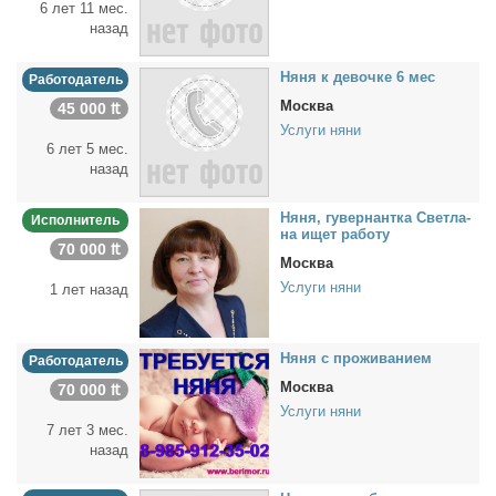
6 лет 11 мес.
назад
Ня­ня к де­воч­ке 6 мес
Работодатель
Москва
45 000 ₶
Услуги няни
6 лет 5 мес.
назад
Ня­ня, гу­вер­нант­ка Свет­ла­
Исполнитель
на ищет ра­бо­ту
70 000 ₶
Москва
Услуги няни
1 лет назад
Ня­ня с про­жи­ва­ни­ем
Работодатель
Москва
70 000 ₶
Услуги няни
7 лет 3 мес.
назад