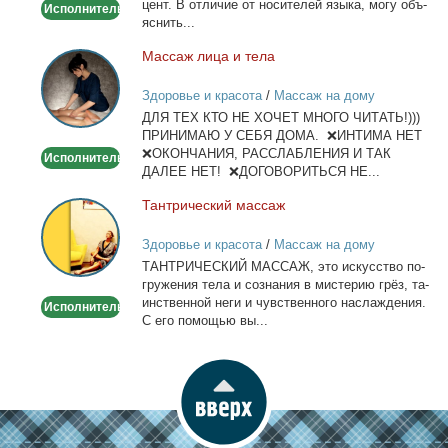
цент. В от­ли­чие от но­си­те­лей язы­ка, мо­гу объ­
Исполнитель
или
яс­нить...
WhatsApp
Мас­саж ли­ца и те­ла
Массаж
лица
Здоровье и красота
/
Массаж на дому
и
ДЛЯ ТЕХ КТО НЕ ХОЧЕТ МНОГО ЧИТАТЬ!)))
тела
ПРИНИМАЮ У СЕБЯ ДОМА. ❌ИНТИМА НЕТ
❌ОКОНЧАНИЯ, РАССЛАБЛЕНИЯ И ТАК
Исполнитель
ДАЛЕЕ НЕТ! ❌ДОГОВОРИТЬСЯ НЕ...
Тан­три­че­ский мас­саж
Тантрический
массаж
Здоровье и красота
/
Массаж на дому
ТАНТРИЧЕСКИЙ МАССАЖ, это ис­кус­ство по­
гру­же­ния те­ла и со­зна­ния в ми­сте­рию грёз, та­
ин­ствен­ной неги и чув­ствен­но­го на­сла­жде­ния.
Исполнитель
С его по­мо­щью вы...