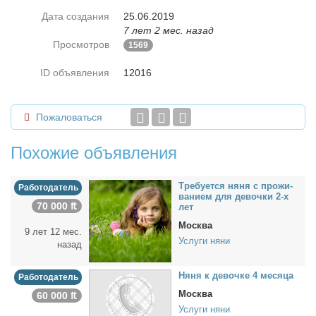
Дата создания
25.06.2019
7 лет 2 мес. назад
Просмотров
1569
ID объявления
12016
Пожаловаться
Похожие объявления
Тре­бу­ет­ся ня­ня с про­жи­
Работодатель
ва­ни­ем для де­воч­ки 2-х
70 000 ₶
лет
Москва
9 лет 12 мес.
Услуги няни
назад
Ня­ня к де­воч­ке 4 ме­ся­ца
Работодатель
Москва
60 000 ₶
Услуги няни