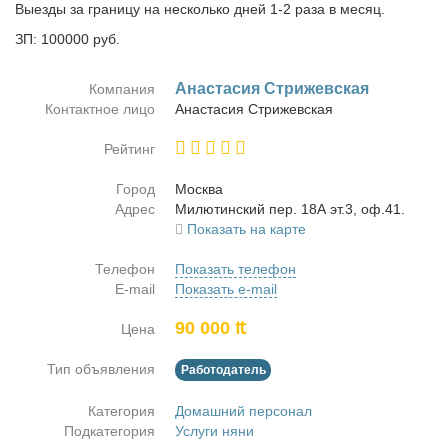
Выезды за границу на несколько дней 1-2 раза в месяц.
ЗП: 100000 руб.
Ана­ста­сия Стри­жев­ская
Компания
Контактное лицо
Ана­ста­сия Стри­жев­ская
Рейтинг
Город
Москва
Адрес
Ми­лю­тин­ский пер. 18А эт.3, оф.41.
Показать на карте
Телефон
Показать телефон
E-mail
Показать e-mail
90 000 ₶
Цена
Тип объявления
Работодатель
Категория
Домашний персонал
Подкатегория
Услуги няни