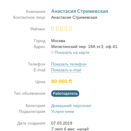
Ана­ста­сия Стри­жев­ская
Компания
Контактное лицо
Ана­ста­сия Стри­жев­ская
Рейтинг
Город
Москва
Адрес
Ми­лю­тин­ский пер. 18А эт.3, оф.41.
Показать на карте
Телефон
Показать телефон
E-mail
Показать e-mail
80 000 ₶
Цена
Тип объявления
Работодатель
Категория
Домашний персонал
Подкатегория
Услуги няни
Дата создания
07.03.2019
7 лет 6 мес. назад