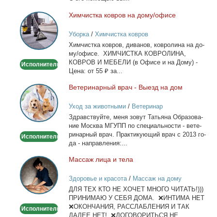
Хим­чист­ка ков­ров на до­му/офи­се
Химчистка
ковров
Уборка
/
Химчистка ковров
на
Хим­чист­ка ков­ров, ди­ва­нов, ков­ро­ли­на на до­
дому/
му/офи­се. ХИМЧИСТКА КОВРОЛИНА,
офисе
КОВРОВ И МЕБЕЛИ (в Офи­се и на До­му) -
Исполнитель
Це­на: от 55 ₽ за...
Ве­те­ри­нар­ный врач - Вы­езд на дом
Ветеринарный
врач
Уход за животными
/
Ветеринар
-
Здрав­ствуй­те, ме­ня зо­вут Та­тья­на Об­ра­зо­ва­
Выезд
ние Москва МГУПП по спе­ци­аль­но­сти - ве­те­
на
ри­нар­ный врач. Прак­ти­ку­ю­щий врач с 2013 го­
Исполнитель
дом
да - на­прав­ле­ния:...
Мас­саж ли­ца и те­ла
Массаж
лица
Здоровье и красота
/
Массаж на дому
и
ДЛЯ ТЕХ КТО НЕ ХОЧЕТ МНОГО ЧИТАТЬ!)))
тела
ПРИНИМАЮ У СЕБЯ ДОМА. ❌ИНТИМА НЕТ
❌ОКОНЧАНИЯ, РАССЛАБЛЕНИЯ И ТАК
Исполнитель
ДАЛЕЕ НЕТ! ❌ДОГОВОРИТЬСЯ НЕ...