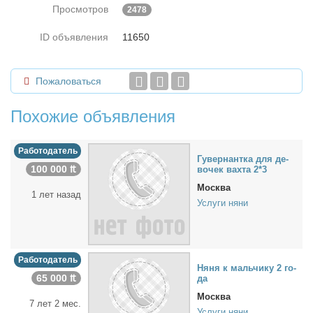
Просмотров
2478
ID объявления
11650
Пожаловаться
Похожие объявления
Работодатель
Гу­вер­нант­ка для де­
100 000 ₶
во­чек вах­та 2*3
Москва
1 лет назад
Услуги няни
Работодатель
Ня­ня к маль­чи­ку 2 го­
65 000 ₶
да
Москва
7 лет 2 мес.
Услуги няни