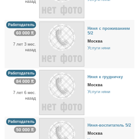
назад
Работодатель
Ня­ня с про­жи­ва­ни­ем
60 000 ₶
5/2
Москва
7 лет 3 мес.
Услуги няни
назад
Работодатель
Ня­ня к груд­нич­ку
84 000 ₶
Москва
Услуги няни
7 лет 6 мес.
назад
Работодатель
Ня­ня-вос­пи­та­тель 5/2
50 000 ₶
Москва