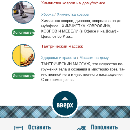
Хим­чист­ка ков­ров на до­му/офи­се
Химчистка
ковров
Уборка
/
Химчистка ковров
на
Хим­чист­ка ков­ров, ди­ва­нов, ков­ро­ли­на на до­
дому/
му/офи­се. ХИМЧИСТКА КОВРОЛИНА,
офисе
КОВРОВ И МЕБЕЛИ (в Офи­се и на До­му) -
Исполнитель
Це­на: от 55 ₽ за...
Тан­три­че­ский мас­саж
Тантрический
массаж
Здоровье и красота
/
Массаж на дому
ТАНТРИЧЕСКИЙ МАССАЖ, это ис­кус­ство по­
гру­же­ния те­ла и со­зна­ния в ми­сте­рию грёз, та­
ин­ствен­ной неги и чув­ствен­но­го на­сла­жде­ния.
Исполнитель
С его по­мо­щью вы...