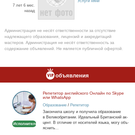
Услуги няни
7 лет 6 мес.
назад
Администрация не несёт ответственности за отсутствие
надлежащего образования, лицензий и аккредитаций
мастеров. Администрация не несёт ответственность за
содержание объявлений. Не является публичной офертой.
объявления
Ре­пе­ти­тор ан­глий­ско­го Он­лайн по Skype
Репетитор
или WhatsApp
английского
Образование
/
Репетитор
Онлайн
За­кон­чи­ла шко­лу и по­лу­чи­ла об­ра­зо­ва­ние
по
в Ве­ли­ко­бри­та­нии. Иде­аль­ный Бри­тан­ский ак­
Skype
цент. В от­ли­чие от но­си­те­лей язы­ка, мо­гу объ­
Исполнитель
или
яс­нить...
WhatsApp