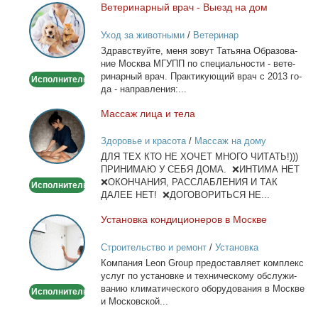
Ве­те­ри­нар­ный врач - Вы­езд на дом
Ветеринарный
врач
Уход за животными
/
Ветеринар
-
Здрав­ствуй­те, ме­ня зо­вут Та­тья­на Об­ра­зо­ва­
Выезд
ние Москва МГУПП по спе­ци­аль­но­сти - ве­те­
на
ри­нар­ный врач. Прак­ти­ку­ю­щий врач с 2013 го­
Исполнитель
дом
да - на­прав­ле­ния:...
Мас­саж ли­ца и те­ла
Массаж
лица
Здоровье и красота
/
Массаж на дому
и
ДЛЯ ТЕХ КТО НЕ ХОЧЕТ МНОГО ЧИТАТЬ!)))
тела
ПРИНИМАЮ У СЕБЯ ДОМА. ❌ИНТИМА НЕТ
❌ОКОНЧАНИЯ, РАССЛАБЛЕНИЯ И ТАК
Исполнитель
ДАЛЕЕ НЕТ! ❌ДОГОВОРИТЬСЯ НЕ...
Уста­нов­ка кон­ди­ци­о­не­ров в Москве
Установка
кондиционеров
Строительство и ремонт
/
Установка
в
кондиционеров
Ком­па­ния Leon Group предо­став­ля­ет ком­плекс
Москве
услуг по уста­нов­ке и тех­ни­че­ско­му об­слу­жи­
ва­нию кли­ма­ти­че­ско­го обо­ру­до­ва­ния в Москве
Исполнитель
и Мос­ков­ской...