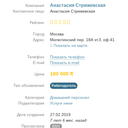
Ана­ста­сия Стри­жев­ская
Компания
Контактное лицо
Ана­ста­сия Стри­жев­ская
Рейтинг
Город
Москва
Адрес
Ми­лю­тин­ский пер. 18А эт.3, оф.41.
Показать на карте
Телефон
Показать телефон
E-mail
Показать e-mail
100 000 ₶
Цена
Тип объявления
Работодатель
Категория
Домашний персонал
Подкатегория
Услуги няни
Дата создания
27.02.2019
7 лет 6 мес. назад
Просмотров
2221