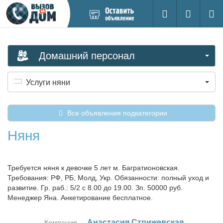
Добавить
Вход на са
Поиск
новое
объявление
Домашний персонал
Услуги няни
Все объявления подкатегории
Няня
Требуется няня к девочке 5 лет м. Багратионовская.
Требования: РФ, РБ, Молд, Укр. Обязанности: полный уход и
развитие. Гр. раб.: 5/2 с 8.00 до 19.00. Зп. 50000 руб.
Менеджер Яна. Анкетирование бесплатное.
Ана­ста­сия Стри­жев­ская
Компания