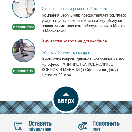
кондиционеров
Строительство и ремонт
/
Установка
в
кондиционеров
Ком­па­ния Leon Group предо­став­ля­ет ком­плекс
Москве
услуг по уста­нов­ке и тех­ни­че­ско­му об­слу­жи­
ва­нию кли­ма­ти­че­ско­го обо­ру­до­ва­ния в Москве
Исполнитель
и Мос­ков­ской...
Хим­чист­ка ков­ров на до­му/офи­се
Химчистка
ковров
Уборка
/
Химчистка ковров
на
Хим­чист­ка ков­ров, ди­ва­нов, ков­ро­ли­на на до­
дому/
му/офи­се. ХИМЧИСТКА КОВРОЛИНА,
офисе
КОВРОВ И МЕБЕЛИ (в Офи­се и на До­му) -
Исполнитель
Це­на: от 55 ₽ за...