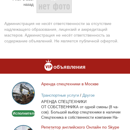
назад
Администрация не несёт ответственности за отсутствие
надлежащего образования, лицензий и аккредитаций
мастеров. Администрация не несёт ответственность за
содержание объявлений. Не является публичной офертой.
объявления
Арен­да спец­тех­ни­ки в Москве
Аренда
спецтехники
Транспортные услуги
/
Другое
в
АРЕНДА СПЕЦТЕХНИКИ
Москве
ОТ СОБСТВЕННИКА от од­ной сме­ны (8 ча­
сов). Боль­шой вы­бор спец­тех­ни­ки в на­ли­чии
Исполнитель
Спец­тех­ни­ка в соб­ствен­но­сти ком­па­нии На­
лич­ный...
Ре­пе­ти­тор ан­глий­ско­го Он­лайн по Skype
Репетитор