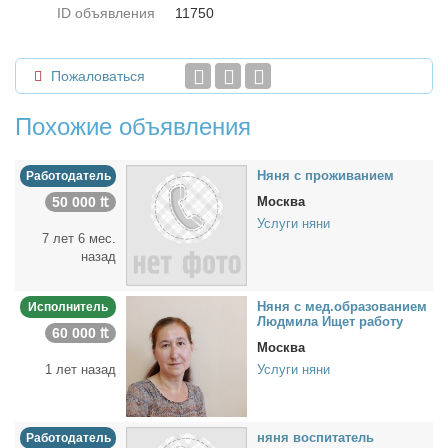
ID объявления
11750
Пожаловаться
Похожие объявления
Ня­ня с про­жи­ва­ни­ем
Работодатель
50 000 ₶
Москва
Услуги няни
7 лет 6 мес.
назад
Ня­ня с мед.об­ра­зо­ва­ни­ем
Исполнитель
Люд­ми­ла Ищет ра­бо­ту
60 000 ₶
Москва
1 лет назад
Услуги няни
ня­ня вос­пи­та­тель
Работодатель