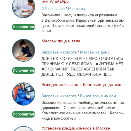
или WhatsApp
английского
Образование
/
Репетитор
Онлайн
За­кон­чи­ла шко­лу и по­лу­чи­ла об­ра­зо­ва­ние
по
в Ве­ли­ко­бри­та­нии. Иде­аль­ный Бри­тан­ский ак­
Skype
цент. В от­ли­чие от но­си­те­лей язы­ка, мо­гу объ­
Исполнитель
или
яс­нить...
WhatsApp
Мас­саж ли­ца и те­ла
Массаж
лица
Здоровье и красота
/
Массаж на дому
и
ДЛЯ ТЕХ КТО НЕ ХОЧЕТ МНОГО ЧИТАТЬ!)))
тела
ПРИНИМАЮ У СЕБЯ ДОМА. ❌ИНТИМА НЕТ
❌ОКОНЧАНИЯ, РАССЛАБЛЕНИЯ И ТАК
Исполнитель
ДАЛЕЕ НЕТ! ❌ДОГОВОРИТЬСЯ НЕ...
Вы­ве­де­ние из за­поя. Ка­пель­ни­ца, де­токс.
Выведение
из
Здоровье и красота
/
Вызов врача на дом
запоя.
Вы­ве­де­ние из за­поя лю­бой дли­тель­но­сти. Ко­
Капельница,
ди­ро­ва­ние. Сня­тие нар­ко­ти­че­ской лом­ки.
детокс.
Ком­плекс­ное ле­че­ние за­ви­си­мо­стей. Ка­пель­
Исполнитель
ни­ца в ком­форт­ных...
Уста­нов­ка кон­ди­ци­о­не­ров в Москве
Установка