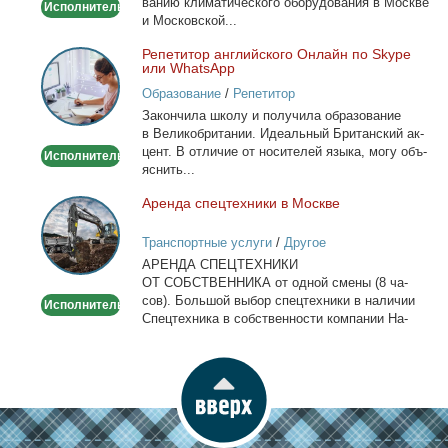
ва­нию кли­ма­ти­че­ско­го обо­ру­до­ва­ния в Москве
Исполнитель
и Мос­ков­ской...
Ре­пе­ти­тор ан­глий­ско­го Он­лайн по Skype
Репетитор
или WhatsApp
английского
Образование
/
Репетитор
Онлайн
За­кон­чи­ла шко­лу и по­лу­чи­ла об­ра­зо­ва­ние
по
в Ве­ли­ко­бри­та­нии. Иде­аль­ный Бри­тан­ский ак­
Skype
цент. В от­ли­чие от но­си­те­лей язы­ка, мо­гу объ­
Исполнитель
или
яс­нить...
WhatsApp
Арен­да спец­тех­ни­ки в Москве
Аренда
спецтехники
Транспортные услуги
/
Другое
в
АРЕНДА СПЕЦТЕХНИКИ
Москве
ОТ СОБСТВЕННИКА от од­ной сме­ны (8 ча­
сов). Боль­шой вы­бор спец­тех­ни­ки в на­ли­чии
Исполнитель
Спец­тех­ни­ка в соб­ствен­но­сти ком­па­нии На­
лич­ный...