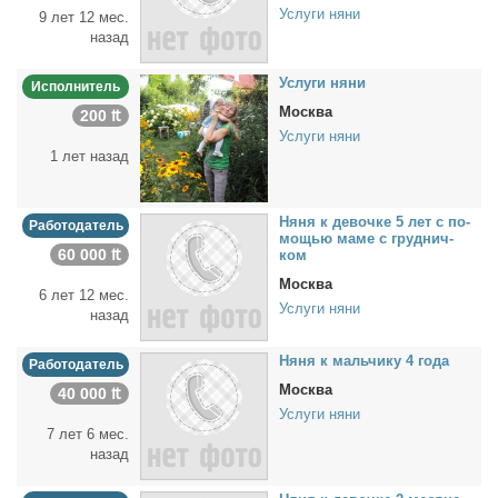
Услуги няни
9 лет 12 мес.
назад
Услу­ги ня­ни
Исполнитель
Москва
200 ₶
Услуги няни
1 лет назад
Ня­ня к де­воч­ке 5 лет с по­
Работодатель
мо­щью ма­ме с груд­нич­
60 000 ₶
ком
Москва
6 лет 12 мес.
Услуги няни
назад
Ня­ня к маль­чи­ку 4 го­да
Работодатель
Москва
40 000 ₶
Услуги няни
7 лет 6 мес.
назад