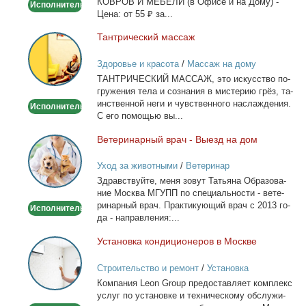
КОВРОВ И МЕБЕЛИ (в Офи­се и на До­му) -
Исполнитель
Це­на: от 55 ₽ за...
Тан­три­че­ский мас­саж
Тантрический
массаж
Здоровье и красота
/
Массаж на дому
ТАНТРИЧЕСКИЙ МАССАЖ, это ис­кус­ство по­
гру­же­ния те­ла и со­зна­ния в ми­сте­рию грёз, та­
ин­ствен­ной неги и чув­ствен­но­го на­сла­жде­ния.
Исполнитель
С его по­мо­щью вы...
Ве­те­ри­нар­ный врач - Вы­езд на дом
Ветеринарный
врач
Уход за животными
/
Ветеринар
-
Здрав­ствуй­те, ме­ня зо­вут Та­тья­на Об­ра­зо­ва­
Выезд
ние Москва МГУПП по спе­ци­аль­но­сти - ве­те­
на
ри­нар­ный врач. Прак­ти­ку­ю­щий врач с 2013 го­
Исполнитель
дом
да - на­прав­ле­ния:...
Уста­нов­ка кон­ди­ци­о­не­ров в Москве
Установка
кондиционеров
Строительство и ремонт
/
Установка
в
кондиционеров
Ком­па­ния Leon Group предо­став­ля­ет ком­плекс
Москве
услуг по уста­нов­ке и тех­ни­че­ско­му об­слу­жи­