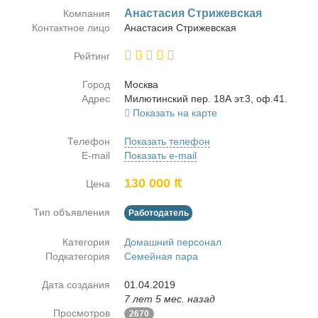
Ана­ста­сия Стри­жев­ская
Компания
Контактное лицо
Ана­ста­сия Стри­жев­ская
Рейтинг
Город
Москва
Адрес
Ми­лю­тин­ский пер. 18А эт.3, оф.41.
Показать на карте
Телефон
Показать телефон
E-mail
Показать e-mail
130 000 ₶
Цена
Тип объявления
Работодатель
Категория
Домашний персонал
Подкатегория
Семейная пара
Дата создания
01.04.2019
7 лет 5 мес. назад
Просмотров
2670