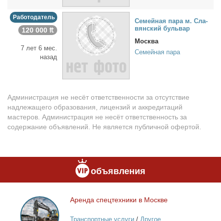
Работодатель
Се­мей­ная па­ра м. Сла­
вян­ский буль­вар
120 000 ₶
Москва
7 лет 6 мес.
Семейная пара
назад
Администрация не несёт ответственности за отсутствие
надлежащего образования, лицензий и аккредитаций
мастеров. Администрация не несёт ответственность за
содержание объявлений. Не является публичной офертой.
объявления
Арен­да спец­тех­ни­ки в Москве
Аренда
спецтехники
Транспортные услуги
/
Другое