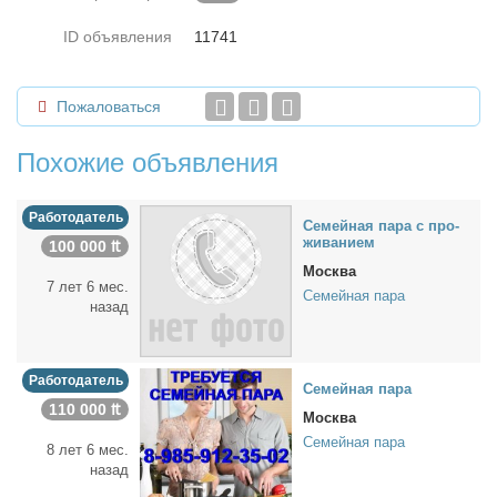
ID объявления
11741
Пожаловаться
Похожие объявления
Работодатель
Се­мей­ная па­ра с про­
жи­ва­ни­ем
100 000 ₶
Москва
7 лет 6 мес.
Семейная пара
назад
Работодатель
Се­мей­ная па­ра
110 000 ₶
Москва
Семейная пара
8 лет 6 мес.
назад