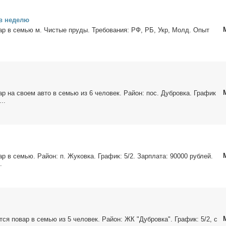
 в неде­лю
­вар в се­мью м. Чи­стые пру­ды. Тре­бо­ва­ния: РФ, РБ, Укр, Молд. Опыт
вар на сво­ем ав­то в се­мью из 6 че­ло­век. Рай­он: пос. Дуб­ров­ка. Гра­фик
...
вар в се­мью. Рай­он: п. Жу­ков­ка. Гра­фик: 5/2. Зар­пла­та: 90000 руб­лей.
.
т­ся по­вар в се­мью из 5 че­ло­век. Рай­он: ЖК "Дуб­ров­ка". Гра­фик: 5/2, с