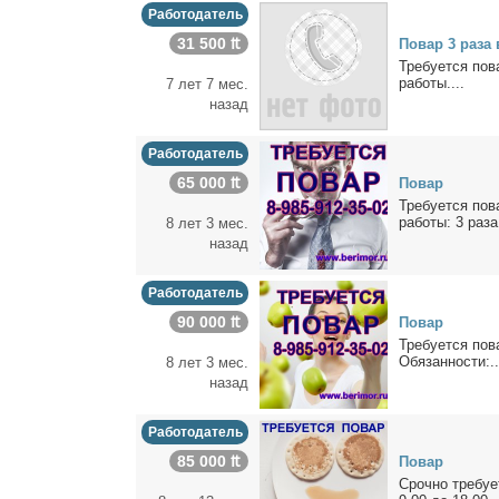
Работодатель
31 500 ₶
По­вар 3 ра­за
Тре­бу­ет­ся по
ра­бо­ты....
7 лет 7 мес.
назад
Работодатель
65 000 ₶
По­вар
Тре­бу­ет­ся по­
ра­бо­ты: 3 ра­за
8 лет 3 мес.
назад
Работодатель
90 000 ₶
По­вар
Тре­бу­ет­ся по­
Обя­зан­но­сти:..
8 лет 3 мес.
назад
Работодатель
85 000 ₶
По­вар
Сроч­но тре­бу­е