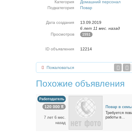
Категория
Домашний персонал
Подкатегория
Повар
Дата создания
13.09.2019
6 лет 11 мес. назад
Просмотров
1551
ID объявления
12214
Пожаловаться
Похожие объявления
Работодатель
120 000 ₶
По­вар в се­м
Тре­бу­ет­ся по­
ра­бо­ты в...
7 лет 6 мес.
назад