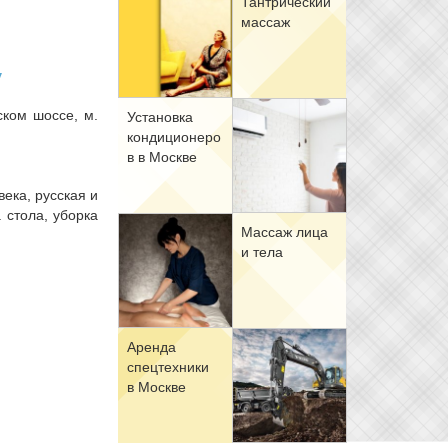
Тан­три­че­ский
мас­саж
у
ском шоссе, м.
Уста­нов­ка
кон­ди­ци­о­не­ро
в в Москве
ека, русская и
 стола, уборка
Мас­саж ли­ца
и те­ла
Арен­да
спец­тех­ни­ки
в Москве