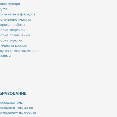
­воз му­со­ра
у­гое
й­ка окон и фа­са­дов
е­ле­не­ние участ­ка
­до­вые ра­бо­ты
ор­ка квар­ти­ры
ор­ка по­ме­ще­ний
ор­ка участ­ка
м­чист­ка ков­ров
од за ком­нат­ны­ми рас­
­ни­я­ми
БРАЗОВАНИЕ
е­по­да­ва­тель
е­по­да­ва­тель ин.яз
е­по­да­ва­тель му­зы­ки