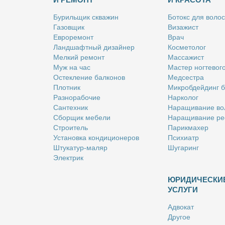
Бу­риль­щик сква­жин
Бо­токс для во­лос
Га­зов­щик
Ви­за­жист
Ев­ро­ре­монт
Врач
Ланд­шафт­ный ди­зай­нер
Кос­ме­то­лог
Мел­кий ре­монт
Мас­са­жист
Муж на час
Ма­стер ног­те­во­г
Остек­ле­ние бал­ко­нов
Мед­сест­ра
Плот­ник
Мик­роб­дей­динг 
Раз­но­ра­бо­чие
Нар­ко­лог
Сан­тех­ник
На­ра­щи­ва­ние во
Сбор­щик ме­бе­ли
На­ра­щи­ва­ние ре
Стро­и­тель
Па­рик­махер
Уста­нов­ка кон­ди­ци­о­не­ров
Пси­хи­атр
Шту­ка­тур-ма­ляр
Шу­га­ринг
Элек­трик
ЮРИДИЧЕСКИ
УСЛУГИ
Адво­кат
Дру­гое