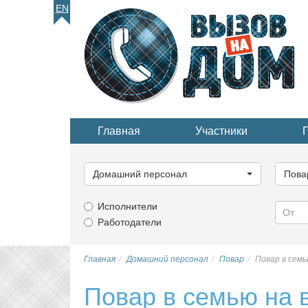
EN
Главная
Участники
Выберите
Выбер
категорию...
катего
Домашний персонал
Пова
Исполнители
Работодатели
Главная
Домашний персонал
Повар
Повар в семь
Повар в семью на 