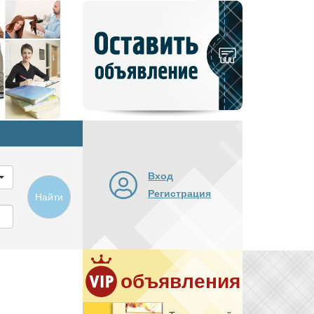
Добавить
новое
объявление
Вход
Регистрация
Найти
объявления