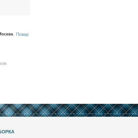
Москва
Повар
ров.
БОРКА