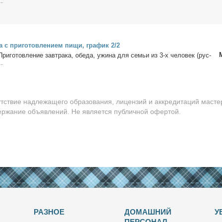
..
а с при­го­тов­ле­ни­ем пи­щи, гра­фик 2/2
При­го­тов­ле­ние зав­тра­ка, обе­да, ужи­на для се­мьи из 3-х че­ло­век (рус­
..
утствие надлежащего образования, лицензий и аккредитаций масте
держание объявлений. Не является публичной офертой.
РАЗНОЕ
ДОМАШНИЙ
У
ПЕРСОНАЛ