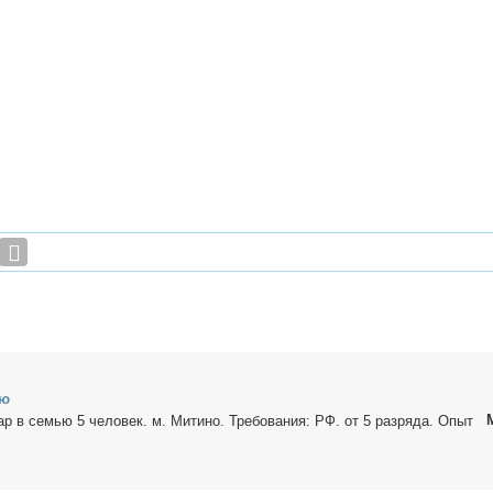
ью
вар в се­мью 5 че­ло­век. м. Ми­ти­но. Тре­бо­ва­ния: РФ. от 5 раз­ря­да. Опыт