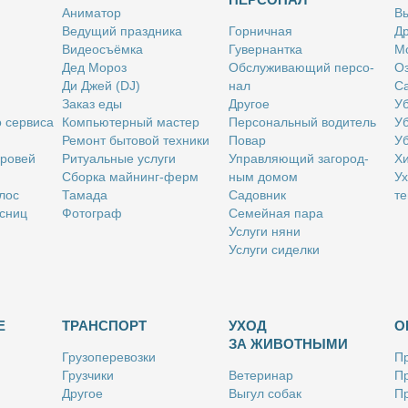
Ани­ма­тор
Вы
Ве­ду­щий празд­ни­ка
Гор­нич­ная
Др
Ви­део­съём­ка
Гу­вер­нант­ка
Мо
Дед Мо­роз
Об­слу­жи­ва­ю­щий пер­со­
Оз
Ди Джей (DJ)
нал
Са
За­каз еды
Дру­гое
Уб
о сер­ви­са
Ком­пью­тер­ный ма­стер
Пер­со­наль­ный во­ди­тель
Уб
Ре­монт бы­то­вой тех­ни­ки
По­вар
Уб
бро­вей
Ри­ту­аль­ные услу­ги
Управ­ля­ю­щий за­го­род­
Хи
Сбор­ка май­нинг-ферм
ным до­мом
Ух
­лос
Та­ма­да
Са­дов­ник
те
с­ниц
Фо­то­граф
Се­мей­ная па­ра
Услу­ги ня­ни
Услу­ги си­дел­ки
Е
ТРАНСПОРТ
УХОД
О
ЗА ЖИВОТНЫМИ
Гру­зо­пе­ре­воз­ки
Пр
Груз­чи­ки
Ве­те­ри­нар
Пр
Дру­гое
Вы­гул со­бак
Пр