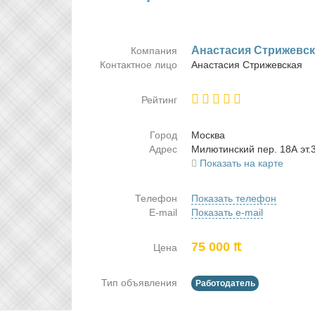
Ана­ста­сия Стри­жев­с
Компания
Контактное лицо
Ана­ста­сия Стри­жев­ская
Рейтинг
Город
Москва
Адрес
Ми­лю­тин­ский пер. 18А эт.
Показать на карте
Телефон
Показать телефон
E-mail
Показать e-mail
75 000 ₶
Цена
Тип объявления
Работодатель