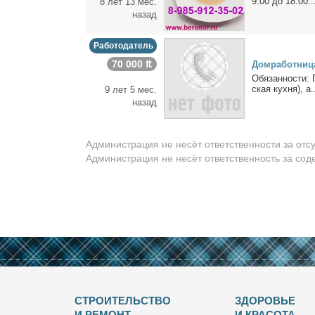
9.00 до 18.00..
8 лет 13 мес.
назад
Работодатель
70 000 ₶
Дом­ра­бот­ни­ц
Обя­зан­но­сти: 
ская кух­ня), а.
9 лет 5 мес.
назад
Администрация не несёт ответственности за отс
Администрация не несёт ответственность за со
СТРОИТЕЛЬСТВО
ЗДОРОВЬЕ
И РЕМОНТ
И КРАСОТА