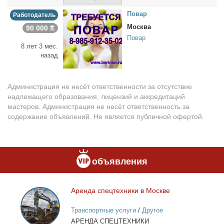
По­вар
Работодатель
Москва
90 000 ₶
Повар
8 лет 3 мес.
назад
Администрация не несёт ответственности за отсутствие
надлежащего образования, лицензий и аккредитаций
мастеров. Администрация не несёт ответственность за
содержание объявлений. Не является публичной офертой.
объявления
Арен­да спец­тех­ни­ки в Москве
Аренда
спецтехники
Транспортные услуги
/
Другое
в
АРЕНДА СПЕЦТЕХНИКИ
Москве