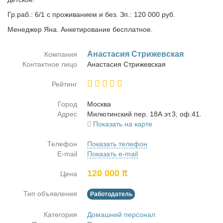
Гр.раб.: 6/1 с проживанием и без. Зп.: 120 000 руб.
Менеджер Яна. Анкетирование бесплатное.
Ана­ста­сия Стри­жев­ская
Компания
Контактное лицо
Ана­ста­сия Стри­жев­ская
Рейтинг
Город
Москва
Адрес
Ми­лю­тин­ский пер. 18А эт.3, оф.41.
Показать на карте
Телефон
Показать телефон
E-mail
Показать e-mail
120 000 ₶
Цена
Тип объявления
Работодатель
Категория
Домашний персонал