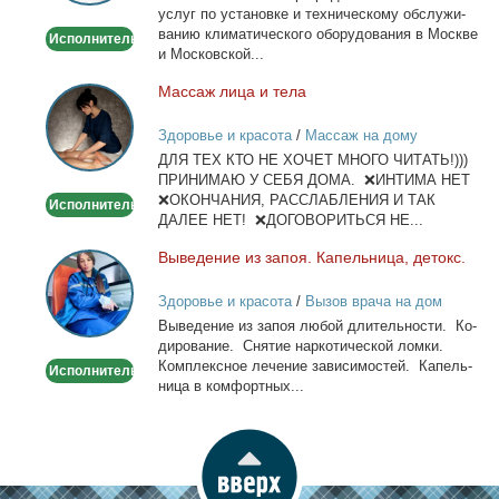
услуг по уста­нов­ке и тех­ни­че­ско­му об­слу­жи­
ва­нию кли­ма­ти­че­ско­го обо­ру­до­ва­ния в Москве
Исполнитель
и Мос­ков­ской...
Мас­саж ли­ца и те­ла
Массаж
лица
Здоровье и красота
/
Массаж на дому
и
ДЛЯ ТЕХ КТО НЕ ХОЧЕТ МНОГО ЧИТАТЬ!)))
тела
ПРИНИМАЮ У СЕБЯ ДОМА. ❌ИНТИМА НЕТ
❌ОКОНЧАНИЯ, РАССЛАБЛЕНИЯ И ТАК
Исполнитель
ДАЛЕЕ НЕТ! ❌ДОГОВОРИТЬСЯ НЕ...
Вы­ве­де­ние из за­поя. Ка­пель­ни­ца, де­токс.
Выведение
из
Здоровье и красота
/
Вызов врача на дом
запоя.
Вы­ве­де­ние из за­поя лю­бой дли­тель­но­сти. Ко­
Капельница,
ди­ро­ва­ние. Сня­тие нар­ко­ти­че­ской лом­ки.
детокс.
Ком­плекс­ное ле­че­ние за­ви­си­мо­стей. Ка­пель­
Исполнитель
ни­ца в ком­форт­ных...