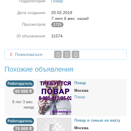
Подкатегория
Повар
Дата создания
20.02.2019
7 лет 6 мес. назад
Просмотров
1715
ID объявления
11574
Пожаловаться
Похожие объявления
По­вар
Работодатель
Москва
65 000 ₶
Повар
8 лет 3 мес.
назад
По­вар в се­мью на вах­ту
Работодатель
Москва
75 000 ₶