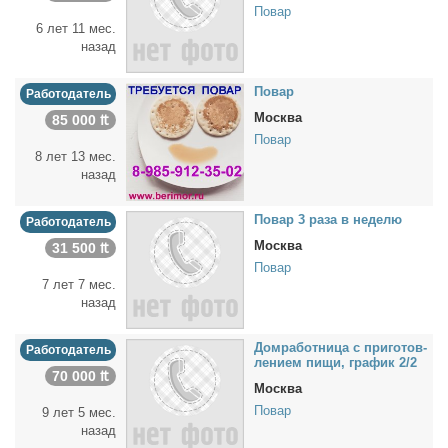
Повар
6 лет 11 мес.
назад
По­вар
Работодатель
Москва
85 000 ₶
Повар
8 лет 13 мес.
назад
По­вар 3 ра­за в неде­лю
Работодатель
Москва
31 500 ₶
Повар
7 лет 7 мес.
назад
Дом­ра­бот­ни­ца с при­го­тов­
Работодатель
ле­ни­ем пи­щи, гра­фик 2/2
70 000 ₶
Москва
Повар
9 лет 5 мес.
назад