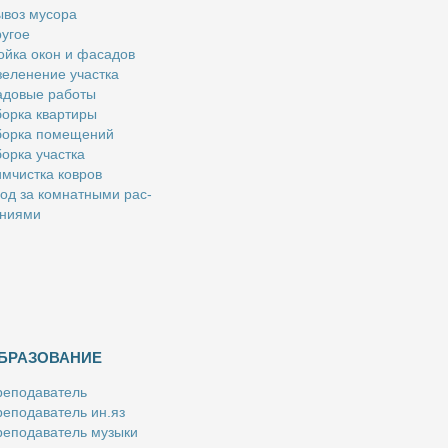
­воз му­со­ра
у­гое
й­ка окон и фа­са­дов
е­ле­не­ние участ­ка
­до­вые ра­бо­ты
ор­ка квар­ти­ры
ор­ка по­ме­ще­ний
ор­ка участ­ка
м­чист­ка ков­ров
од за ком­нат­ны­ми рас­
­ни­я­ми
БРАЗОВАНИЕ
е­по­да­ва­тель
е­по­да­ва­тель ин.яз
е­по­да­ва­тель му­зы­ки