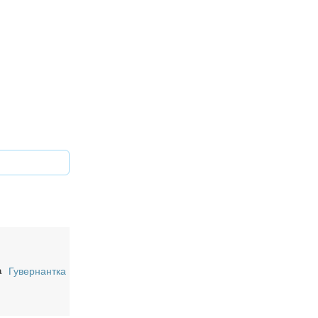
а
Гувернантка