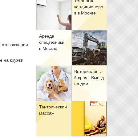
Уста­нов­ка
кон­ди­ци­о­не­ро
в в Москве
Арен­да
спец­тех­ни­ки
стаж вождения
в Москве
е на кружки.
Ве­те­ри­нар­ны
й врач - Вы­езд
на дом
Тан­три­че­ский
мас­саж