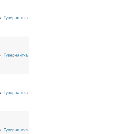
а
Гувернантка
а
Гувернантка
а
Гувернантка
а
Гувернантка