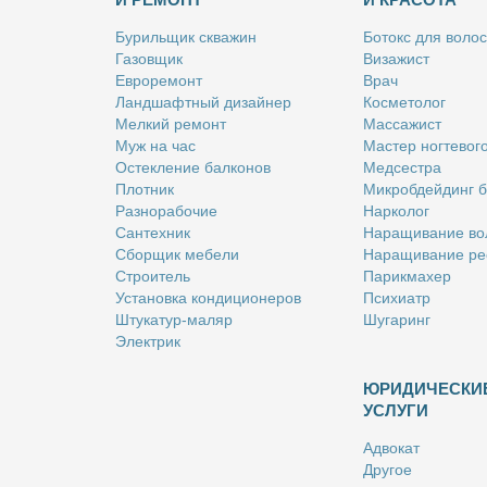
Бу­риль­щик сква­жин
Бо­токс для во­лос
Га­зов­щик
Ви­за­жист
Ев­ро­ре­монт
Врач
Ланд­шафт­ный ди­зай­нер
Кос­ме­то­лог
Мел­кий ре­монт
Мас­са­жист
Муж на час
Ма­стер ног­те­во­г
Остек­ле­ние бал­ко­нов
Мед­сест­ра
Плот­ник
Мик­роб­дей­динг 
Раз­но­ра­бо­чие
Нар­ко­лог
Сан­тех­ник
На­ра­щи­ва­ние во
Сбор­щик ме­бе­ли
На­ра­щи­ва­ние ре
Стро­и­тель
Па­рик­махер
Уста­нов­ка кон­ди­ци­о­не­ров
Пси­хи­атр
Шту­ка­тур-ма­ляр
Шу­га­ринг
Элек­трик
ЮРИДИЧЕСКИ
УСЛУГИ
Адво­кат
Дру­гое