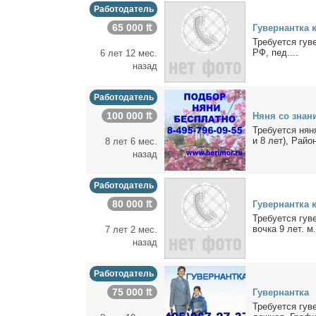
Работодатель
65 000 ₶
Гу­вер­нант­ка 
Тре­бу­ет­ся гу­в
РФ, пед....
6 лет 12 мес.
назад
Работодатель
100 000 ₶
Ня­ня со зна­ни
Тре­бу­ет­ся ня­
и 8 лет), Рай­он
8 лет 6 мес.
назад
Работодатель
80 000 ₶
Гу­вер­нант­ка
Тре­бу­ет­ся гу
воч­ка 9 лет. м.
7 лет 2 мес.
назад
Работодатель
75 000 ₶
Гу­вер­нант­ка
Тре­бу­ет­ся гу­