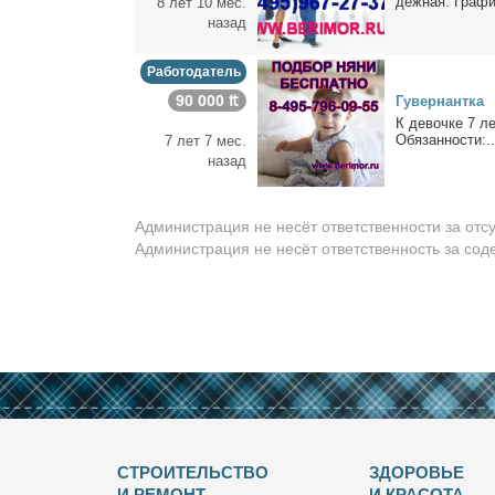
деж­ная. Гра­фик
8 лет 10 мес.
назад
Работодатель
90 000 ₶
Гу­вер­нант­ка
К де­воч­ке 7 ле
Обя­зан­но­сти:..
7 лет 7 мес.
назад
Администрация не несёт ответственности за отс
Администрация не несёт ответственность за со
СТРОИТЕЛЬСТВО
ЗДОРОВЬЕ
И РЕМОНТ
И КРАСОТА