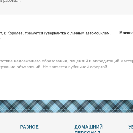
 ра­бо­ты:...
Москв
т, г. Ко­ролев, тре­бу­ет­ся гу­вер­нант­ка с лич­ным ав­то­мо­би­лем.
.
утствие надлежащего образования, лицензий и аккредитаций масте
держание объявлений. Не является публичной офертой.
РАЗНОЕ
ДОМАШНИЙ
У
ПЕРСОНАЛ