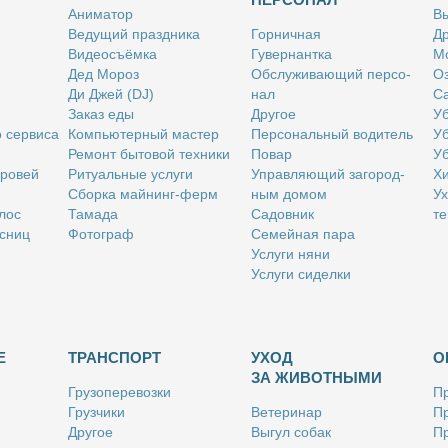
Ани­ма­тор
Вы
Ве­ду­щий празд­ни­ка
Гор­нич­ная
Др
Ви­део­съём­ка
Гу­вер­нант­ка
Мо
Дед Мо­роз
Об­слу­жи­ва­ю­щий пер­со­
Оз
Ди Джей (DJ)
нал
Са
За­каз еды
Дру­гое
Уб
о сер­ви­са
Ком­пью­тер­ный ма­стер
Пер­со­наль­ный во­ди­тель
Уб
Ре­монт бы­то­вой тех­ни­ки
По­вар
Уб
бро­вей
Ри­ту­аль­ные услу­ги
Управ­ля­ю­щий за­го­род­
Хи
Сбор­ка май­нинг-ферм
ным до­мом
Ух
­лос
Та­ма­да
Са­дов­ник
те
с­ниц
Фо­то­граф
Се­мей­ная па­ра
Услу­ги ня­ни
Услу­ги си­дел­ки
Е
ТРАНСПОРТ
УХОД
О
ЗА ЖИВОТНЫМИ
Гру­зо­пе­ре­воз­ки
Пр
Груз­чи­ки
Ве­те­ри­нар
Пр
Дру­гое
Вы­гул со­бак
Пр