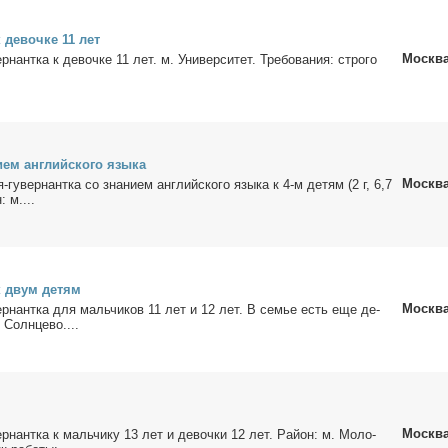
к де­воч­ке 11 лет
Москв
ер­нант­ка к де­воч­ке 11 лет. м. Уни­вер­си­тет. Тре­бо­ва­ния: стро­го
­ем ан­глий­ско­го язы­ка
Москв
ня-гу­вер­нант­ка со зна­ни­ем ан­глий­ско­го язы­ка к 4-м де­тям (2 г, 6,7
: м....
 к двум де­тям
Москв
­вер­нант­ка для маль­чи­ков 11 лет и 12 лет. В се­мье есть еще де­
 Солн­це­во....
Москв
вер­нант­ка к маль­чи­ку 13 лет и де­воч­ки 12 лет. Рай­он: м. Мо­ло­