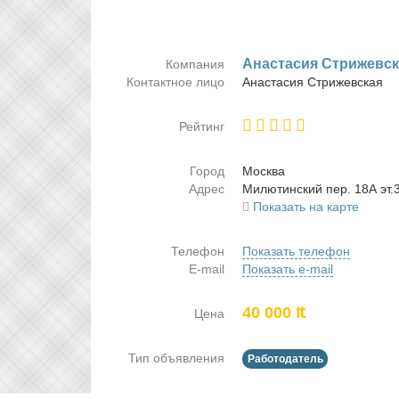
Ана­ста­сия Стри­жев­с
Компания
Контактное лицо
Ана­ста­сия Стри­жев­ская
Рейтинг
Город
Москва
Адрес
Ми­лю­тин­ский пер. 18А эт.
Показать на карте
Телефон
Показать телефон
E-mail
Показать e-mail
40 000 ₶
Цена
Тип объявления
Работодатель