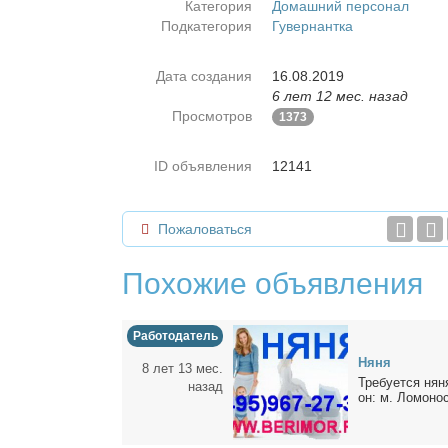
Категория
Домашний персонал
Подкатегория
Гувернантка
Дата создания
16.08.2019
6 лет 12 мес. назад
Просмотров
1373
ID объявления
12141
Пожаловаться
Похожие объявления
Работодатель
Ня­ня
8 лет 13 мес.
Тре­бу­ет­ся ня­
назад
он: м. Ло­мо­но­