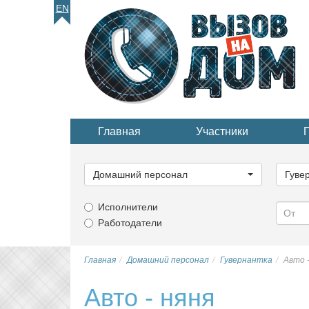
EN
Главная
Участники
Выберите
Выбер
категорию...
катего
Домашний персонал
Гуве
Исполнители
Работодатели
Главная
Домашний персонал
Гувернантка
Авто -
Авто - няня