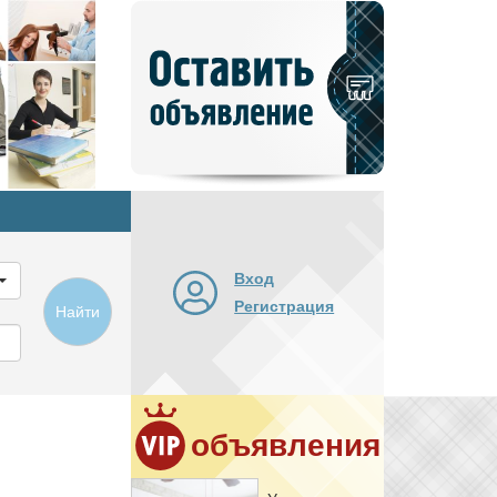
Добавить
новое
объявление
Вход
Регистрация
Найти
объявления