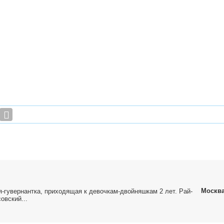
Москв
ня-гу­вер­нант­ка, при­хо­дя­щая к де­воч­кам-двой­няш­кам 2 лет. Рай­
сов­ский...