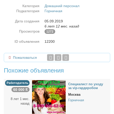
Категория
Домашний персонал
Подкатегория
Горничная
Дата создания
05.09.2019
6 лет 12 мес. назад
Просмотров
1272
ID объявления
12200
Пожаловаться
Похожие объявления
Работодатель
Спе­ци­а­лист по ухо­ду
за vip-гар­де­робом
60 000 ₶
Москва
8 лет 1 мес.
Горничная
назад