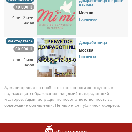
Дом­ра­бот­ни­ца с про­жи­
ва­ни­ем
70 000 ₶
Москва
9 лет 2 мес.
Горничная
назад
Работодатель
Дом­ра­бот­ни­ца
60 000 ₶
Москва
Горничная
7 лет 7 мес.
назад
Администрация не несёт ответственности за отсутствие
надлежащего образования, лицензий и аккредитаций
мастеров. Администрация не несёт ответственность за
содержание объявлений. Не является публичной офертой.
объявления