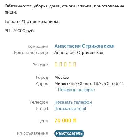
Обязанности: уборка дома, стирка, глажка, приготовление
пищи.
Гр.раб.6/1 с проживанием.
ЗП: 70000 руб.
Ана­ста­сия Стри­жев­ская
Компания
Контактное лицо
Ана­ста­сия Стри­жев­ская
Рейтинг
Город
Москва
Адрес
Ми­лю­тин­ский пер. 18А эт.3, оф.41.
Показать на карте
Телефон
Показать телефон
E-mail
Показать e-mail
70 000 ₶
Цена
Тип объявления
Работодатель