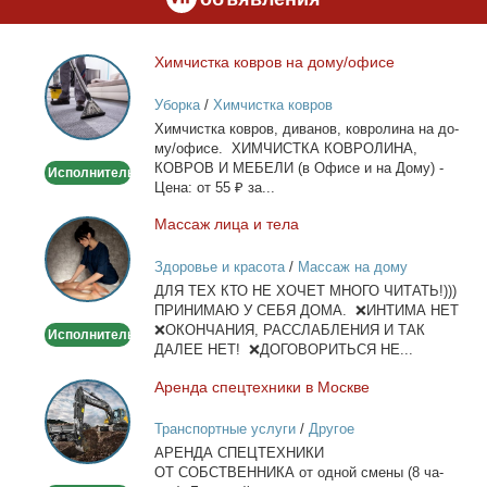
Хим­чист­ка ков­ров на до­му/офи­се
Химчистка
ковров
Уборка
/
Химчистка ковров
на
Хим­чист­ка ков­ров, ди­ва­нов, ков­ро­ли­на на до­
дому/
му/офи­се. ХИМЧИСТКА КОВРОЛИНА,
офисе
КОВРОВ И МЕБЕЛИ (в Офи­се и на До­му) -
Исполнитель
Це­на: от 55 ₽ за...
Мас­саж ли­ца и те­ла
Массаж
лица
Здоровье и красота
/
Массаж на дому
и
ДЛЯ ТЕХ КТО НЕ ХОЧЕТ МНОГО ЧИТАТЬ!)))
тела
ПРИНИМАЮ У СЕБЯ ДОМА. ❌ИНТИМА НЕТ
❌ОКОНЧАНИЯ, РАССЛАБЛЕНИЯ И ТАК
Исполнитель
ДАЛЕЕ НЕТ! ❌ДОГОВОРИТЬСЯ НЕ...
Арен­да спец­тех­ни­ки в Москве
Аренда
спецтехники
Транспортные услуги
/
Другое
в
АРЕНДА СПЕЦТЕХНИКИ
Москве
ОТ СОБСТВЕННИКА от од­ной сме­ны (8 ча­