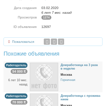
Дата создания
03.02.2020
6 лет 7 мес. назад
Просмотров
1274
ID объявления
12697
Пожаловаться
Похожие объявления
Дом­ра­бот­ни­ца на 3 ра­за
Работодатель
в неде­лю
54 000 ₶
Москва
Горничная
6 лет 10 мес.
назад
Дом­ра­бот­ни­ца с про­жи­ва­
Работодатель
ни­ем
70 000 ₶
Москва