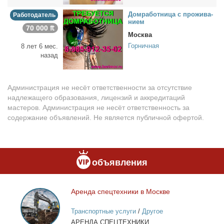
Дом­ра­бот­ни­ца с про­жи­ва­
Работодатель
ни­ем
70 000 ₶
Москва
Горничная
8 лет 6 мес.
назад
Администрация не несёт ответственности за отсутствие
надлежащего образования, лицензий и аккредитаций
мастеров. Администрация не несёт ответственность за
содержание объявлений. Не является публичной офертой.
объявления
Арен­да спец­тех­ни­ки в Москве
Аренда
спецтехники
Транспортные услуги
/
Другое
в
АРЕНДА СПЕЦТЕХНИКИ
Москве