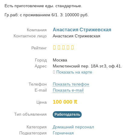
Есть приготовление еды. стандартные.
Гр.раб: с проживанием 6/1. З: 100000 руб.
Ана­ста­сия Стри­жев­ская
Компания
Контактное лицо
Ана­ста­сия Стри­жев­ская
Рейтинг
Город
Москва
Адрес
Ми­лю­тин­ский пер. 18А эт.3, оф.41.
Показать на карте
Телефон
Показать телефон
E-mail
Показать e-mail
100 000 ₶
Цена
Тип объявления
Работодатель
Категория
Домашний персонал
Подкатегория
Горничная