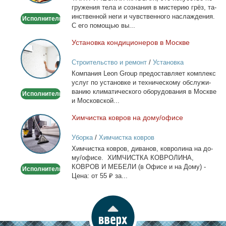
гру­же­ния те­ла и со­зна­ния в ми­сте­рию грёз, та­
ин­ствен­ной неги и чув­ствен­но­го на­сла­жде­ния.
Исполнитель
С его по­мо­щью вы...
Уста­нов­ка кон­ди­ци­о­не­ров в Москве
Установка
кондиционеров
Строительство и ремонт
/
Установка
в
кондиционеров
Ком­па­ния Leon Group предо­став­ля­ет ком­плекс
Москве
услуг по уста­нов­ке и тех­ни­че­ско­му об­слу­жи­
ва­нию кли­ма­ти­че­ско­го обо­ру­до­ва­ния в Москве
Исполнитель
и Мос­ков­ской...
Хим­чист­ка ков­ров на до­му/офи­се
Химчистка
ковров
Уборка
/
Химчистка ковров
на
Хим­чист­ка ков­ров, ди­ва­нов, ков­ро­ли­на на до­
дому/
му/офи­се. ХИМЧИСТКА КОВРОЛИНА,
офисе
КОВРОВ И МЕБЕЛИ (в Офи­се и на До­му) -
Исполнитель
Це­на: от 55 ₽ за...