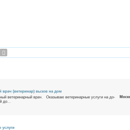
ый врач (ве­те­ри­нар) вы­зов на дом
Моск
н­ный ве­те­ри­нар­ный врач. Ока­зы­ваю ве­те­ри­нар­ные услу­ги на до­
й до...
е услу­ги