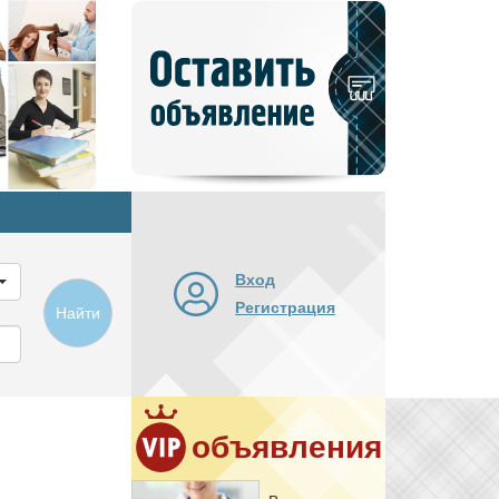
Добавить
новое
объявление
Вход
Регистрация
Найти
объявления