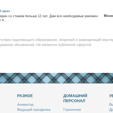
ый врач
Моск
й врач со ста­жем боль­ше 12 лет. Дам все необ­хо­ди­мые ре­ко­мен­
 и...
утствие надлежащего образования, лицензий и аккредитаций масте
держание объявлений. Не является публичной офертой.
РАЗНОЕ
ДОМАШНИЙ
У
ПЕРСОНАЛ
Ани­ма­тор
Вы
Ве­ду­щий празд­ни­ка
Гор­нич­ная
Др