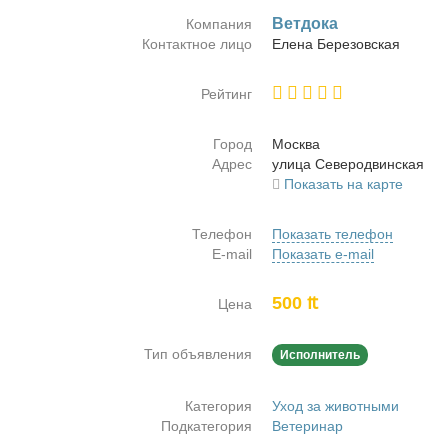
Вет­до­ка
Компания
Контактное лицо
Еле­на Бе­ре­зов­ская
Рейтинг
Город
Москва
Адрес
ули­ца Се­ве­ро­двин­ская
Показать на карте
Телефон
Показать телефон
E-mail
Показать e-mail
500 ₶
Цена
Тип объявления
Исполнитель
Категория
Уход за животными
Подкатегория
Ветеринар