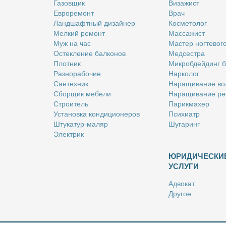
Га­зов­щик
Ви­за­жист
Ев­ро­ре­монт
Врач
Ланд­шафт­ный ди­зай­нер
Кос­ме­то­лог
Мел­кий ре­монт
Мас­са­жист
Муж на час
Ма­стер ног­те­во­г
Остек­ле­ние бал­ко­нов
Мед­сест­ра
Плот­ник
Мик­роб­дей­динг 
Раз­но­ра­бо­чие
Нар­ко­лог
Сан­тех­ник
На­ра­щи­ва­ние во
Сбор­щик ме­бе­ли
На­ра­щи­ва­ние ре
Стро­и­тель
Па­рик­махер
Уста­нов­ка кон­ди­ци­о­не­ров
Пси­хи­атр
Шту­ка­тур-ма­ляр
Шу­га­ринг
Элек­трик
ЮРИДИЧЕСКИ
УСЛУГИ
Адво­кат
Дру­гое
Но­та­ри­ус
Оцен­щик
Ри­эл­тор