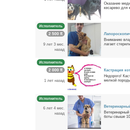
Ока­за­ние ме­ди
ке­са­ре­во для 
Исполнитель
2 500 ₶
Ла­по­ро­ско­пи
Вни­ма­нию вла­
ла­га­ет сте­ри­л
9 лет 3 мес.
назад
Исполнитель
2 000 ₶
Ка­стра­ция ко­
Недо­ро­го! Ка­с
мел­кой по­ро­ды
1 лет назад
Исполнитель
Ве­те­ри­нар­н
6 лет 4 мес.
Ве­те­ри­нар­ный
назад
бо­ты свы­ше 10