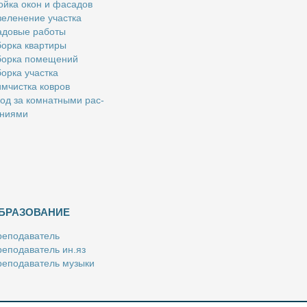
й­ка окон и фа­са­дов
е­ле­не­ние участ­ка
­до­вые ра­бо­ты
ор­ка квар­ти­ры
ор­ка по­ме­ще­ний
ор­ка участ­ка
м­чист­ка ков­ров
од за ком­нат­ны­ми рас­
­ни­я­ми
БРАЗОВАНИЕ
е­по­да­ва­тель
е­по­да­ва­тель ин.яз
е­по­да­ва­тель му­зы­ки
­пе­ти­тор