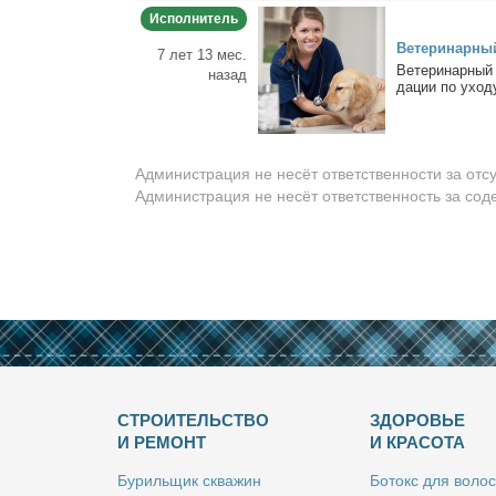
Исполнитель
Ве­те­ри­нар­н
7 лет 13 мес.
Ве­те­ри­нар­ны
назад
да­ции по ухо­ду
Администрация не несёт ответственности за отс
Администрация не несёт ответственность за со
СТРОИТЕЛЬСТВО
ЗДОРОВЬЕ
И РЕМОНТ
И КРАСОТА
Бу­риль­щик сква­жин
Бо­токс для во­лос