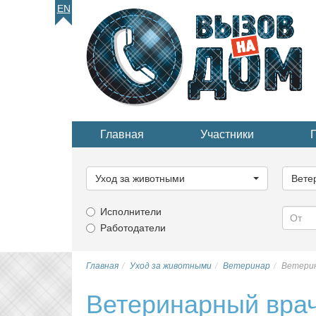
EN
Главная
Участники
Выберите
Выбер
категорию...
катего
Уход за животными
Вете
Исполнители
Работодатели
Главная
Уход за животными
Ветеринар
Ветерин
Ветеринарный врач