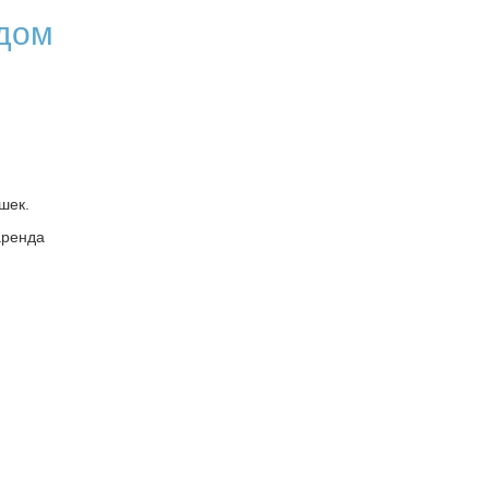
 дом
шек.
аренда