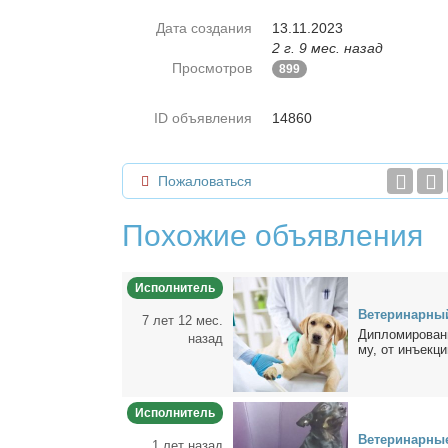
Дата создания
13.11.2023
2 г. 9 мес. назад
Просмотров
899
ID объявления
14860
Пожаловаться
Похожие объявления
Исполнитель
Ве­те­ри­нар­н
7 лет 12 мес.
Ди­пло­ми­ро­ва
назад
му, от инъ­ек­ци
Исполнитель
Ве­те­ри­нар­ны
1 лет назад