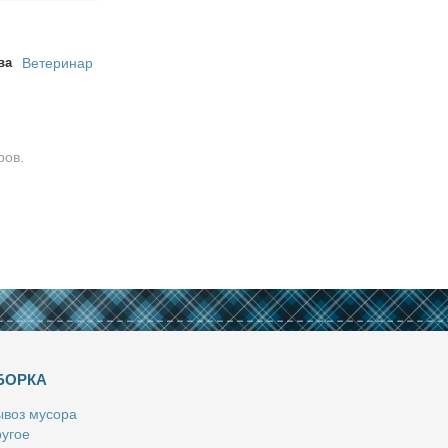
ва
Ветеринар
ров.
БОРКА
­воз му­со­ра
у­гое