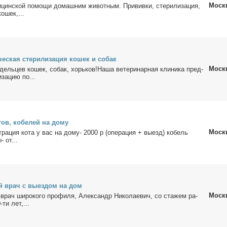
Моск
­цин­ской по­мо­щи до­маш­ним жи­вот­ным. При­вив­ки, сте­ри­ли­за­ция,
ко­шек,...
­че­ская сте­ри­ли­за­ция ко­шек и со­бак
Моск
дель­цев ко­шек, со­бак, хорь­ков!На­ша ве­те­ри­нар­ная кли­ни­ка пред­
и­за­цию по...
тов, ко­бе­лей на до­му
Моск
тра­ция ко­та у вас на до­му- 2000 р (опе­ра­ция + вы­езд) ко­бель
- от...
ый врач с вы­ез­дом на дом
Моск
 врач ши­ро­ко­го про­фи­ля, Алек­сандр Ни­ко­ла­е­вич, со ста­жем ра­
-ти лет,...