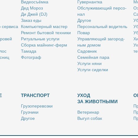
Ви­део­съём­ка
Гу­вер­нант­ка
Мо
Дед Мо­роз
Об­слу­жи­ва­ю­щий пер­со­
Оз
Ди Джей (DJ)
нал
Са
За­каз еды
Дру­гое
Уб
о сер­ви­са
Ком­пью­тер­ный ма­стер
Пер­со­наль­ный во­ди­тель
Уб
Ре­монт бы­то­вой тех­ни­ки
По­вар
Уб
бро­вей
Ри­ту­аль­ные услу­ги
Управ­ля­ю­щий за­го­род­
Хи
Сбор­ка май­нинг-ферм
ным до­мом
Ух
­лос
Та­ма­да
Са­дов­ник
те
с­ниц
Фо­то­граф
Се­мей­ная па­ра
Услу­ги ня­ни
Услу­ги си­дел­ки
Е
ТРАНСПОРТ
УХОД
О
ЗА ЖИВОТНЫМИ
Гру­зо­пе­ре­воз­ки
Пр
Груз­чи­ки
Ве­те­ри­нар
Пр
Дру­гое
Вы­гул со­бак
Пр
Ку­рьер
Дру­гое
Ре
Лич­ный во­ди­тель
Ки­но­лог
Так­си
Стриж­ка жи­вот­ных