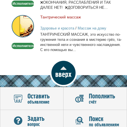
❌ОКОНЧАНИЯ, РАССЛАБЛЕНИЯ И ТАК
Исполнитель
ДАЛЕЕ НЕТ! ❌ДОГОВОРИТЬСЯ НЕ...
Тан­три­че­ский мас­саж
Тантрический
массаж
Здоровье и красота
/
Массаж на дому
ТАНТРИЧЕСКИЙ МАССАЖ, это ис­кус­ство по­
гру­же­ния те­ла и со­зна­ния в ми­сте­рию грёз, та­
ин­ствен­ной неги и чув­ствен­но­го на­сла­жде­ния.
Исполнитель
С его по­мо­щью вы...