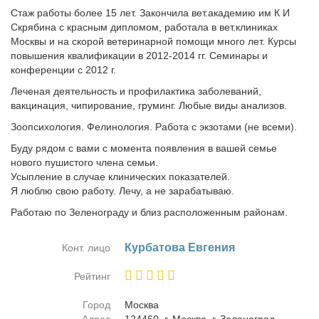
Стaж pаботы более 15 лет. Закончила вет.академию им К И
Скрябина с красным дипломом, работала в вет.клиниках
Москвы и на скорой ветеринарной помощи много лет. Курсы
повышения квалификации в 2012-2014 гг. Семинары и
конференции с 2012 г.
Леченая деятельность и профилактика заболеваний,
вакцинация, чипирование, груминг. Любые виды анализов.
Зоопсихология. Фелинология. Работа с экзотами (не всеми).
Буду рядом с вами с момента появления в вашей семье
нового пушистого члена семьи.
Усыпление в случае клинических показателей.
Я люблю свою работу. Лечу, а не зарабатываю.
Работаю по Зеленограду и близ расположенным районам.
Кур­ба­то­ва Ев­ге­ния
Конт. лицо
Рейтинг
Город
Москва