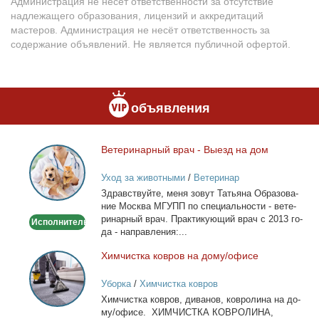
Администрация не несёт ответственности за отсутствие
надлежащего образования, лицензий и аккредитаций
мастеров. Администрация не несёт ответственность за
содержание объявлений. Не является публичной офертой.
объявления
Ве­те­ри­нар­ный врач - Вы­езд на дом
Ветеринарный
врач
Уход за животными
/
Ветеринар
-
Здрав­ствуй­те, ме­ня зо­вут Та­тья­на Об­ра­зо­ва­
Выезд
ние Москва МГУПП по спе­ци­аль­но­сти - ве­те­
на
ри­нар­ный врач. Прак­ти­ку­ю­щий врач с 2013 го­
Исполнитель
дом
да - на­прав­ле­ния:...
Хим­чист­ка ков­ров на до­му/офи­се
Химчистка
ковров
Уборка
/
Химчистка ковров
на
Хим­чист­ка ков­ров, ди­ва­нов, ков­ро­ли­на на до­
дому/
му/офи­се. ХИМЧИСТКА КОВРОЛИНА,
офисе