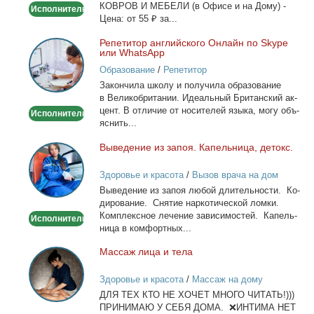
КОВРОВ И МЕБЕЛИ (в Офи­се и на До­му) -
Исполнитель
Це­на: от 55 ₽ за...
Ре­пе­ти­тор ан­глий­ско­го Он­лайн по Skype
Репетитор
или WhatsApp
английского
Образование
/
Репетитор
Онлайн
За­кон­чи­ла шко­лу и по­лу­чи­ла об­ра­зо­ва­ние
по
в Ве­ли­ко­бри­та­нии. Иде­аль­ный Бри­тан­ский ак­
Skype
цент. В от­ли­чие от но­си­те­лей язы­ка, мо­гу объ­
Исполнитель
или
яс­нить...
WhatsApp
Вы­ве­де­ние из за­поя. Ка­пель­ни­ца, де­токс.
Выведение
из
Здоровье и красота
/
Вызов врача на дом
запоя.
Вы­ве­де­ние из за­поя лю­бой дли­тель­но­сти. Ко­
Капельница,
ди­ро­ва­ние. Сня­тие нар­ко­ти­че­ской лом­ки.
детокс.
Ком­плекс­ное ле­че­ние за­ви­си­мо­стей. Ка­пель­
Исполнитель
ни­ца в ком­форт­ных...
Мас­саж ли­ца и те­ла
Массаж
лица
Здоровье и красота
/
Массаж на дому
и
ДЛЯ ТЕХ КТО НЕ ХОЧЕТ МНОГО ЧИТАТЬ!)))
тела
ПРИНИМАЮ У СЕБЯ ДОМА. ❌ИНТИМА НЕТ