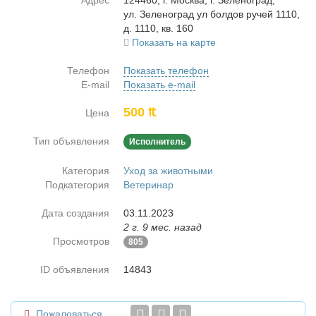
Адрес
124460, г. Москва, г. Зе­ле­но­град,
ул. Зе­ле­но­град ул бол­дов ру­чей 1110,
д. 1110, кв. 160
Показать на карте
Телефон
Показать телефон
E-mail
Показать e-mail
500 ₶
Цена
Тип объявления
Исполнитель
Категория
Уход за животными
Подкатегория
Ветеринар
Дата создания
03.11.2023
2 г. 9 мес. назад
Просмотров
805
ID объявления
14843
Пожаловаться