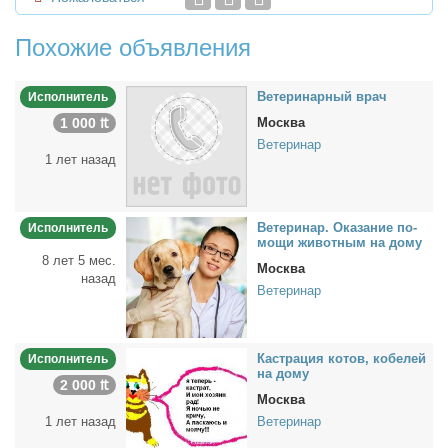
Похожие объявления
Ве­те­ри­нар­ный врач
Исполнитель
1 000 ₶
Москва
Ветеринар
1 лет назад
Ве­те­ри­нар. Ока­за­ние по­
Исполнитель
мо­щи жи­вот­ным на до­му
8 лет 5 мес.
Москва
назад
Ветеринар
Ка­стра­ция ко­тов, ко­бе­лей
Исполнитель
на до­му
2 000 ₶
Москва
1 лет назад
Ветеринар