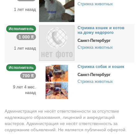
Стрижка животных
1 лет назад
Стриж­ка ко­шек и ко­тов
Исполнитель
на до­му недо­ро­го
1 000 ₶
Санкт-Петербург
Стрижка животных
1 лет назад
Стриж­ка со­бак и ко­шек
Исполнитель
Санкт-Петербург
700 ₶
Стрижка животных
9 лет 4 мес.
назад
Администрация не несёт ответственности за отсутствие
надлежащего образования, лицензий и аккредитаций
мастеров. Администрация не несёт ответственность за
содержание объявлений. Не является публичной офертой.