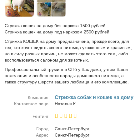
Стрижка кошек на дому без наркоза 1500 рублей.
Стрижка кошек на дому под наркозом 2500 рублей.
Стрижка КОШЕК на дому предназначена, прежде всего, для
тех, кто хочет видеть своего питомца ухоженным и красивым,
но в силу разных причин, не может сделать этого сам, либо
воспользоваться салоном для животных.
Профессиональный груминг в СПб у Вас дома, учтем Ваши
пожелания и особенности породы домашнего питомца, а
также структуру шерсти вашего любимца и его комплекцию.
Стриж­ка со­бак и ко­шек на до­му
Компания
Контактное лицо
На­та­лья К.
Рейтинг
Город
Санкт-Пе­тер­бург
Адрес
Санкт-Пе­тер­бург