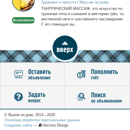
Здоровье и красота
/
Массаж на дому
ТАНТРИЧЕСКИЙ МАССАЖ, это ис­кус­ство по­
гру­же­ния те­ла и со­зна­ния в ми­сте­рию грёз, та­
ин­ствен­ной неги и чув­ствен­но­го на­сла­жде­ния.
Исполнитель
С его по­мо­щью вы...
© Вызов на дом, 2013—2025
Политика обработки персональных данных
Создание сайта
—
Vectora Design