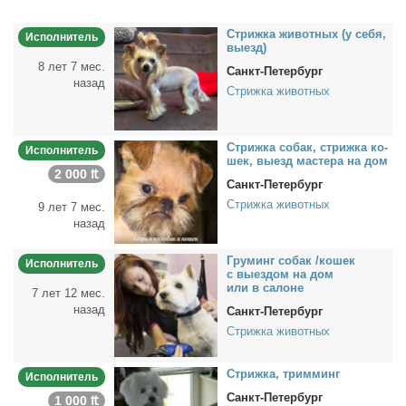
Стриж­ка жи­вот­ных (у се­бя,
Исполнитель
вы­езд)
8 лет 7 мес.
Санкт-Петербург
назад
Стрижка животных
Стриж­ка со­бак, стриж­ка ко­
Исполнитель
шек, вы­езд ма­сте­ра на дом
2 000 ₶
Санкт-Петербург
Стрижка животных
9 лет 7 мес.
назад
Гру­минг со­бак /ко­шек
Исполнитель
с вы­ез­дом на дом
или в са­лоне
7 лет 12 мес.
назад
Санкт-Петербург
Стрижка животных
Стриж­ка, трим­минг
Исполнитель
Санкт-Петербург
1 000 ₶