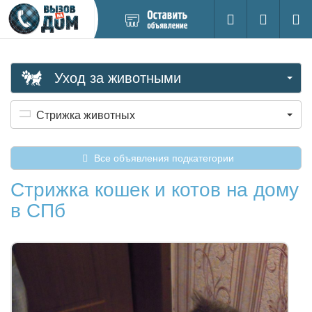
Добавить
Вход на са
Поиск
новое
объявление
Уход за животными
Стрижка животных
Все объявления подкатегории
Стрижка кошек и котов на дому
в СПб