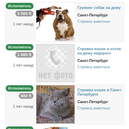
Исполнитель
Гру­минг со­бак на до­му
3 500 ₶
Санкт-Петербург
Стрижка животных
1 лет назад
Исполнитель
Стриж­ка ко­шек и ко­тов
на до­му недо­ро­го
1 000 ₶
Санкт-Петербург
1 лет назад
Стрижка животных
Исполнитель
Стриж­ка ко­шек в Санкт-
Пе­тер­бур­ге
800 ₶
Санкт-Петербург
1 лет назад
Стрижка животных