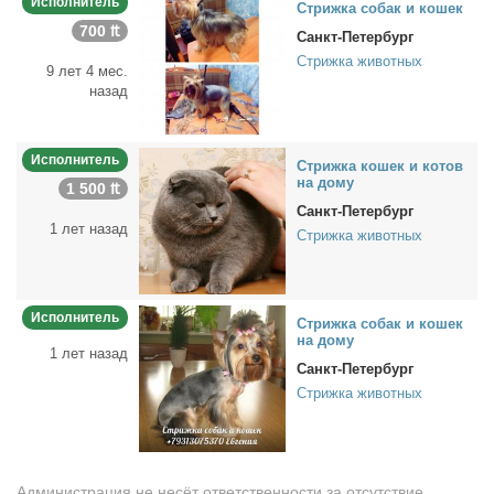
Исполнитель
Стриж­ка со­бак и ко­шек
700 ₶
Санкт-Петербург
Стрижка животных
9 лет 4 мес.
назад
Исполнитель
Стриж­ка ко­шек и ко­тов
на до­му
1 500 ₶
Санкт-Петербург
1 лет назад
Стрижка животных
Исполнитель
Стриж­ка со­бак и ко­шек
на до­му
1 лет назад
Санкт-Петербург
Стрижка животных
Администрация не несёт ответственности за отсутствие