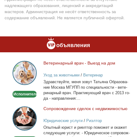
надлежащего образования, лицензий и аккредитаций
мастеров. Администрация не несёт ответственность за
содержание объявлений. Не является публичной офертой.
объявления
Ве­те­ри­нар­ный врач - Вы­езд на дом
Ветеринарный
врач
Уход за животными
/
Ветеринар
-
Здрав­ствуй­те, ме­ня зо­вут Та­тья­на Об­ра­зо­ва­
Выезд
ние Москва МГУПП по спе­ци­аль­но­сти - ве­те­
на
ри­нар­ный врач. Прак­ти­ку­ю­щий врач с 2013 го­
Исполнитель
дом
да - на­прав­ле­ния:...
Со­про­вож­де­ние сде­лок с недви­жи­мо­стью
Сопровождение
сделок
Юридические услуги
/
Риэлтор
с
Опыт­ный юрист и ри­ел­тор по­мо­жет и ока­жет
недвижимостью
сле­ду­ю­щие услу­ги: - Юри­ди­че­ское со­про­вож­