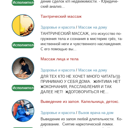
де­ние сде­лок к/п недви­жи­мо­сти. - Юри­ди­че­
Исполнитель
ский ана­лиз...
Тан­три­че­ский мас­саж
Тантрический
массаж
Здоровье и красота
/
Массаж на дому
ТАНТРИЧЕСКИЙ МАССАЖ, это ис­кус­ство по­
гру­же­ния те­ла и со­зна­ния в ми­сте­рию грёз, та­
ин­ствен­ной неги и чув­ствен­но­го на­сла­жде­ния.
Исполнитель
С его по­мо­щью вы...
Мас­саж ли­ца и те­ла
Массаж
лица
Здоровье и красота
/
Массаж на дому
и
ДЛЯ ТЕХ КТО НЕ ХОЧЕТ МНОГО ЧИТАТЬ!)))
тела
ПРИНИМАЮ У СЕБЯ ДОМА. ❌ИНТИМА НЕТ
❌ОКОНЧАНИЯ, РАССЛАБЛЕНИЯ И ТАК
Исполнитель
ДАЛЕЕ НЕТ! ❌ДОГОВОРИТЬСЯ НЕ...
Вы­ве­де­ние из за­поя. Ка­пель­ни­ца, де­токс.
Выведение
из
Здоровье и красота
/
Вызов врача на дом
запоя.
Вы­ве­де­ние из за­поя лю­бой дли­тель­но­сти. Ко­
Капельница,
ди­ро­ва­ние. Сня­тие нар­ко­ти­че­ской лом­ки.
детокс.