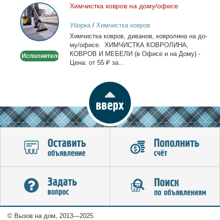
Хим­чист­ка ков­ров на до­му/офи­се
Химчистка
ковров
Уборка
/
Химчистка ковров
на
Хим­чист­ка ков­ров, ди­ва­нов, ков­ро­ли­на на до­
дому/
му/офи­се. ХИМЧИСТКА КОВРОЛИНА,
офисе
КОВРОВ И МЕБЕЛИ (в Офи­се и на До­му) -
Исполнитель
Це­на: от 55 ₽ за...
© Вызов на дом, 2013—2025