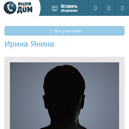
Добавить
Вход на са
Поиск
новое
объявление
Все участники
Ирина Янина