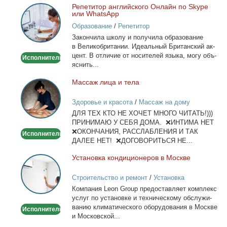
Ре­пе­ти­тор ан­глий­ско­го Он­лайн по Skype
Репетитор
или WhatsApp
английского
Образование
/
Репетитор
Онлайн
За­кон­чи­ла шко­лу и по­лу­чи­ла об­ра­зо­ва­ние
по
в Ве­ли­ко­бри­та­нии. Иде­аль­ный Бри­тан­ский ак­
Skype
цент. В от­ли­чие от но­си­те­лей язы­ка, мо­гу объ­
Исполнитель
или
яс­нить...
WhatsApp
Мас­саж ли­ца и те­ла
Массаж
лица
Здоровье и красота
/
Массаж на дому
и
ДЛЯ ТЕХ КТО НЕ ХОЧЕТ МНОГО ЧИТАТЬ!)))
тела
ПРИНИМАЮ У СЕБЯ ДОМА. ❌ИНТИМА НЕТ
❌ОКОНЧАНИЯ, РАССЛАБЛЕНИЯ И ТАК
Исполнитель
ДАЛЕЕ НЕТ! ❌ДОГОВОРИТЬСЯ НЕ...
Уста­нов­ка кон­ди­ци­о­не­ров в Москве
Установка
кондиционеров
Строительство и ремонт
/
Установка
в
кондиционеров
Ком­па­ния Leon Group предо­став­ля­ет ком­плекс
Москве
услуг по уста­нов­ке и тех­ни­че­ско­му об­слу­жи­
ва­нию кли­ма­ти­че­ско­го обо­ру­до­ва­ния в Москве
Исполнитель
и Мос­ков­ской...