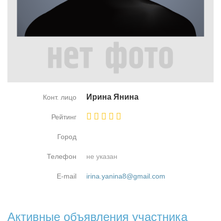
Ири­на Яни­на
Конт. лицо
Рейтинг
Город
Телефон
не указан
E-mail
irina.yanina8@gmail.com
Активные объявления участника