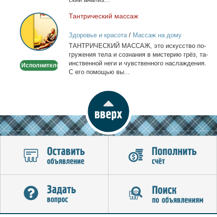
Тан­три­че­ский мас­саж
Тантрический
массаж
Здоровье и красота
/
Массаж на дому
ТАНТРИЧЕСКИЙ МАССАЖ, это ис­кус­ство по­
гру­же­ния те­ла и со­зна­ния в ми­сте­рию грёз, та­
ин­ствен­ной неги и чув­ствен­но­го на­сла­жде­ния.
Исполнитель
С его по­мо­щью вы...