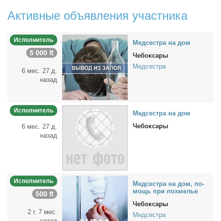
Активные объявления участника
Исполнитель
Мед­сест­ра на дом
5 000 ₶
Чебоксары
Медсестра
6 мес. 27 д.
назад
Исполнитель
Мед­сест­ра на дом
Чебоксары
6 мес. 27 д.
назад
Исполнитель
Мед­сест­ра на дом, по­
мощь при по­хме­лье
500 ₶
Чебоксары
2 г. 7 мес.
Медсестра
назад