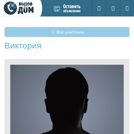
Добавить
Вход на са
Поиск
новое
объявление
Все участники
Виктория