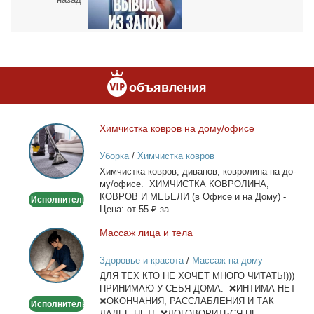
объявления
Хим­чист­ка ков­ров на до­му/офи­се
Химчистка
ковров
Уборка
/
Химчистка ковров
на
Хим­чист­ка ков­ров, ди­ва­нов, ков­ро­ли­на на до­
дому/
му/офи­се. ХИМЧИСТКА КОВРОЛИНА,
офисе
КОВРОВ И МЕБЕЛИ (в Офи­се и на До­му) -
Исполнитель
Це­на: от 55 ₽ за...
Мас­саж ли­ца и те­ла
Массаж
лица
Здоровье и красота
/
Массаж на дому
и
ДЛЯ ТЕХ КТО НЕ ХОЧЕТ МНОГО ЧИТАТЬ!)))
тела
ПРИНИМАЮ У СЕБЯ ДОМА. ❌ИНТИМА НЕТ
❌ОКОНЧАНИЯ, РАССЛАБЛЕНИЯ И ТАК
Исполнитель
ДАЛЕЕ НЕТ! ❌ДОГОВОРИТЬСЯ НЕ...