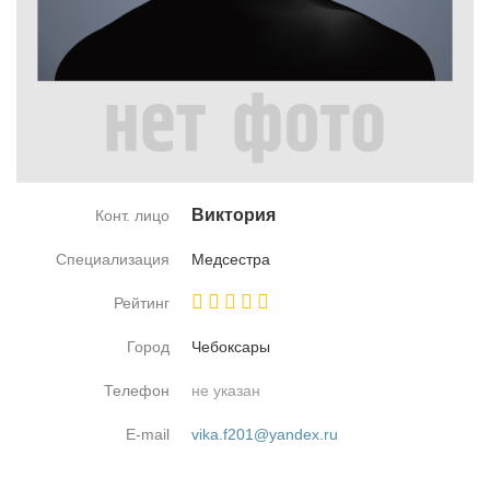
Вик­то­рия
Конт. лицо
Специализация
Мед­сест­ра
Рейтинг
Город
Че­бок­са­ры
Телефон
не указан
E-mail
vika.f201@yandex.ru