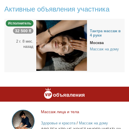
Активные объявления участника
Исполнитель
32 500 ₶
Тан­тра мас­саж в
4 ру­ки
2 г. 8 мес.
Москва
назад
Массаж на дому
объявления
Мас­саж ли­ца и те­ла
Массаж
лица
Здоровье и красота
/
Массаж на дому
и