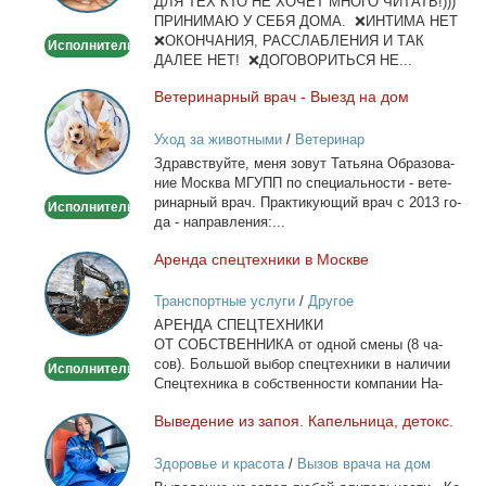
ДЛЯ ТЕХ КТО НЕ ХОЧЕТ МНОГО ЧИТАТЬ!)))
тела
ПРИНИМАЮ У СЕБЯ ДОМА. ❌ИНТИМА НЕТ
❌ОКОНЧАНИЯ, РАССЛАБЛЕНИЯ И ТАК
Исполнитель
ДАЛЕЕ НЕТ! ❌ДОГОВОРИТЬСЯ НЕ...
Ве­те­ри­нар­ный врач - Вы­езд на дом
Ветеринарный
врач
Уход за животными
/
Ветеринар
-
Здрав­ствуй­те, ме­ня зо­вут Та­тья­на Об­ра­зо­ва­
Выезд
ние Москва МГУПП по спе­ци­аль­но­сти - ве­те­
на
ри­нар­ный врач. Прак­ти­ку­ю­щий врач с 2013 го­
Исполнитель
дом
да - на­прав­ле­ния:...
Арен­да спец­тех­ни­ки в Москве
Аренда
спецтехники
Транспортные услуги
/
Другое
в
АРЕНДА СПЕЦТЕХНИКИ
Москве
ОТ СОБСТВЕННИКА от од­ной сме­ны (8 ча­
сов). Боль­шой вы­бор спец­тех­ни­ки в на­ли­чии
Исполнитель
Спец­тех­ни­ка в соб­ствен­но­сти ком­па­нии На­
лич­ный...
Вы­ве­де­ние из за­поя. Ка­пель­ни­ца, де­токс.
Выведение
из
Здоровье и красота
/
Вызов врача на дом
запоя.