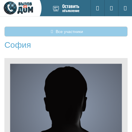
Добавить
Вход на са
Поиск
новое
объявление
Все участники
София