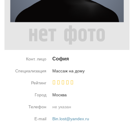
Со­фия
Конт. лицо
Специализация
Мас­саж на до­му
Рейтинг
Город
Москва
Телефон
не указан
E-mail
Bin.lost@yandex.ru