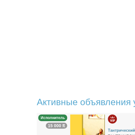
Активные объявления 
Исполнитель
15 000 ₶
Тан­три­че­ски