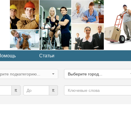
Помощь
Статьи
ите
Выберите
рию...
город...
рите подкатегорию...
Выберите город...
Ключевые
₶
₶
слова