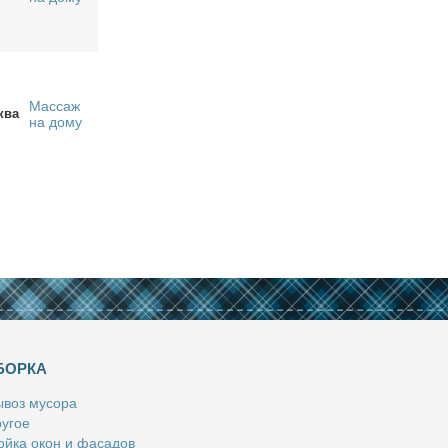
Массаж
ква
на дому
БОРКА
­воз му­со­ра
у­гое
й­ка окон и фа­са­дов