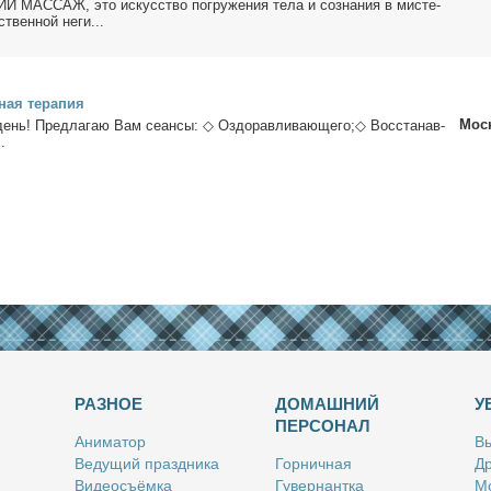
АССАЖ, это ис­кус­ство по­гру­же­ния те­ла и со­зна­ния в ми­сте­
ствен­ной неги...
ная те­ра­пия
Мос
нь! Пред­ла­гаю Вам се­ан­сы: ◇ Оздо­рав­ли­ва­ю­ще­го;◇ Вос­ста­нав­
.
РАЗНОЕ
ДОМАШНИЙ
У
ПЕРСОНАЛ
Ани­ма­тор
Вы
Ве­ду­щий празд­ни­ка
Гор­нич­ная
Др
Ви­део­съём­ка
Гу­вер­нант­ка
Мо