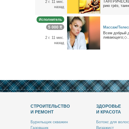
ТАНТРИЧЕСКИЙ М
2 г. 11 мес.
рию грёз, та­ин­
назад
Исполнитель
5 000 ₶
Мас­саж/Те­лес­
Всем доб­рый де
ли­ва­ю­ще­го;◇..
2 г. 11 мес.
назад
СТРОИТЕЛЬСТВО
ЗДОРОВЬЕ
И РЕМОНТ
И КРАСОТА
Бу­риль­щик сква­жин
Бо­токс для во­лос
Га­зов­щик
Ви­за­жист