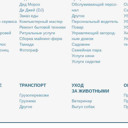
Дед Мо­роз
Об­слу­жи­ва­ю­щий пер­со­
Оз
Ди Джей (DJ)
нал
Са
За­каз еды
Дру­гое
Уб
о сер­ви­са
Ком­пью­тер­ный ма­стер
Пер­со­наль­ный во­ди­тель
Уб
Ре­монт бы­то­вой тех­ни­ки
По­вар
Уб
бро­вей
Ри­ту­аль­ные услу­ги
Управ­ля­ю­щий за­го­род­
Хи
Сбор­ка май­нинг-ферм
ным до­мом
Ух
­лос
Та­ма­да
Са­дов­ник
те
с­ниц
Фо­то­граф
Се­мей­ная па­ра
Услу­ги ня­ни
Услу­ги си­дел­ки
Е
ТРАНСПОРТ
УХОД
О
ЗА ЖИВОТНЫМИ
Гру­зо­пе­ре­воз­ки
Пр
Груз­чи­ки
Ве­те­ри­нар
Пр
Дру­гое
Вы­гул со­бак
Пр
Ку­рьер
Дру­гое
Ре
Лич­ный во­ди­тель
Ки­но­лог
Так­си
Стриж­ка жи­вот­ных