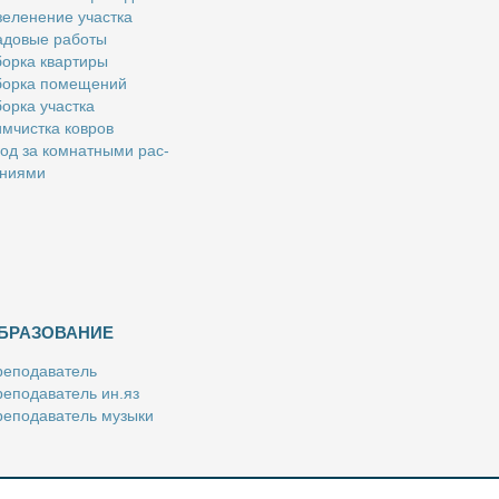
е­ле­не­ние участ­ка
­до­вые ра­бо­ты
ор­ка квар­ти­ры
ор­ка по­ме­ще­ний
ор­ка участ­ка
м­чист­ка ков­ров
од за ком­нат­ны­ми рас­
­ни­я­ми
БРАЗОВАНИЕ
е­по­да­ва­тель
е­по­да­ва­тель ин.яз
е­по­да­ва­тель му­зы­ки
­пе­ти­тор