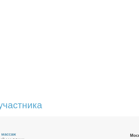
участника
й мас­саж
Мос