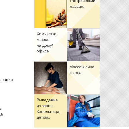
Тан­три­че­ский
мас­саж
Хим­чист­ка
ков­ров
на до­му/
офи­се
Мас­саж ли­ца
и те­ла
е­ра­пия
Вы­ве­де­ние
из за­поя.
р
Ка­пель­ни­ца,
ца
де­токс.
е