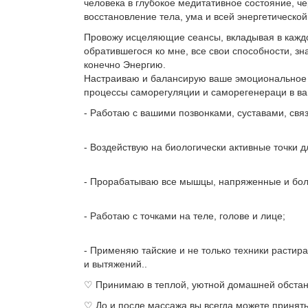
человека в глубокое медитативное состояние, ч
восстановление тела, ума и всей энергетическо
Провожу исцеляющие сеансы, вкладывая в каждо
обратившегося ко мне, все свои способности, зн
конечно Энергию.
Настраиваю и балансирую ваше эмоциональное 
процессы саморегуляции и саморегенераци в в
- Работаю с вашими позвонками, суставами, свя
- Воздействую на биологически активные точки д
- Прорабатываю все мышцы, напряженные и бол
- Работаю с точками на теле, голове и лице;
- Применяю тайские и не только техники растира
и вытяжений..
♡ Принимаю в теплой, уютной домашней обстан
♡ До и после массажа вы всегда можете принять