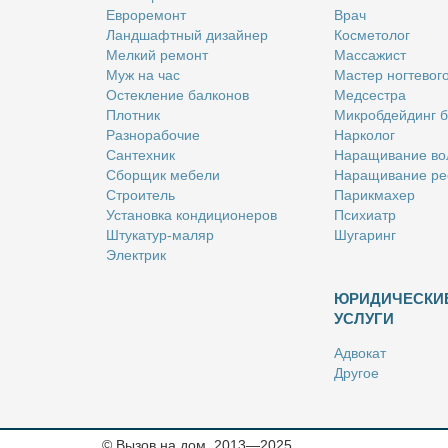
Ев­ро­ре­монт
Врач
Ланд­шафт­ный ди­зай­нер
Кос­ме­то­лог
Мел­кий ре­монт
Мас­са­жист
Муж на час
Ма­стер ног­те­во­г
Остек­ле­ние бал­ко­нов
Мед­сест­ра
Плот­ник
Мик­роб­дей­динг 
Раз­но­ра­бо­чие
Нар­ко­лог
Сан­тех­ник
На­ра­щи­ва­ние во
Сбор­щик ме­бе­ли
На­ра­щи­ва­ние ре
Стро­и­тель
Па­рик­махер
Уста­нов­ка кон­ди­ци­о­не­ров
Пси­хи­атр
Шту­ка­тур-ма­ляр
Шу­га­ринг
Элек­трик
ЮРИДИЧЕСКИ
УСЛУГИ
Адво­кат
Дру­гое
Но­та­ри­ус
Оцен­щик
Ри­эл­тор
© Вызов на дом, 2013—2025