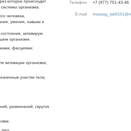
ерез которое происходит
Телефон
+7 (977) 751-43-46
й системы организма.
E-mail
massag_tati0101@ma
го человека,
ания, умения, навыки и
состояние, активирую
ашем организме.
зками, фасциями;
ля активации организма;
езненные участки тела;
ний, разминаний, скруток
овке.
 душ.