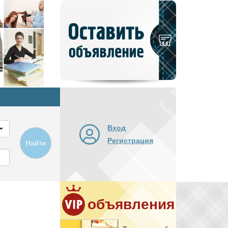
Добавить
новое
объявление
Вход
Регистрация
Найти
объявления