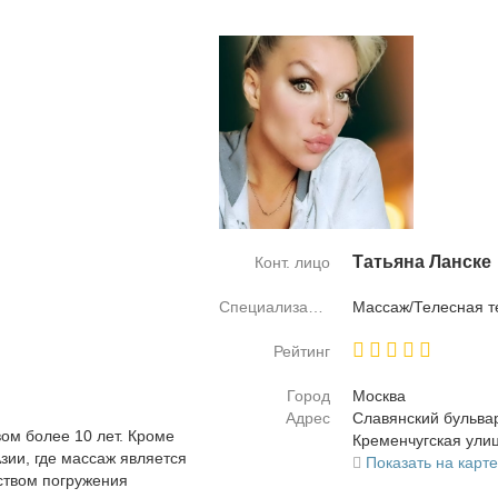
Та­тья­на Лан­ске
Конт. лицо
Специализация
Мас­саж/Те­лес­ная т
Рейтинг
Город
Москва
Адрес
Сла­вян­ский буль­ва
ом более 10 лет. Кроме
Кре­мен­чуг­ская ули­
зии, где массаж является
Показать на карт
сством погружения