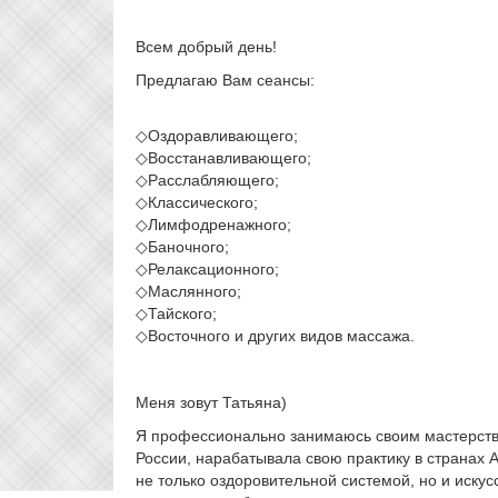
Всем добрый день!
Предлагаю Вам сеансы:
◇Оздоравливающего;
◇Восстанавливающего;
◇Расслабляющего;
◇Классического;
◇Лимфодренажного;
◇Баночного;
◇Релаксационного;
◇Маслянного;
◇Тайского;
◇Восточного и других видов массажа.
Меня зовут Татьяна)
Я профессионально занимаюсь своим мастерств
России, нарабатывала свою практику в странах А
не только оздоровительной системой, но и иску