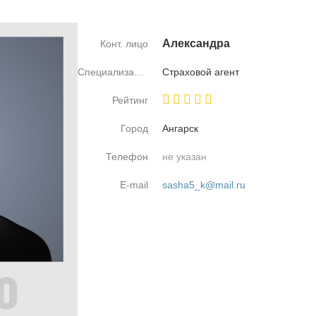
Алек­сандра
Конт. лицо
Специализация
Стра­хо­вой агент
Рейтинг
Город
Ан­гарск
Телефон
не указан
E-mail
sasha5_k@mail.ru