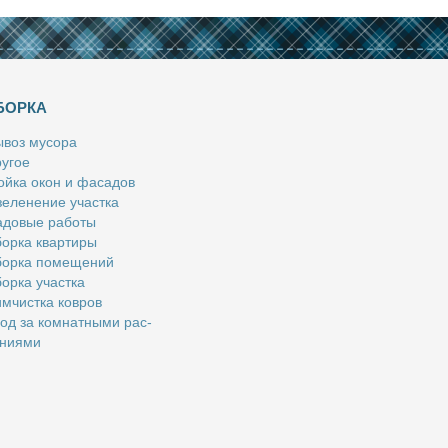
БОРКА
­воз му­со­ра
у­гое
й­ка окон и фа­са­дов
е­ле­не­ние участ­ка
­до­вые ра­бо­ты
ор­ка квар­ти­ры
ор­ка по­ме­ще­ний
ор­ка участ­ка
м­чист­ка ков­ров
од за ком­нат­ны­ми рас­
­ни­я­ми