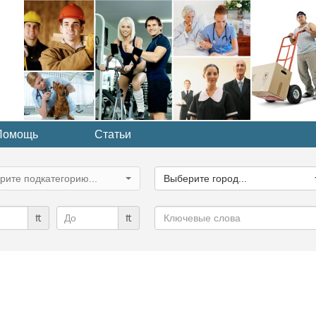
Помощь
Статьи
ите
Выберите
рию...
город...
рите подкатегорию...
Выберите город...
Ключевые
₶
₶
слова