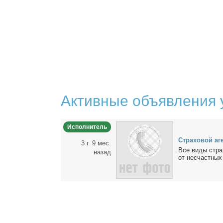
Активные объявления 
Исполнитель
Стра­хо­вой аг
3 г. 9 мес.
Все ви­ды стра­
назад
от несчаст­ных 