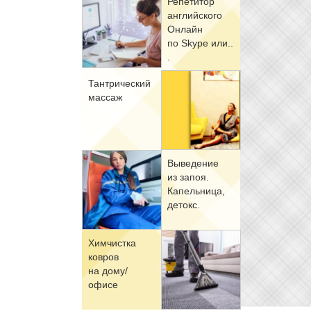
Ре­пе­ти­тор
ан­глий­ско­го
Он­лайн
по Skype или..
.
Тан­три­че­ский
мас­саж
Вы­ве­де­ние
из за­поя.
Ка­пель­ни­ца,
де­токс.
Хим­чист­ка
ков­ров
на до­му/
офи­се