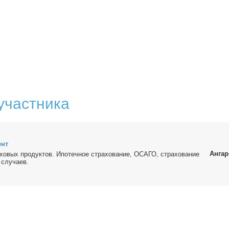
участника
ент
Ангар
хо­вых про­дук­тов. Ипо­теч­ное стра­хо­ва­ние, ОСАГО, стра­хо­ва­ние
слу­ча­ев.