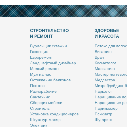
СТРОИТЕЛЬСТВО
ЗДОРОВЬЕ
И РЕМОНТ
И КРАСОТА
Бу­риль­щик сква­жин
Бо­токс для во­лос
Га­зов­щик
Ви­за­жист
Ев­ро­ре­монт
Врач
Ланд­шафт­ный ди­зай­нер
Кос­ме­то­лог
Мел­кий ре­монт
Мас­са­жист
Муж на час
Ма­стер ног­те­во­г
Остек­ле­ние бал­ко­нов
Мед­сест­ра
Плот­ник
Мик­роб­дей­динг 
Раз­но­ра­бо­чие
Нар­ко­лог
Сан­тех­ник
На­ра­щи­ва­ние во
Сбор­щик ме­бе­ли
На­ра­щи­ва­ние ре
Стро­и­тель
Па­рик­махер
Уста­нов­ка кон­ди­ци­о­не­ров
Пси­хи­атр
Шту­ка­тур-ма­ляр
Шу­га­ринг
Элек­трик