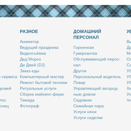
РАЗНОЕ
ДОМАШНИЙ
У
ПЕРСОНАЛ
Ани­ма­тор
Вы
Ве­ду­щий празд­ни­ка
Гор­нич­ная
Др
Ви­део­съём­ка
Гу­вер­нант­ка
Мо
Дед Мо­роз
Об­слу­жи­ва­ю­щий пер­со­
Оз
Ди Джей (DJ)
нал
Са
За­каз еды
Дру­гое
Уб
о сер­ви­са
Ком­пью­тер­ный ма­стер
Пер­со­наль­ный во­ди­тель
Уб
Ре­монт бы­то­вой тех­ни­ки
По­вар
Уб
бро­вей
Ри­ту­аль­ные услу­ги
Управ­ля­ю­щий за­го­род­
Хи
Сбор­ка май­нинг-ферм
ным до­мом
Ух
­лос
Та­ма­да
Са­дов­ник
те
с­ниц
Фо­то­граф
Се­мей­ная па­ра
Услу­ги ня­ни
Услу­ги си­дел­ки