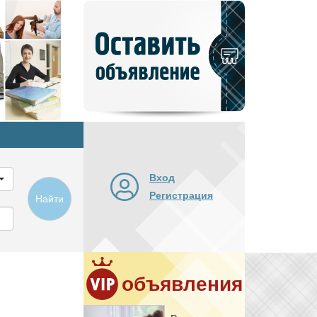
Добавить
новое
объявление
Вход
Регистрация
Найти
объявления