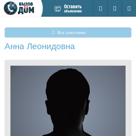
Добавить
Вход на са
Поиск
новое
объявление
Все участники
Анна Леонидовна