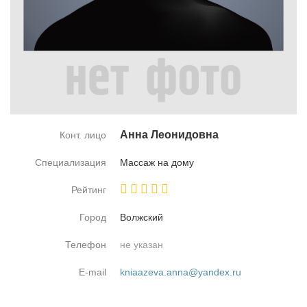
Ан­на Лео­ни­дов­на
Конт. лицо
Специализация
Мас­саж на до­му
Рейтинг
Город
Волж­ский
Телефон
не указан
E-mail
kniaazeva.anna@yandex.ru