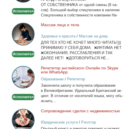
Москве
ОТ СОБСТВЕННИКА от од­ной сме­ны (8 ча­
сов). Боль­шой вы­бор спец­тех­ни­ки в на­ли­чии
Исполнитель
Спец­тех­ни­ка в соб­ствен­но­сти ком­па­нии На­
лич­ный...
Мас­саж ли­ца и те­ла
Массаж
лица
Здоровье и красота
/
Массаж на дому
и
ДЛЯ ТЕХ КТО НЕ ХОЧЕТ МНОГО ЧИТАТЬ!)))
тела
ПРИНИМАЮ У СЕБЯ ДОМА. ❌ИНТИМА НЕТ
❌ОКОНЧАНИЯ, РАССЛАБЛЕНИЯ И ТАК
Исполнитель
ДАЛЕЕ НЕТ! ❌ДОГОВОРИТЬСЯ НЕ...
Ре­пе­ти­тор ан­глий­ско­го Он­лайн по Skype
Репетитор
или WhatsApp
английского
Образование
/
Репетитор
Онлайн
За­кон­чи­ла шко­лу и по­лу­чи­ла об­ра­зо­ва­ние
по
в Ве­ли­ко­бри­та­нии. Иде­аль­ный Бри­тан­ский ак­
Skype
цент. В от­ли­чие от но­си­те­лей язы­ка, мо­гу объ­
Исполнитель
или
яс­нить...
WhatsApp
Со­про­вож­де­ние сде­лок с недви­жи­мо­стью
Сопровождение
сделок
Юридические услуги
/
Риэлтор
с
Опыт­ный юрист и ри­ел­тор по­мо­жет и ока­жет