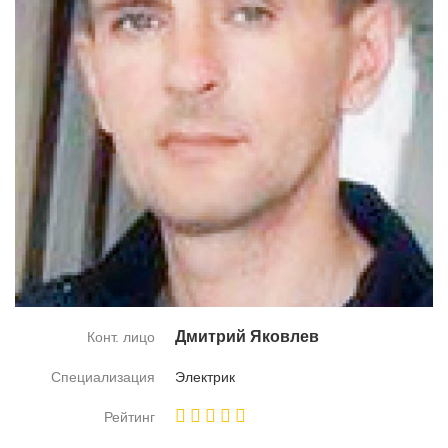
Дмит­рий Яко­влев
Конт. лицо
Специализация
Элек­трик
Рейтинг