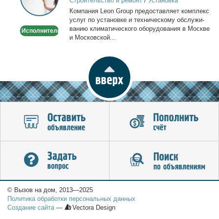
Строительство и ремонт
/
Установка
в
кондиционеров
Ком­па­ния Leon Group предо­став­ля­ет ком­плекс
Москве
услуг по уста­нов­ке и тех­ни­че­ско­му об­слу­жи­
ва­нию кли­ма­ти­че­ско­го обо­ру­до­ва­ния в Москве
Исполнитель
и Мос­ков­ской...
© Вызов на дом, 2013—2025
Политика обработки персональных данных
Создание сайта
—
Vectora Design