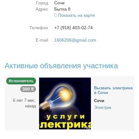
Город
Со­чи
Адрес
Быт­ха 8
Показать на карте
Телефон
+7 (918) 403-02-74
E-mail
1606206@gmail.com
Активные объявления участника
Исполнитель
Вы­звать элек­три­ка
300 ₶
в Со­чи
6 лет 7 мес.
Сочи
назад
Электрик