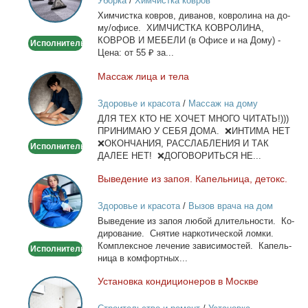
Уборка
/
Химчистка ковров
на
Хим­чист­ка ков­ров, ди­ва­нов, ков­ро­ли­на на до­
дому/
му/офи­се. ХИМЧИСТКА КОВРОЛИНА,
офисе
КОВРОВ И МЕБЕЛИ (в Офи­се и на До­му) -
Исполнитель
Це­на: от 55 ₽ за...
Мас­саж ли­ца и те­ла
Массаж
лица
Здоровье и красота
/
Массаж на дому
и
ДЛЯ ТЕХ КТО НЕ ХОЧЕТ МНОГО ЧИТАТЬ!)))
тела
ПРИНИМАЮ У СЕБЯ ДОМА. ❌ИНТИМА НЕТ
❌ОКОНЧАНИЯ, РАССЛАБЛЕНИЯ И ТАК
Исполнитель
ДАЛЕЕ НЕТ! ❌ДОГОВОРИТЬСЯ НЕ...
Вы­ве­де­ние из за­поя. Ка­пель­ни­ца, де­токс.
Выведение
из
Здоровье и красота
/
Вызов врача на дом
запоя.
Вы­ве­де­ние из за­поя лю­бой дли­тель­но­сти. Ко­
Капельница,
ди­ро­ва­ние. Сня­тие нар­ко­ти­че­ской лом­ки.
детокс.
Ком­плекс­ное ле­че­ние за­ви­си­мо­стей. Ка­пель­
Исполнитель
ни­ца в ком­форт­ных...
Уста­нов­ка кон­ди­ци­о­не­ров в Москве
Установка
кондиционеров