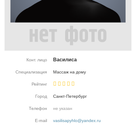
Ва­си­ли­са
Конт. лицо
Специализация
Мас­саж на до­му
Рейтинг
Город
Санкт-Пе­тер­бург
Телефон
не указан
E-mail
vasilisapyhlo@yandex.ru