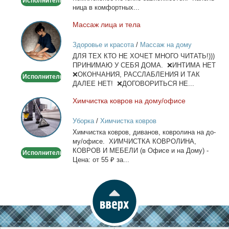
Исполнитель
ни­ца в ком­форт­ных...
Мас­саж ли­ца и те­ла
Массаж
лица
Здоровье и красота
/
Массаж на дому
и
ДЛЯ ТЕХ КТО НЕ ХОЧЕТ МНОГО ЧИТАТЬ!)))
тела
ПРИНИМАЮ У СЕБЯ ДОМА. ❌ИНТИМА НЕТ
❌ОКОНЧАНИЯ, РАССЛАБЛЕНИЯ И ТАК
Исполнитель
ДАЛЕЕ НЕТ! ❌ДОГОВОРИТЬСЯ НЕ...
Хим­чист­ка ков­ров на до­му/офи­се
Химчистка
ковров
Уборка
/
Химчистка ковров
на
Хим­чист­ка ков­ров, ди­ва­нов, ков­ро­ли­на на до­
дому/
му/офи­се. ХИМЧИСТКА КОВРОЛИНА,
офисе
КОВРОВ И МЕБЕЛИ (в Офи­се и на До­му) -
Исполнитель
Це­на: от 55 ₽ за...