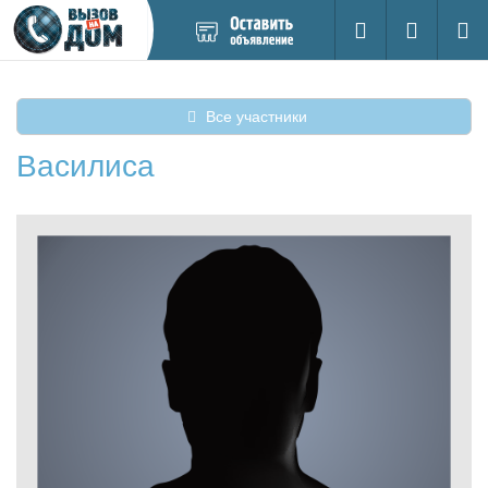
Добавить
Вход на са
Поиск
новое
объявление
Все участники
Василиса