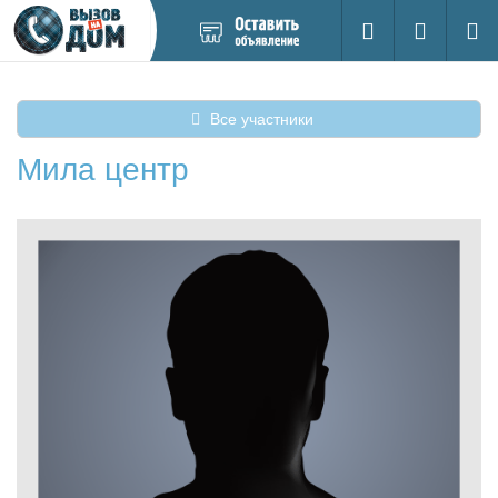
Добавить
Вход на са
Поиск
новое
объявление
Все участники
Мила центр