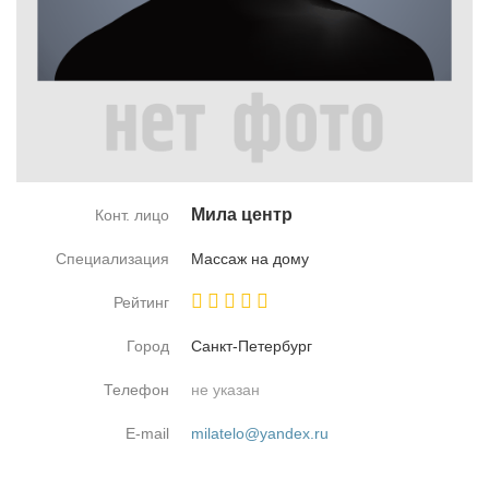
Ми­ла центр
Конт. лицо
Специализация
Мас­саж на до­му
Рейтинг
Город
Санкт-Пе­тер­бург
Телефон
не указан
E-mail
milatelo@yandex.ru