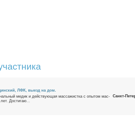
участника
цин­ский, ЛФК, вы­езд на дом.
Санкт-Пете
­наль­ный ме­дик и дей­ству­ю­щая мас­са­жист­ка с опы­том мас­
лет. До­сти­гаю...