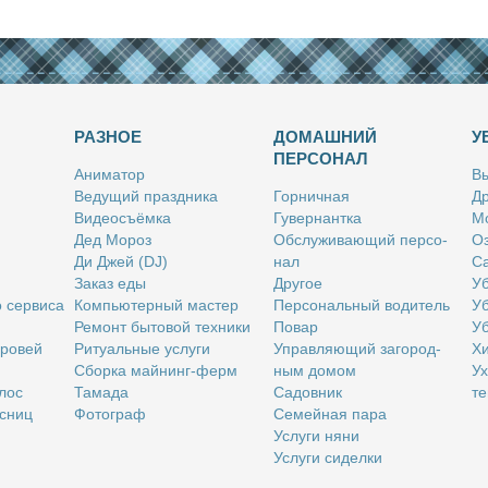
РАЗНОЕ
ДОМАШНИЙ
У
ПЕРСОНАЛ
Ани­ма­тор
Вы
Ве­ду­щий празд­ни­ка
Гор­нич­ная
Др
Ви­део­съём­ка
Гу­вер­нант­ка
Мо
Дед Мо­роз
Об­слу­жи­ва­ю­щий пер­со­
Оз
Ди Джей (DJ)
нал
Са
За­каз еды
Дру­гое
Уб
о сер­ви­са
Ком­пью­тер­ный ма­стер
Пер­со­наль­ный во­ди­тель
Уб
Ре­монт бы­то­вой тех­ни­ки
По­вар
Уб
бро­вей
Ри­ту­аль­ные услу­ги
Управ­ля­ю­щий за­го­род­
Хи
Сбор­ка май­нинг-ферм
ным до­мом
Ух
­лос
Та­ма­да
Са­дов­ник
те
с­ниц
Фо­то­граф
Се­мей­ная па­ра
Услу­ги ня­ни
Услу­ги си­дел­ки