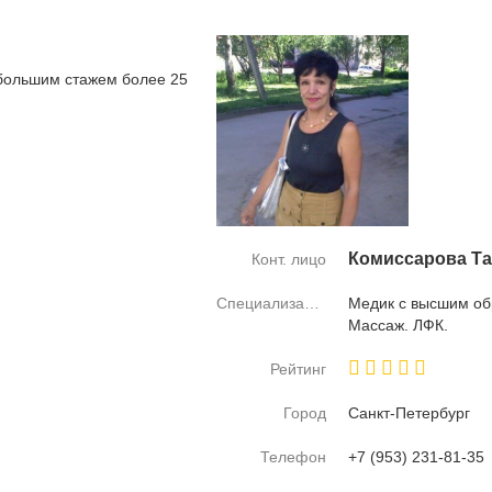
 большим стажем более 25
Ко­мис­са­ро­ва Та
Конт. лицо
Специализация
Ме­дик с выс­шим об­р
Мас­саж. ЛФК.
Рейтинг
Город
Санкт-Пе­тер­бург
Телефон
+7 (953) 231-81-35