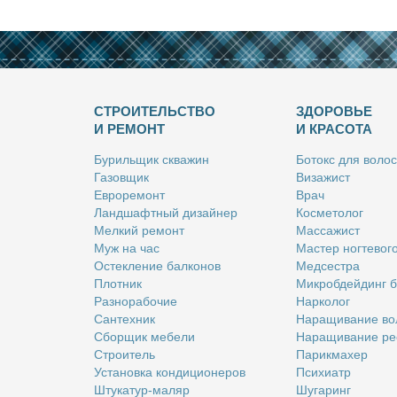
СТРОИТЕЛЬСТВО
ЗДОРОВЬЕ
И РЕМОНТ
И КРАСОТА
Бу­риль­щик сква­жин
Бо­токс для во­лос
Га­зов­щик
Ви­за­жист
Ев­ро­ре­монт
Врач
Ланд­шафт­ный ди­зай­нер
Кос­ме­то­лог
Мел­кий ре­монт
Мас­са­жист
Муж на час
Ма­стер ног­те­во­г
Остек­ле­ние бал­ко­нов
Мед­сест­ра
Плот­ник
Мик­роб­дей­динг 
Раз­но­ра­бо­чие
Нар­ко­лог
Сан­тех­ник
На­ра­щи­ва­ние во
Сбор­щик ме­бе­ли
На­ра­щи­ва­ние ре
Стро­и­тель
Па­рик­махер
Уста­нов­ка кон­ди­ци­о­не­ров
Пси­хи­атр
Шту­ка­тур-ма­ляр
Шу­га­ринг