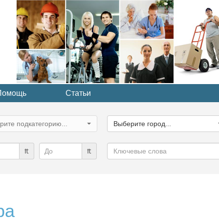
Помощь
Статьи
ите
Выберите
рию...
город...
рите подкатегорию...
Выберите город...
Ключевые
₶
₶
слова
ра