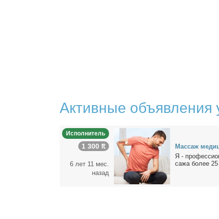
Активные объявления 
Исполнитель
1 300 ₶
Мас­саж ме­ди­
Я - про­фес­сио
са­жа бо­лее 25 
6 лет 11 мес.
назад