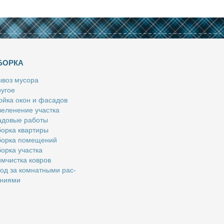
БОРКА
­воз му­со­ра
у­гое
й­ка окон и фа­са­дов
е­ле­не­ние участ­ка
­до­вые ра­бо­ты
ор­ка квар­ти­ры
ор­ка по­ме­ще­ний
ор­ка участ­ка
м­чист­ка ков­ров
од за ком­нат­ны­ми рас­
­ни­я­ми