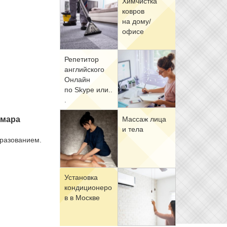
Хим­чист­ка
ков­ров
на до­му/
офи­се
Ре­пе­ти­тор
ан­глий­ско­го
Он­лайн
по Skype или..
.
Мас­саж ли­ца
­ма­ра
и те­ла
а­зо­ва­ни­ем.
Уста­нов­ка
кон­ди­ци­о­не­ро
в в Москве