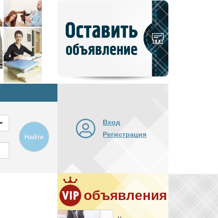
Добавить
новое
объявление
Вход
Регистрация
Найти
объявления