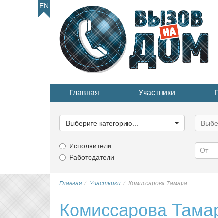
EN
Главная
Участники
Выберите
Выбер
категорию...
катего
Выберите категорию...
Выбе
Исполнители
Работодатели
Главная
Участники
Комиссарова Тамара
Комиссарова Тама