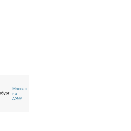
Массаж
рбург
на
дому