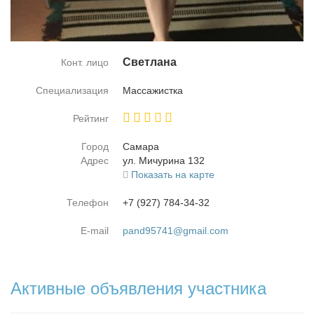
Свет­ла­на
Конт. лицо
Специализация
Мас­са­жист­ка
Рейтинг
Город
Са­ма­ра
Адрес
ул. Ми­чу­ри­на 132
Показать на карте
Телефон
+7 (927) 784-34-32
E-mail
pand95741@gmail.com
Активные объявления участника