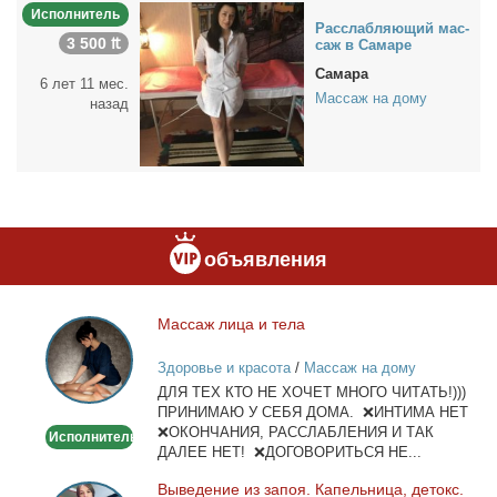
Исполнитель
Рас­слаб­ля­ю­щий мас­
3 500 ₶
саж в Са­ма­ре
Самара
6 лет 11 мес.
Массаж на дому
назад
объявления
Мас­саж ли­ца и те­ла
Массаж
лица
Здоровье и красота
/
Массаж на дому
и
ДЛЯ ТЕХ КТО НЕ ХОЧЕТ МНОГО ЧИТАТЬ!)))
тела
ПРИНИМАЮ У СЕБЯ ДОМА. ❌ИНТИМА НЕТ
❌ОКОНЧАНИЯ, РАССЛАБЛЕНИЯ И ТАК
Исполнитель
ДАЛЕЕ НЕТ! ❌ДОГОВОРИТЬСЯ НЕ...
Вы­ве­де­ние из за­поя. Ка­пель­ни­ца, де­токс.
Выведение