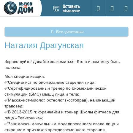
Добавить
Вход на са
Поиск
новое
объявление
Все участники
Наталия Драгунская
Здравствуйте! Давайте знакомиться. Кто я и чем могу быть
полезна.
Моя специализация:
✅Специалист по биомеханике старения лица;
✅Сертифицированный тренер по биомеханической
стимуляции (БМС) мышц лица и тела;
✅Массажист-миолог, остеолог (костоправ), начинающий
травовед;
✅В 2013-2015 гг. франчайзи и тренер Школы фитнеса для
лица «Ревитоника»;
✅Занимаюсь мануальным моделированием овала лица и
стиранием признаков преждевременного старения.