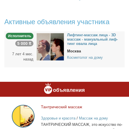
Активные объявления участника
Лиф­тинг-мас­саж ли­ца - 3D
Исполнитель
мас­саж - ма­ну­аль­ный лиф­
5 000 ₶
тинг ова­ла ли­ца
Москва
7 лет 4 мес.
Косметолог на дому
назад
объявления
Тан­три­че­ский мас­саж
Тантрический
массаж
Здоровье и красота
/
Массаж на дому
ТАНТРИЧЕСКИЙ МАССАЖ, это ис­кус­ство по­