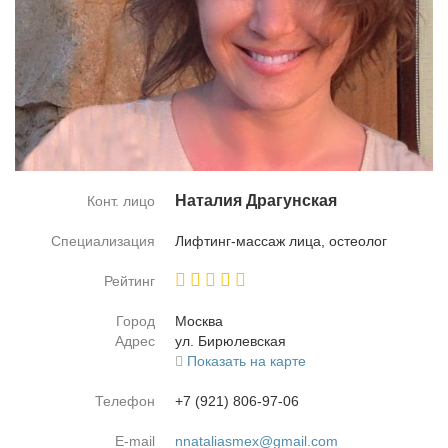
На­та­лия Дра­гун­ская
Конт. лицо
Специализация
Лиф­тинг-мас­саж ли­ца, остео­лог
Рейтинг
Город
Москва
Адрес
ул. Би­рюлев­ская
Показать на карте
Телефон
+7 (921) 806-97-06
E-mail
nnataliasmex@gmail.com