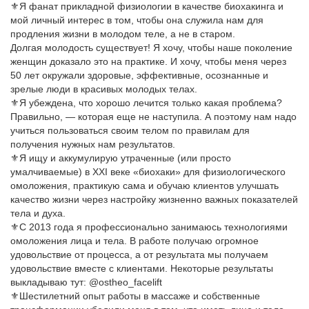
⚜️Я фанат прикладной физиологии в качестве биохакинга и
мой личный интерес в том, чтобы она служила нам для
продления жизни в молодом теле, а не в старом.
Долгая молодость существует! Я хочу, чтобы наше поколение
женщин доказало это на практике. И хочу, чтобы меня через
50 лет окружали здоровые, эффективные, осознанные и
зрелые люди в красивых молодых телах.
⚜️Я убеждена, что хорошо лечится только какая проблема?
Правильно, — которая еще не наступила. А поэтому нам надо
учиться пользоваться своим телом по правилам для
получения нужных нам результатов.
⚜️Я ищу и аккумулирую утраченные (или просто
умалчиваемые) в XXI веке «биохаки» для физиологического
омоложения, практикую сама и обучаю клиентов улучшать
качество жизни через настройку жизненно важных показателей
тела и духа.
⚜️С 2013 года я профессионально занимаюсь технологиями
омоложения лица и тела. В работе получаю огромное
удовольствие от процесса, а от результата мы получаем
удовольствие вместе с клиентами. Некоторые результаты
выкладываю тут: @ostheo_facelift
⚜️Шестилетний опыт работы в массаже и собственные