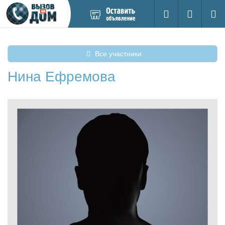
Добавить
Вход на са
Поиск
новое
объявление
Все участники
Нина Ефремова