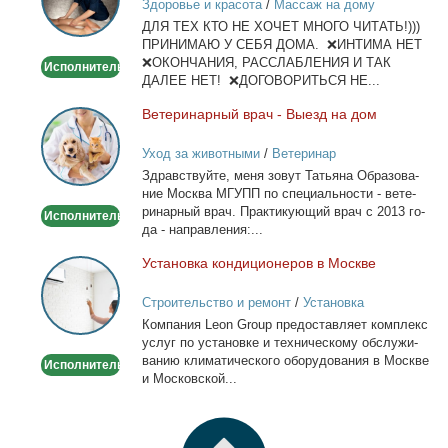
Здоровье и красота
/
Массаж на дому
и
ДЛЯ ТЕХ КТО НЕ ХОЧЕТ МНОГО ЧИТАТЬ!)))
тела
ПРИНИМАЮ У СЕБЯ ДОМА. ❌ИНТИМА НЕТ
❌ОКОНЧАНИЯ, РАССЛАБЛЕНИЯ И ТАК
Исполнитель
ДАЛЕЕ НЕТ! ❌ДОГОВОРИТЬСЯ НЕ...
Ве­те­ри­нар­ный врач - Вы­езд на дом
Ветеринарный
врач
Уход за животными
/
Ветеринар
-
Здрав­ствуй­те, ме­ня зо­вут Та­тья­на Об­ра­зо­ва­
Выезд
ние Москва МГУПП по спе­ци­аль­но­сти - ве­те­
на
ри­нар­ный врач. Прак­ти­ку­ю­щий врач с 2013 го­
Исполнитель
дом
да - на­прав­ле­ния:...
Уста­нов­ка кон­ди­ци­о­не­ров в Москве
Установка
кондиционеров
Строительство и ремонт
/
Установка
в
кондиционеров
Ком­па­ния Leon Group предо­став­ля­ет ком­плекс
Москве
услуг по уста­нов­ке и тех­ни­че­ско­му об­слу­жи­
ва­нию кли­ма­ти­че­ско­го обо­ру­до­ва­ния в Москве
Исполнитель
и Мос­ков­ской...