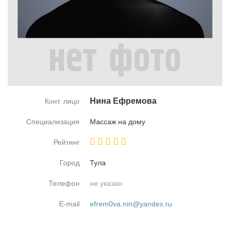
Ни­на Еф­ре­мо­ва
Конт. лицо
Специализация
Мас­саж на до­му
Рейтинг
Город
Ту­ла
Телефон
не указан
E-mail
efrem0va.nin@yandex.ru