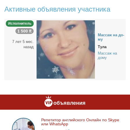
Активные объявления участника
Исполнитель
1 500 ₶
Мас­саж на до­
му
7 лет 5 мес.
назад
Тула
Массаж на
дому
объявления
Ре­пе­ти­тор ан­глий­ско­го Он­лайн по Skype
Репетитор
или WhatsApp
английского