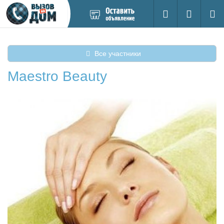
Добавить
Вход на са
Поиск
новое
объявление
Все участники
Maestro Beauty