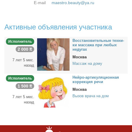
E-mail
maestro.beauty@ya.ru
Активные объявления участника
Вос­ста­но­ви­тель­ные тех­ни­
Исполнитель
ки мас­са­жа при лю­бых
2 000 ₶
неду­гах
Москва
7 лет 5 мес.
Массаж на дому
назад
Ней­ро-ар­ти­ку­ля­ци­он­ная
Исполнитель
кор­рек­ция ре­чи
1 500 ₶
Москва
Вызов врача на дом
7 лет 5 мес.
назад