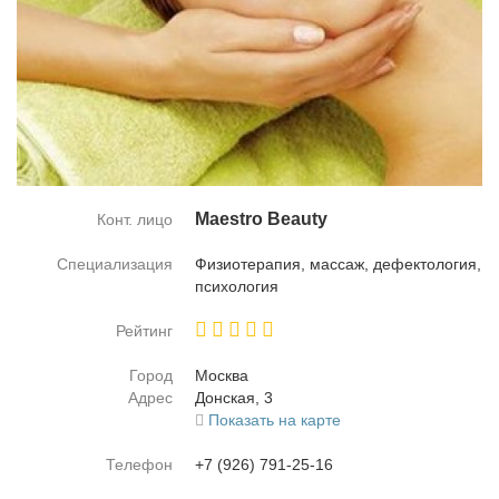
Maestro Beauty
Конт. лицо
Специализация
Физио­те­ра­пия, мас­саж, де­фек­то­ло­гия,
пси­хо­ло­гия
Рейтинг
Город
Москва
Адрес
Дон­ская, 3
Показать на карте
Телефон
+7 (926) 791-25-16