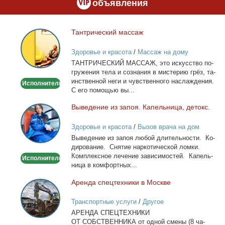
объявления
Тан­три­че­ский мас­саж
Тантрический
массаж
Здоровье и красота
/
Массаж на дому
ТАНТРИЧЕСКИЙ МАССАЖ, это ис­кус­ство по­
гру­же­ния те­ла и со­зна­ния в ми­сте­рию грёз, та­
ин­ствен­ной неги и чув­ствен­но­го на­сла­жде­ния.
Исполнитель
С его по­мо­щью вы...
Вы­ве­де­ние из за­поя. Ка­пель­ни­ца, де­токс.
Выведение
из
Здоровье и красота
/
Вызов врача на дом
запоя.
Вы­ве­де­ние из за­поя лю­бой дли­тель­но­сти. Ко­
Капельница,
ди­ро­ва­ние. Сня­тие нар­ко­ти­че­ской лом­ки.
детокс.
Ком­плекс­ное ле­че­ние за­ви­си­мо­стей. Ка­пель­
Исполнитель
ни­ца в ком­форт­ных...
Арен­да спец­тех­ни­ки в Москве
Аренда
спецтехники
Транспортные услуги
/
Другое
в
АРЕНДА СПЕЦТЕХНИКИ
Москве
ОТ СОБСТВЕННИКА от од­ной сме­ны (8 ча­