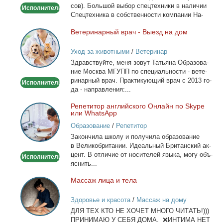
сов). Боль­шой вы­бор спец­тех­ни­ки в на­ли­чии
Исполнитель
Спец­тех­ни­ка в соб­ствен­но­сти ком­па­нии На­
лич­ный...
Ве­те­ри­нар­ный врач - Вы­езд на дом
Ветеринарный
врач
Уход за животными
/
Ветеринар
-
Здрав­ствуй­те, ме­ня зо­вут Та­тья­на Об­ра­зо­ва­
Выезд
ние Москва МГУПП по спе­ци­аль­но­сти - ве­те­
на
ри­нар­ный врач. Прак­ти­ку­ю­щий врач с 2013 го­
Исполнитель
дом
да - на­прав­ле­ния:...
Ре­пе­ти­тор ан­глий­ско­го Он­лайн по Skype
Репетитор
или WhatsApp
английского
Образование
/
Репетитор
Онлайн
За­кон­чи­ла шко­лу и по­лу­чи­ла об­ра­зо­ва­ние
по
в Ве­ли­ко­бри­та­нии. Иде­аль­ный Бри­тан­ский ак­
Skype
цент. В от­ли­чие от но­си­те­лей язы­ка, мо­гу объ­
Исполнитель
или
яс­нить...
WhatsApp
Мас­саж ли­ца и те­ла
Массаж
лица
Здоровье и красота
/
Массаж на дому
и
ДЛЯ ТЕХ КТО НЕ ХОЧЕТ МНОГО ЧИТАТЬ!)))
тела
ПРИНИМАЮ У СЕБЯ ДОМА. ❌ИНТИМА НЕТ