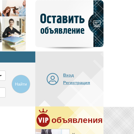
Добавить
новое
объявление
Вход
Регистрация
Найти
объявления