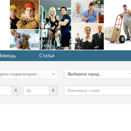
Помощь
Статьи
ите
Выберите
рию...
город...
рите подкатегорию...
Выберите город...
Ключевые
₶
₶
слова