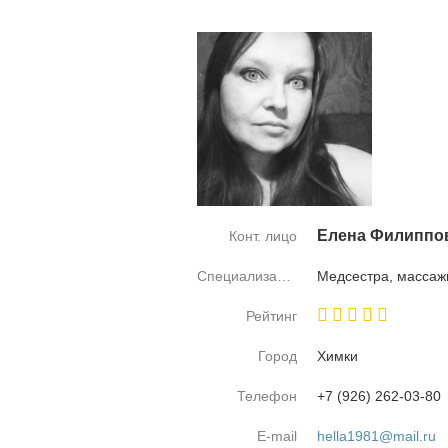
Еле­на Филип­по­
Конт. лицо
Специализация
Мед­сест­ра, мас­са­
Рейтинг
Город
Хим­ки
Телефон
+7 (926) 262-03-80
E-mail
hella1981@mail.ru