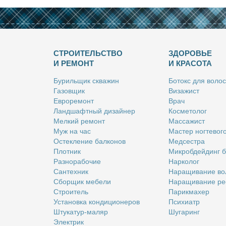
СТРОИТЕЛЬСТВО
ЗДОРОВЬЕ
И РЕМОНТ
И КРАСОТА
Бу­риль­щик сква­жин
Бо­токс для во­лос
Га­зов­щик
Ви­за­жист
Ев­ро­ре­монт
Врач
Ланд­шафт­ный ди­зай­нер
Кос­ме­то­лог
Мел­кий ре­монт
Мас­са­жист
Муж на час
Ма­стер ног­те­во­г
Остек­ле­ние бал­ко­нов
Мед­сест­ра
Плот­ник
Мик­роб­дей­динг 
Раз­но­ра­бо­чие
Нар­ко­лог
Сан­тех­ник
На­ра­щи­ва­ние во
Сбор­щик ме­бе­ли
На­ра­щи­ва­ние ре
Стро­и­тель
Па­рик­махер
Уста­нов­ка кон­ди­ци­о­не­ров
Пси­хи­атр
Шту­ка­тур-ма­ляр
Шу­га­ринг
Элек­трик