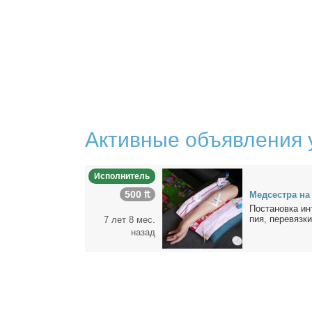
Активные объявления 
Исполнитель
500 ₶
Мед­сест­ра на
По­ста­нов­ка ин
пия, пе­ре­вяз­к
7 лет 8 мес.
назад