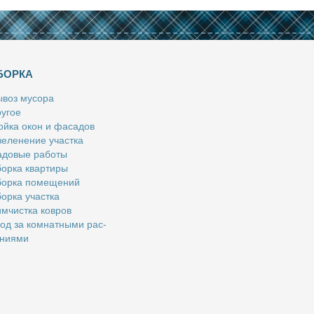
БОРКА
­воз му­со­ра
у­гое
й­ка окон и фа­са­дов
е­ле­не­ние участ­ка
­до­вые ра­бо­ты
ор­ка квар­ти­ры
ор­ка по­ме­ще­ний
ор­ка участ­ка
м­чист­ка ков­ров
од за ком­нат­ны­ми рас­
­ни­я­ми