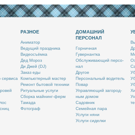
РАЗНОЕ
ДОМАШНИЙ
У
ПЕРСОНАЛ
Ани­ма­тор
Вы
Ве­ду­щий празд­ни­ка
Гор­нич­ная
Др
Ви­део­съём­ка
Гу­вер­нант­ка
Мо
Дед Мо­роз
Об­слу­жи­ва­ю­щий пер­со­
Оз
Ди Джей (DJ)
нал
Са
За­каз еды
Дру­гое
Уб
о сер­ви­са
Ком­пью­тер­ный ма­стер
Пер­со­наль­ный во­ди­тель
Уб
Ре­монт бы­то­вой тех­ни­ки
По­вар
Уб
бро­вей
Ри­ту­аль­ные услу­ги
Управ­ля­ю­щий за­го­род­
Хи
Сбор­ка май­нинг-ферм
ным до­мом
Ух
­лос
Та­ма­да
Са­дов­ник
те
с­ниц
Фо­то­граф
Се­мей­ная па­ра
Услу­ги ня­ни
Услу­ги си­дел­ки