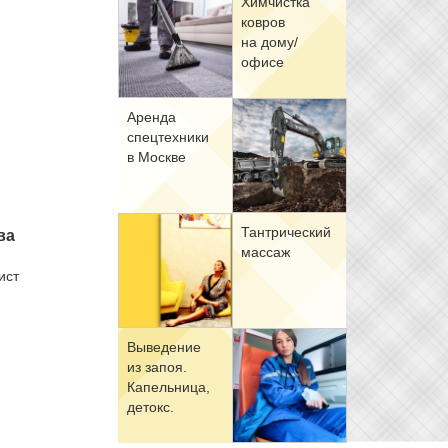
Хим­чист­ка
ков­ров
на до­му/
офи­се
Арен­да
спец­тех­ни­ки
в Москве
Тан­три­че­ский
ва
мас­саж
жист
Вы­ве­де­ние
из за­поя.
Ка­пель­ни­ца,
де­токс.