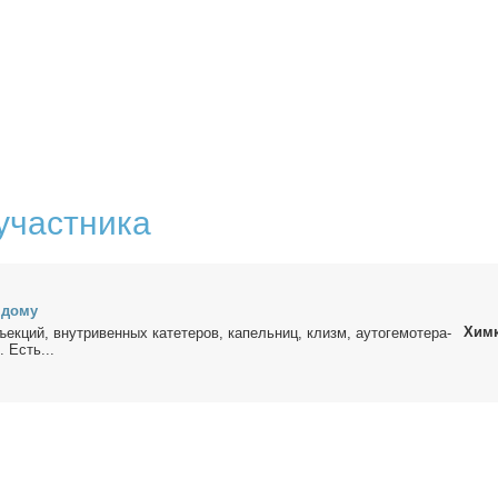
участника
 до­му
Хим
ъ­ек­ций, внут­ри­вен­ных ка­те­те­ров, ка­пель­ниц, клизм, ауто­ге­мо­те­ра­
и. Есть...