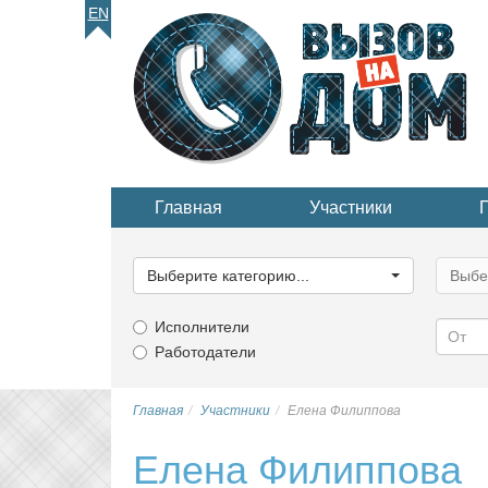
EN
Главная
Участники
Выберите
Выбер
категорию...
катего
Выберите категорию...
Выбе
Исполнители
Работодатели
Главная
Участники
Елена Филиппова
Елена Филиппова