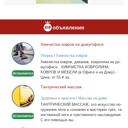
объявления
Хим­чист­ка ков­ров на до­му/офи­се
Химчистка
ковров
Уборка
/
Химчистка ковров
на
Хим­чист­ка ков­ров, ди­ва­нов, ков­ро­ли­на на до­
дому/
му/офи­се. ХИМЧИСТКА КОВРОЛИНА,
офисе
КОВРОВ И МЕБЕЛИ (в Офи­се и на До­му) -
Исполнитель
Це­на: от 55 ₽ за...
Тан­три­че­ский мас­саж
Тантрический
массаж
Здоровье и красота
/
Массаж на дому
ТАНТРИЧЕСКИЙ МАССАЖ, это ис­кус­ство по­
гру­же­ния те­ла и со­зна­ния в ми­сте­рию грёз, та­
ин­ствен­ной неги и чув­ствен­но­го на­сла­жде­ния.
Исполнитель
С его по­мо­щью вы...