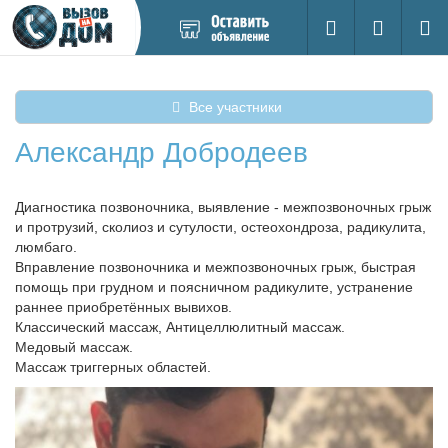
Добавить
Вход на са
Поиск
новое
объявление
Все участники
Александр Добродеев
Диагностика позвоночника, выявление - межпозвоночных грыж
и протрузий, сколиоз и сутулости, остеохондроза, радикулита,
люмбаго.
Вправление позвоночника и межпозвоночных грыж, быстрая
помощь при грудном и поясничном радикулите, устранение
раннее приобретённых вывихов.
Классический массаж, Антицеллюлитный массаж.
Медовый массаж.
Массаж триггерных областей.