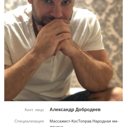
Алек­сандр Доб­ро­де­ев
Конт. лицо
Специализация
Мас­са­жист-КосТоправ.На­род­ная ме­
ди­ци­на