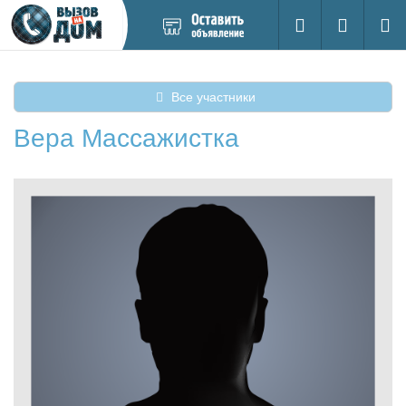
Добавить
Вход на са
Поиск
новое
объявление
Все участники
Вера Массажистка