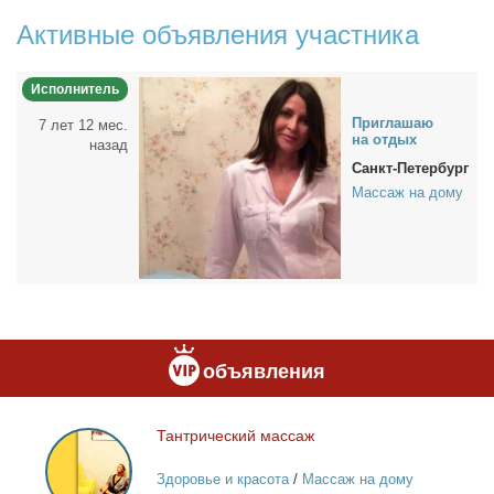
Активные объявления участника
Исполнитель
При­гла­шаю
7 лет 12 мес.
на от­дых
назад
Санкт-Петербург
Массаж на дому
объявления
Тан­три­че­ский мас­саж
Тантрический
массаж
Здоровье и красота
/
Массаж на дому