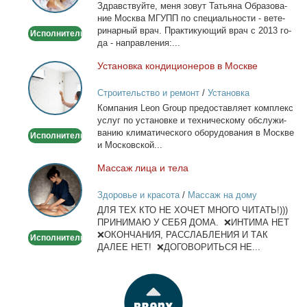
Здрав­ствуй­те, ме­ня зо­вут Та­тья­на Об­ра­зо­ва­
Выезд
ние Москва МГУПП по спе­ци­аль­но­сти - ве­те­
на
ри­нар­ный врач. Прак­ти­ку­ю­щий врач с 2013 го­
Исполнитель
дом
да - на­прав­ле­ния:...
Уста­нов­ка кон­ди­ци­о­не­ров в Москве
Установка
кондиционеров
Строительство и ремонт
/
Установка
в
кондиционеров
Ком­па­ния Leon Group предо­став­ля­ет ком­плекс
Москве
услуг по уста­нов­ке и тех­ни­че­ско­му об­слу­жи­
ва­нию кли­ма­ти­че­ско­го обо­ру­до­ва­ния в Москве
Исполнитель
и Мос­ков­ской...
Мас­саж ли­ца и те­ла
Массаж
лица
Здоровье и красота
/
Массаж на дому
и
ДЛЯ ТЕХ КТО НЕ ХОЧЕТ МНОГО ЧИТАТЬ!)))
тела
ПРИНИМАЮ У СЕБЯ ДОМА. ❌ИНТИМА НЕТ
❌ОКОНЧАНИЯ, РАССЛАБЛЕНИЯ И ТАК
Исполнитель
ДАЛЕЕ НЕТ! ❌ДОГОВОРИТЬСЯ НЕ...