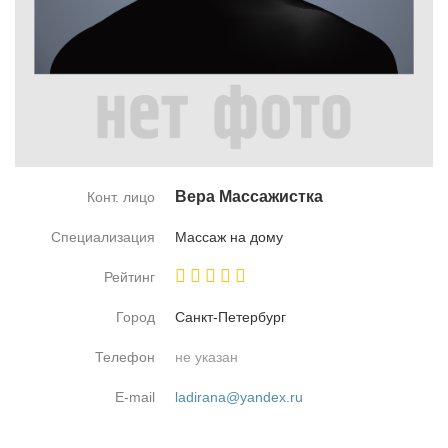
Ве­ра Мас­са­жист­ка
Конт. лицо
Специализация
Мас­саж на до­му
Рейтинг
Город
Санкт-Пе­тер­бург
Телефон
не указан
E-mail
ladirana@yandex.ru