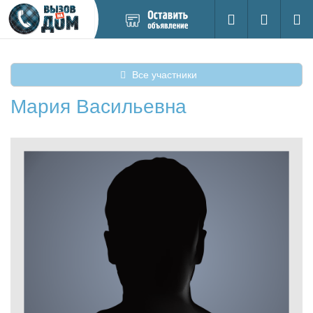
Добавить
Вход на са
Поиск
новое
объявление
Все участники
Мария Васильевна