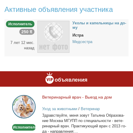
Активные объявления участника
Уко­лы и ка­пель­ни­цы на до­
Исполнитель
му
250 ₶
Истра
Медсестра
7 лет 12 мес.
назад
объявления
Ве­те­ри­нар­ный врач - Вы­езд на дом
Ветеринарный
врач
Уход за животными
/
Ветеринар
-
Здрав­ствуй­те, ме­ня зо­вут Та­тья­на Об­ра­зо­ва­
Выезд
ние Москва МГУПП по спе­ци­аль­но­сти - ве­те­
на
ри­нар­ный врач. Прак­ти­ку­ю­щий врач с 2013 го­
Исполнитель
дом
да - на­прав­ле­ния:...