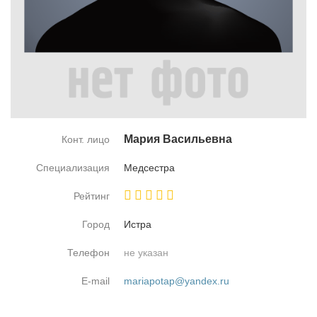
Ма­рия Ва­си­льев­на
Конт. лицо
Специализация
Мед­сест­ра
Рейтинг
Город
Ис­т­ра
Телефон
не указан
E-mail
mariapotap@yandex.ru