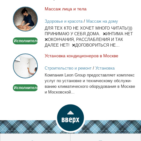
лич­ный...
Мас­саж ли­ца и те­ла
Массаж
лица
Здоровье и красота
/
Массаж на дому
и
ДЛЯ ТЕХ КТО НЕ ХОЧЕТ МНОГО ЧИТАТЬ!)))
тела
ПРИНИМАЮ У СЕБЯ ДОМА. ❌ИНТИМА НЕТ
❌ОКОНЧАНИЯ, РАССЛАБЛЕНИЯ И ТАК
Исполнитель
ДАЛЕЕ НЕТ! ❌ДОГОВОРИТЬСЯ НЕ...
Уста­нов­ка кон­ди­ци­о­не­ров в Москве
Установка
кондиционеров
Строительство и ремонт
/
Установка
в
кондиционеров
Ком­па­ния Leon Group предо­став­ля­ет ком­плекс
Москве
услуг по уста­нов­ке и тех­ни­че­ско­му об­слу­жи­
ва­нию кли­ма­ти­че­ско­го обо­ру­до­ва­ния в Москве
Исполнитель
и Мос­ков­ской...