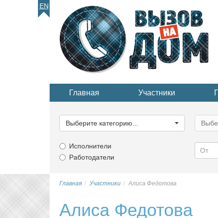
EN
Главная
Участники
Выберите
Выбер
категорию...
катего
Выберите категорию...
Выбе
Исполнители
Работодатели
Главная
Участники
Алиса Федотова
Алиса Федотова