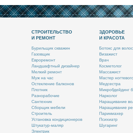
СТРОИТЕЛЬСТВО
ЗДОРОВЬЕ
И РЕМОНТ
И КРАСОТА
Бу­риль­щик сква­жин
Бо­токс для во­лос
Га­зов­щик
Ви­за­жист
Ев­ро­ре­монт
Врач
Ланд­шафт­ный ди­зай­нер
Кос­ме­то­лог
Мел­кий ре­монт
Мас­са­жист
Муж на час
Ма­стер ног­те­во­г
Остек­ле­ние бал­ко­нов
Мед­сест­ра
Плот­ник
Мик­роб­дей­динг 
Раз­но­ра­бо­чие
Нар­ко­лог
Сан­тех­ник
На­ра­щи­ва­ние во
Сбор­щик ме­бе­ли
На­ра­щи­ва­ние ре
Стро­и­тель
Па­рик­махер
Уста­нов­ка кон­ди­ци­о­не­ров
Пси­хи­атр
Шту­ка­тур-ма­ляр
Шу­га­ринг
Элек­трик