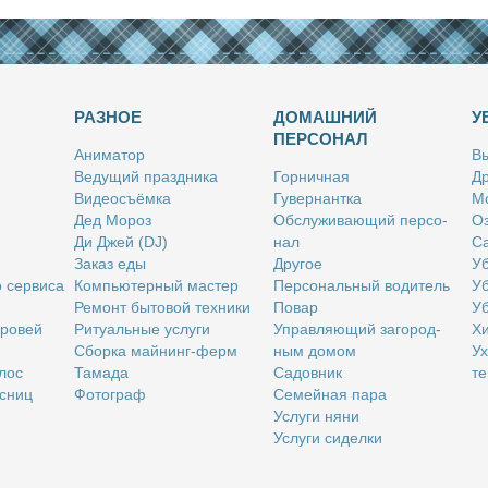
РАЗНОЕ
ДОМАШНИЙ
У
ПЕРСОНАЛ
Ани­ма­тор
Вы
Ве­ду­щий празд­ни­ка
Гор­нич­ная
Др
Ви­део­съём­ка
Гу­вер­нант­ка
Мо
Дед Мо­роз
Об­слу­жи­ва­ю­щий пер­со­
Оз
Ди Джей (DJ)
нал
Са
За­каз еды
Дру­гое
Уб
о сер­ви­са
Ком­пью­тер­ный ма­стер
Пер­со­наль­ный во­ди­тель
Уб
Ре­монт бы­то­вой тех­ни­ки
По­вар
Уб
бро­вей
Ри­ту­аль­ные услу­ги
Управ­ля­ю­щий за­го­род­
Хи
Сбор­ка май­нинг-ферм
ным до­мом
Ух
­лос
Та­ма­да
Са­дов­ник
те
с­ниц
Фо­то­граф
Се­мей­ная па­ра
Услу­ги ня­ни
Услу­ги си­дел­ки