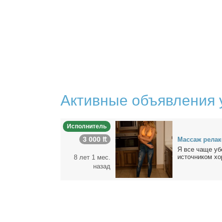
Активные объявления 
Исполнитель
3 000 ₶
Мас­саж ре­лак
Я все ча­ще уб
ис­точ­ни­ком хо­
8 лет 1 мес.
назад