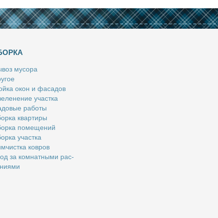
БОРКА
­воз му­со­ра
у­гое
й­ка окон и фа­са­дов
е­ле­не­ние участ­ка
­до­вые ра­бо­ты
ор­ка квар­ти­ры
ор­ка по­ме­ще­ний
ор­ка участ­ка
м­чист­ка ков­ров
од за ком­нат­ны­ми рас­
­ни­я­ми