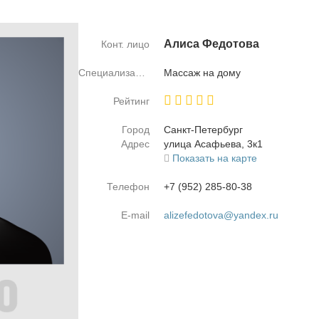
Али­са Фе­до­то­ва
Конт. лицо
Специализация
Мас­саж на до­му
Рейтинг
Город
Санкт-Пе­тер­бург
Адрес
ули­ца Аса­фье­ва, 3к1
Показать на карте
Телефон
+7 (952) 285-80-38
E-mail
alizefedotova@yandex.ru