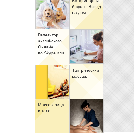
Ве­те­ри­нар­ны
й врач - Вы­езд
на дом
Ре­пе­ти­тор
ан­глий­ско­го
Он­лайн
по Skype или..
.
Тан­три­че­ский
мас­саж
Мас­саж ли­ца
и те­ла