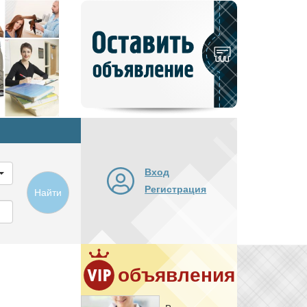
Добавить
новое
объявление
Вход
Регистрация
Найти
объявления