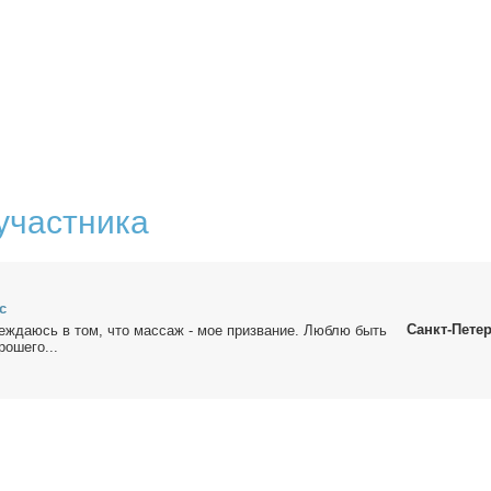
участника
с
Санкт-Пете
еж­да­юсь в том, что мас­саж - мое при­зва­ние. Люб­лю быть
ро­ше­го...