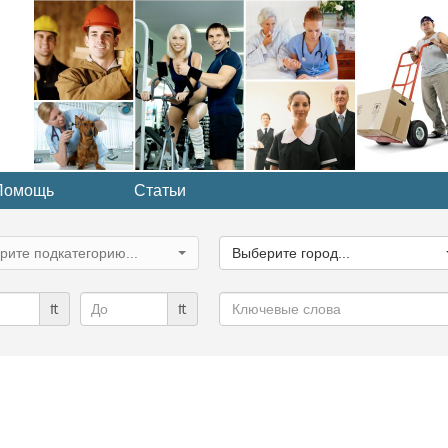
Помощь
Статьи
ите
Выберите
рию...
город...
рите подкатегорию...
Выберите город...
Ключевые
₶
₶
слова