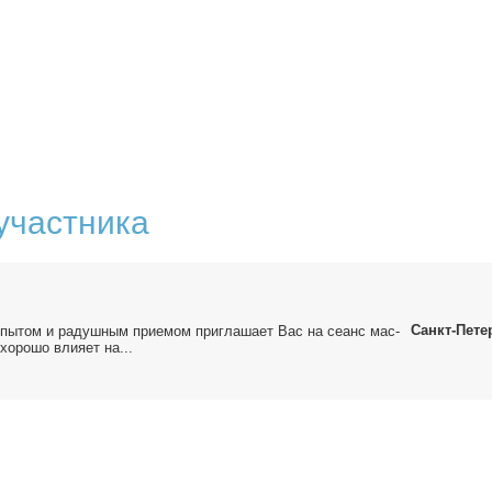
участника
Санкт-Пете
пы­том и ра­душ­ным при­е­мом при­гла­ша­ет Вас на се­анс мас­
о­ро­шо вли­я­ет на...