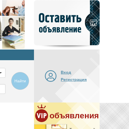
Добавить
новое
объявление
Вход
Регистрация
Найти
объявления