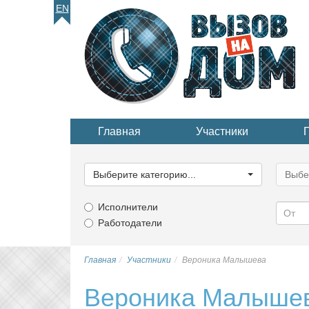
EN
Главная
Участники
Выберите
Выбер
категорию...
катего
Выберите категорию...
Выбе
Исполнители
Работодатели
Главная
Участники
Вероника Малышева
Вероника Малыше