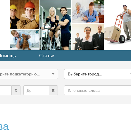
Помощь
Статьи
ите
Выберите
рию...
город...
рите подкатегорию...
Выберите город...
Ключевые
₶
₶
слова
ва