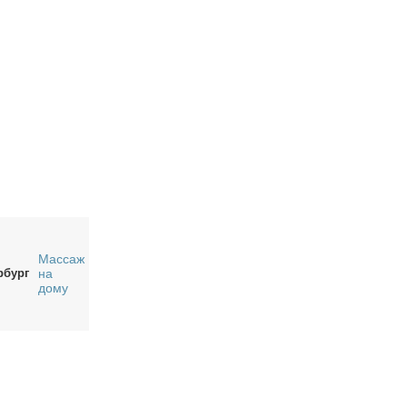
Массаж
рбург
на
дому