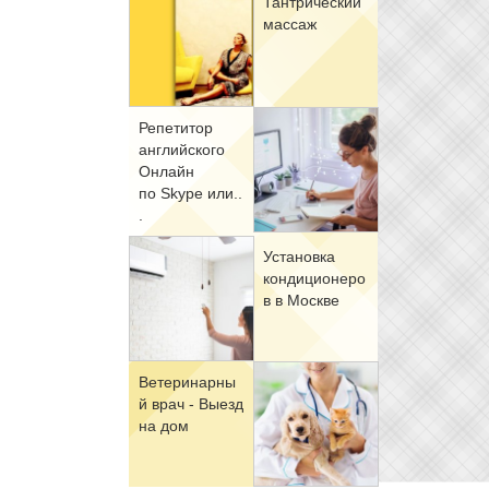
Тан­три­че­ский
мас­саж
Ре­пе­ти­тор
ан­глий­ско­го
Он­лайн
по Skype или..
.
Уста­нов­ка
кон­ди­ци­о­не­ро
в в Москве
Ве­те­ри­нар­ны
й врач - Вы­езд
на дом