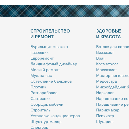
СТРОИТЕЛЬСТВО
ЗДОРОВЬЕ
И РЕМОНТ
И КРАСОТА
Бу­риль­щик сква­жин
Бо­токс для во­лос
Га­зов­щик
Ви­за­жист
Ев­ро­ре­монт
Врач
Ланд­шафт­ный ди­зай­нер
Кос­ме­то­лог
Мел­кий ре­монт
Мас­са­жист
Муж на час
Ма­стер ног­те­во­г
Остек­ле­ние бал­ко­нов
Мед­сест­ра
Плот­ник
Мик­роб­дей­динг 
Раз­но­ра­бо­чие
Нар­ко­лог
Сан­тех­ник
На­ра­щи­ва­ние во
Сбор­щик ме­бе­ли
На­ра­щи­ва­ние ре
Стро­и­тель
Па­рик­махер
Уста­нов­ка кон­ди­ци­о­не­ров
Пси­хи­атр
Шту­ка­тур-ма­ляр
Шу­га­ринг
Элек­трик