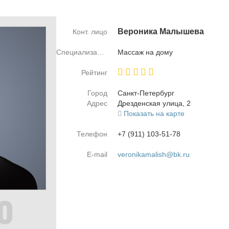
Ве­ро­ни­ка Ма­лы­ше­ва
Конт. лицо
Специализация
Мас­саж на до­му
Рейтинг
Город
Санкт-Пе­тер­бург
Адрес
Дрез­ден­ская ули­ца, 2
Показать на карте
Телефон
+7 (911) 103-51-78
E-mail
veronikamalish@bk.ru