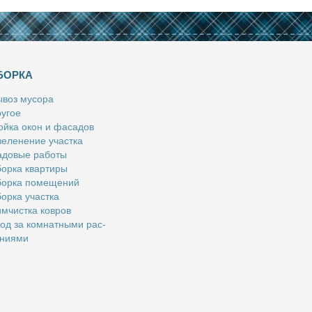
БОРКА
­воз му­со­ра
у­гое
й­ка окон и фа­са­дов
е­ле­не­ние участ­ка
­до­вые ра­бо­ты
ор­ка квар­ти­ры
ор­ка по­ме­ще­ний
ор­ка участ­ка
м­чист­ка ков­ров
од за ком­нат­ны­ми рас­
­ни­я­ми