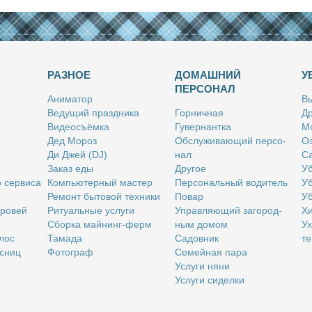
РАЗНОЕ
ДОМАШНИЙ
У
ПЕРСОНАЛ
Ани­ма­тор
Вы
Ве­ду­щий празд­ни­ка
Гор­нич­ная
Др
Ви­део­съём­ка
Гу­вер­нант­ка
Мо
Дед Мо­роз
Об­слу­жи­ва­ю­щий пер­со­
Оз
Ди Джей (DJ)
нал
Са
За­каз еды
Дру­гое
Уб
о сер­ви­са
Ком­пью­тер­ный ма­стер
Пер­со­наль­ный во­ди­тель
Уб
Ре­монт бы­то­вой тех­ни­ки
По­вар
Уб
бро­вей
Ри­ту­аль­ные услу­ги
Управ­ля­ю­щий за­го­род­
Хи
Сбор­ка май­нинг-ферм
ным до­мом
Ух
­лос
Та­ма­да
Са­дов­ник
те
с­ниц
Фо­то­граф
Се­мей­ная па­ра
Услу­ги ня­ни
Услу­ги си­дел­ки