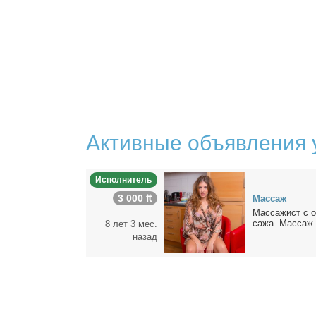
Активные объявления 
Исполнитель
3 000 ₶
Мас­саж
Мас­са­жист с о
са­жа. Мас­саж х
8 лет 3 мес.
назад